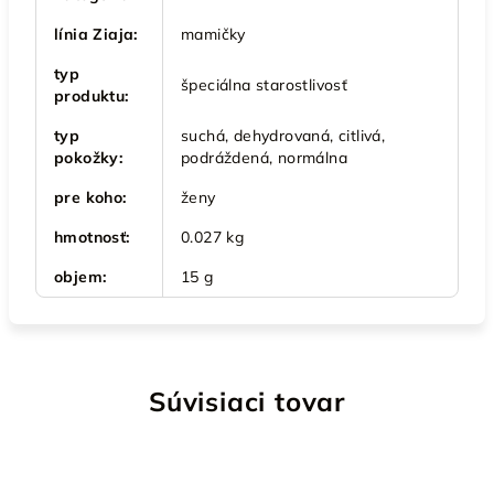
línia Ziaja
:
mamičky
typ
špeciálna starostlivosť
produktu
:
typ
suchá, dehydrovaná, citlivá,
pokožky
:
podráždená, normálna
pre koho
:
ženy
hmotnosť
:
0.027 kg
objem
:
15 g
Súvisiaci tovar