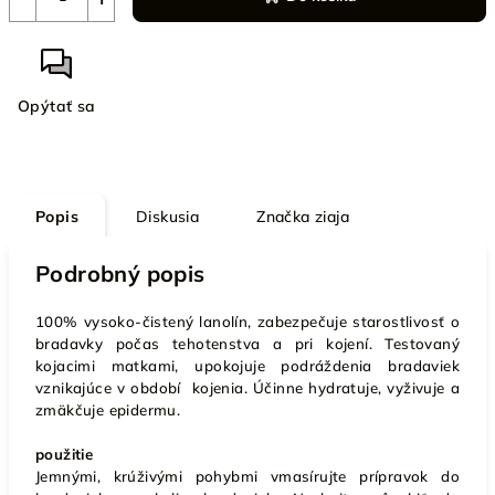
Opýtať sa
Popis
Diskusia
Značka
ziaja
Podrobný popis
100% vysoko-čistený lanolín, zabezpečuje starostlivosť o
bradavky počas tehotenstva a pri kojení. T
estovaný
kojacimi matkami, u
pokojuje podráždenia bradaviek
vznikajúce v období kojenia. Účinne hydratuje, vyživuje a
zmäkčuje epidermu.
použitie
Jemnými, krúživými pohybmi vmasírujte prípravok do