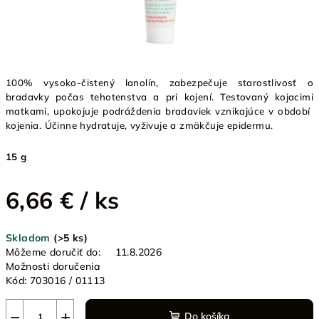
100% vysoko-čistený lanolín, zabezpečuje starostlivosť o
bradavky počas tehotenstva a pri kojení. Testovaný kojacimi
matkami, upokojuje podráždenia bradaviek vznikajúce v období
kojenia. Účinne hydratuje, vyživuje a zmäkčuje epidermu.
15 g
6,66 €
/ ks
Jednotková
Skladom
(>5 ks)
cena:
Môžeme doručiť do:
11.8.2026
Možnosti doručenia
Kód:
703016 / 01113
−
+
Do košíka