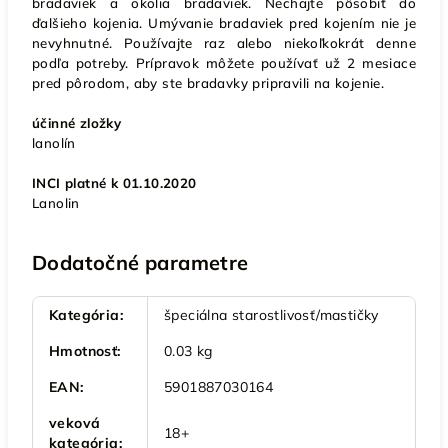
bradaviek a okolia bradaviek. Nechajte pôsobiť do
ďalšieho kojenia. Umývanie bradaviek pred kojením nie je
nevyhnutné. Používajte raz alebo niekoľkokrát denne
podľa potreby. Prípravok môžete používať už 2 mesiace
pred pôrodom, aby ste bradavky pripravili na kojenie.
účinné zložky
lanolín
INCI platné k 01.10.2020
Lanolin
Dodatočné parametre
Kategória
:
špeciálna starostlivosť/mastičky
Hmotnosť
:
0.03 kg
EAN
:
5901887030164
veková
18+
kategória
: