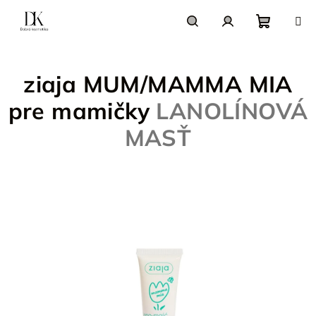
Prejsť
na
obsah
Nákupn
Hľadať
Prihlásenie
ziaja MUM/MAMMA MIA
košík
pre mamičky
LANOLÍNOVÁ
MASŤ