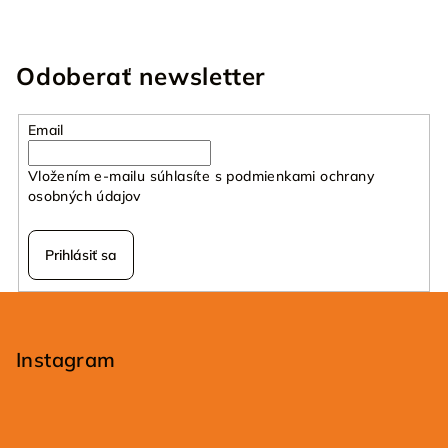
Odoberať newsletter
Email
Vložením e-mailu súhlasíte s
podmienkami ochrany
osobných údajov
Prihlásiť sa
Z
á
p
Instagram
ä
t
i