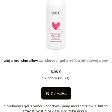
s
k
p
t
r
o
o
v
d
u
k
t
o
ziaja marshmallow
sprchovací gél s vôňou jahodovej peny
v
5,95 €
Skladom
(>5 ks)
Do košíka
Sprchovací gél s vôňou jahodovej peny marshmallow. Chutná
starostlivosť a osviežujúca relaxácia s...