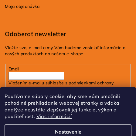
Moja objednávka
Odoberať newsletter
Vložte svoj e-mail a my Vám budeme zasielať informácie o
nových produktoch na našom e-shope.
Email
Vložením e-mailu súhlasíte s
podmienkami ochrany
osobných údajov
Používame súbory cookie, aby sme vám umožnili
pohodlné prehliadanie webovej stránky a vďaka
Prihlásiť sa
analýze neustále zlepšovali jej funkcie, výkon a
použiteľnosť.
Viac informácií
FB
IG
Tik Tok
Nastavenie