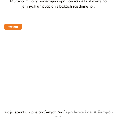
Multivitamínový osviežujúci sprchovací gél založený na
jemných umývacích zložkách rastlinného...
vegan
ziaja sport up pre aktívnych ľudí
sprchovací gél & šampón