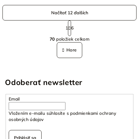
Načítať 12 ďalších
S
t
1
6
O
r
70
položiek celkom
á
v
n
l
Hore
k
á
o
d
v
a
a
n
c
Odoberať newsletter
i
i
e
e
p
Email
r
v
Vložením e-mailu súhlasíte s
podmienkami ochrany
k
osobných údajov
y
v
Prihlásiť sa