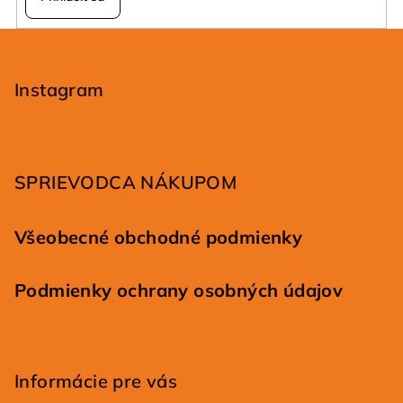
ý
p
Z
i
á
s
p
Instagram
u
ä
t
i
SPRIEVODCA NÁKUPOM
e
Všeobecné obchodné podmienky
Podmienky ochrany osobných údajov
Informácie pre vás