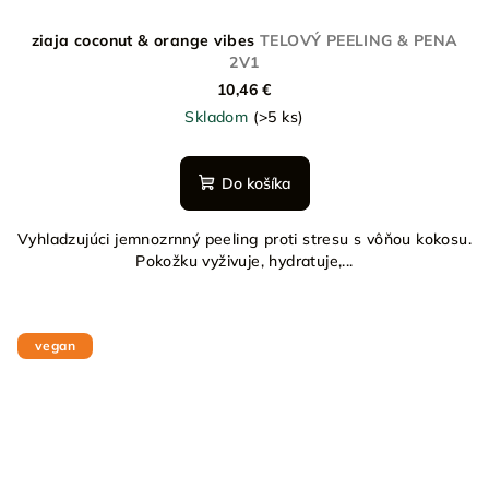
ziaja coconut & orange vibes
TELOVÝ PEELING & PENA
2V1
10,46 €
Skladom
(>5 ks)
Do košíka
Vyhladzujúci jemnozrnný peeling proti stresu s vôňou kokosu.
Pokožku vyživuje, hydratuje,...
vegan