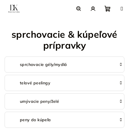
Prejsť
na
obsah
Nákupn
Hľadať
Prihlásenie
sprchovacie & kúpeľové
košík
prípravky
sprchovacie gély/mydlá
telové peelingy
umývacie peny/želé
peny do kúpeľa