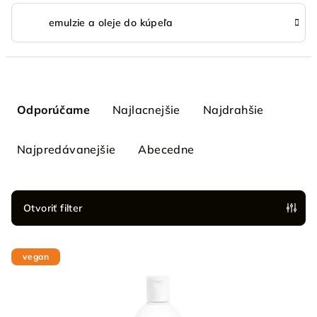
emulzie a oleje do kúpeľa
R
a
Odporúčame
Najlacnejšie
Najdrahšie
d
e
Najpredávanejšie
Abecedne
n
i
e
Otvoriť filter
p
V
r
vegan
ý
o
p
d
i
u