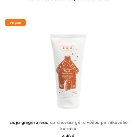
vegan
ziaja gingerbread
sprchovací gél s vôňou perníkového
korenia
4,46 €