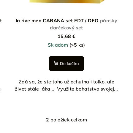
t
la rive men CABANA set EDT / DEO
pánsky
darčekový set
15,68 €
Skladom
(>5 ks)
Do košíka
Zdá sa, že ste toho už ochutnali toľko, ale
u
život stále láka... Využite bohatstvo svojej...
2
položiek celkom
O
v