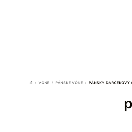
Prejsť
na
obsah
/
VÔNE
/
PÁNSKE VÔNE
/
PÁNSKY DARČEKOVÝ 
DOMOV
p