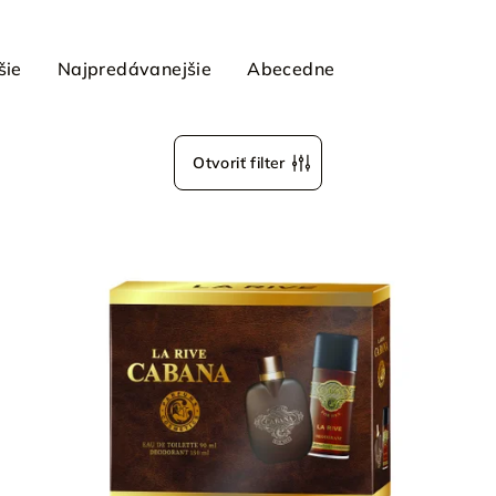
šie
Najpredávanejšie
Abecedne
Otvoriť filter