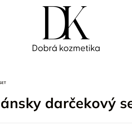
SET
ánsky darčekový s