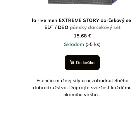
r
u
o
k
d
la rive men EXTREME STORY darčekový se
t
EDT / DEO
pánsky darčekový set
u
o
15,68 €
k
v
Skladom
(>5 ks)
t
Do košíka
o
v
Esencia mužnej sily a nezabudnuteľného
dobrodružstva. Doprajte sviežosť každém
okamihu vášho...