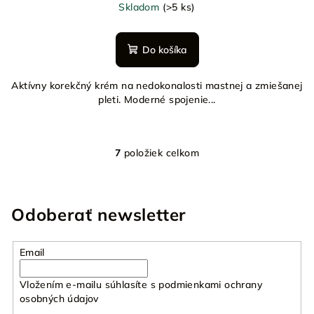
Skladom
(>5 ks)
Do košíka
Aktívny korekčný krém na nedokonalosti mastnej a zmiešanej
pleti. Moderné spojenie...
7
položiek celkom
O
v
l
á
Odoberať newsletter
d
a
Email
c
i
Vložením e-mailu súhlasíte s
podmienkami ochrany
e
osobných údajov
p