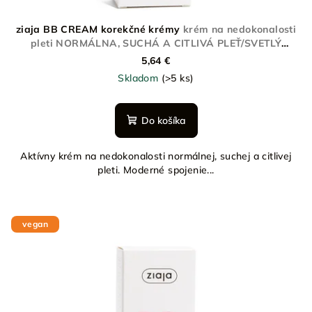
ziaja BB CREAM korekčné krémy
krém na nedokonalosti
pleti NORMÁLNA, SUCHÁ A CITLIVÁ PLEŤ/SVETLÝ
ODTIEŇ
5,64 €
Skladom
(>5 ks)
Do košíka
Aktívny krém na nedokonalosti normálnej, suchej a citlivej
pleti. Moderné spojenie...
vegan