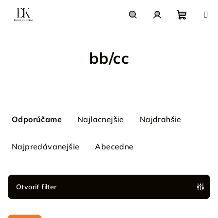
Prejsť
na
obsah
Nákupn
Hľadať
Prihlásenie
bb/cc
košík
R
a
Odporúčame
Najlacnejšie
Najdrahšie
d
e
Najpredávanejšie
Abecedne
n
i
e
Otvoriť filter
p
V
r