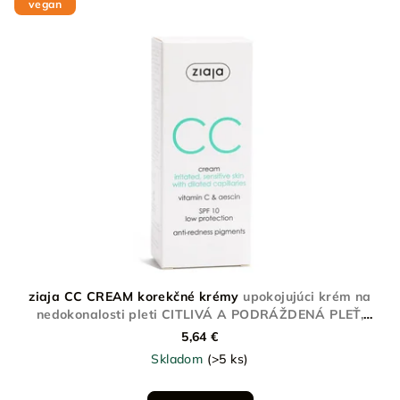
vegan
ý
o
p
d
i
u
s
k
p
t
r
o
o
v
d
u
k
t
o
ziaja CC CREAM korekčné krémy
upokojujúci krém na
v
nedokonalosti pleti CITLIVÁ A PODRÁŽDENÁ PLEŤ,
ROZŠÍRENÉ KAPILÁRY
5,64 €
Skladom
(>5 ks)