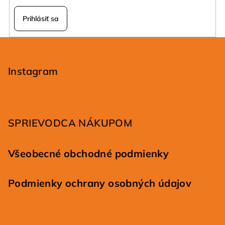
r
v
Prihlásiť sa
k
y
Z
v
á
ý
p
Instagram
p
ä
i
s
t
u
i
SPRIEVODCA NÁKUPOM
e
Všeobecné obchodné podmienky
Podmienky ochrany osobných údajov