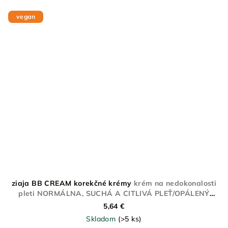
vegan
ziaja BB CREAM korekčné krémy
krém na nedokonalosti
pleti NORMÁLNA, SUCHÁ A CITLIVÁ PLEŤ/OPÁLENÝ
ODTIEŇ
5,64 €
Skladom
(>5 ks)