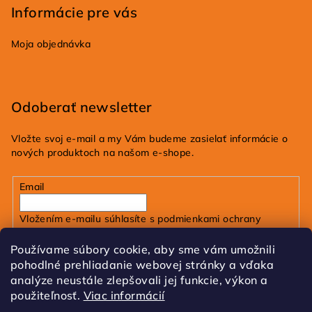
Informácie pre vás
Moja objednávka
Odoberať newsletter
Vložte svoj e-mail a my Vám budeme zasielať informácie o
nových produktoch na našom e-shope.
Email
Vložením e-mailu súhlasíte s
podmienkami ochrany
osobných údajov
Používame súbory cookie, aby sme vám umožnili
pohodlné prehliadanie webovej stránky a vďaka
Prihlásiť sa
analýze neustále zlepšovali jej funkcie, výkon a
použiteľnosť.
Viac informácií