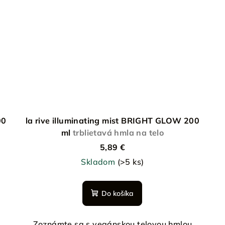
00
la rive illuminating mist BRIGHT GLOW 200
ml
trblietavá hmla na telo
5,89 €
Skladom
(>5 ks)
Do košíka
D
Zoznámte sa s vegánskou telovou hmlou