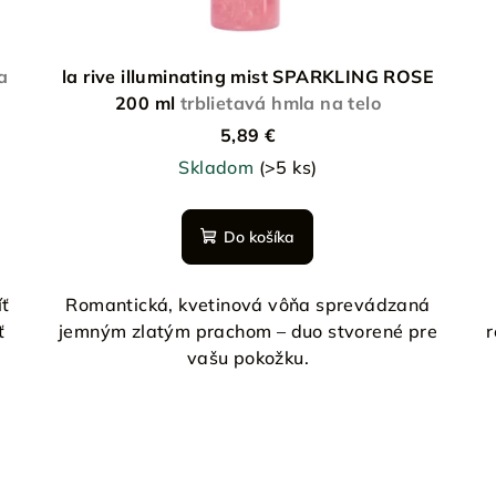
a
la rive illuminating mist SPARKLING ROSE
200 ml
trblietavá hmla na telo
5,89 €
Skladom
(>5 ks)
Do košíka
íť
Romantická, kvetinová vôňa sprevádzaná
ť
jemným zlatým prachom – duo stvorené pre
r
vašu pokožku.