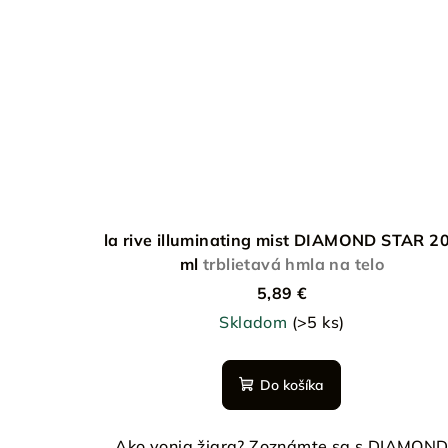
la rive illuminating mist DIAMOND STAR 2
ml
trblietavá hmla na telo
5,89 €
Skladom
(>5 ks)
Do košíka
Ako vonia žiara? Zoznámte sa s DIAMON