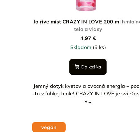
r
u
o
k
d
la rive mist CRAZY IN LOVE 200 ml
hmla n
t
telo a vlasy
u
o
4,97 €
k
v
Skladom
(5 ks)
t
Do košíka
o
v
Jemný dotyk kvetov a ovocná energia – poc
to v ľahkej hmle! CRAZY IN LOVE je sviežos
v...
vegan