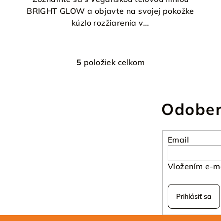
BRIGHT GLOW a objavte na svojej pokožke
kúzlo rozžiarenia v...
5
položiek celkom
O
v
l
Odober
á
d
a
Email
c
i
Vložením e-ma
e
p
Prihlásiť sa
r
v