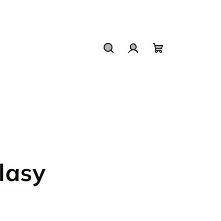
Hľadať
Prihlásenie
Nákupný
košík
vlasy