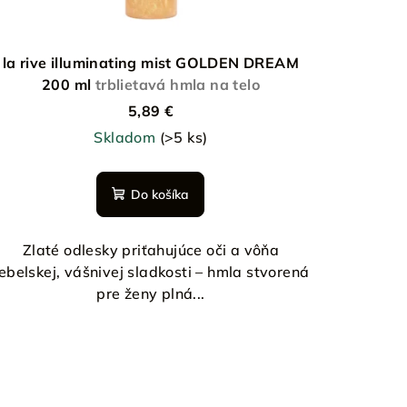
la rive illuminating mist GOLDEN DREAM
200 ml
trblietavá hmla na telo
5,89 €
Skladom
(>5 ks)
Do košíka
Zlaté odlesky priťahujúce oči a vôňa
ebelskej, vášnivej sladkosti – hmla stvorená
pre ženy plná...