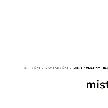
Prejsť
na
obsah
/
VÔNE
/
DÁMSKE VÔNE
/
MISTY / HMLY NA TEL
DOMOV
mist