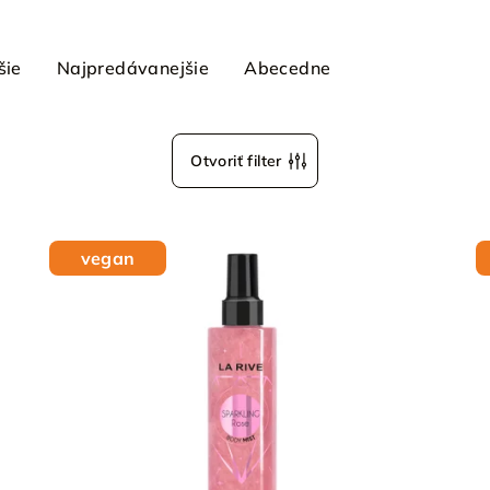
šie
Najpredávanejšie
Abecedne
Otvoriť filter
vegan