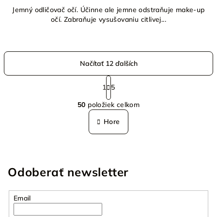
Jemný odličovač očí. Účinne ale jemne odstraňuje make-up
očí. Zabraňuje vysušovaniu citlivej...
Načítať 12 ďalších
S
t
1
5
O
r
50
položiek celkom
á
v
n
l
Hore
k
á
o
d
v
a
a
n
c
Odoberať newsletter
i
i
e
e
p
Email
r