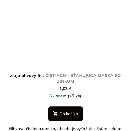
ziaja olivový list
ČISTIACO - SŤAHUJÚCA MASKA SO
ZINKOM
1,03 €
Skladom
(>5 ks)
Do košíka
Hĺbkovo čistiaca maska, obsahuje výťažok z listov zelenej