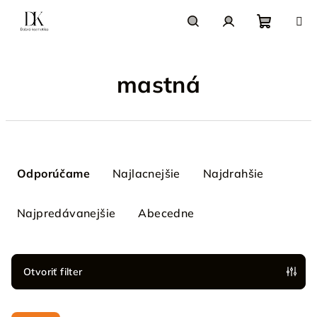
Prejsť
na
obsah
Nákupn
Hľadať
Prihlásenie
mastná
košík
R
a
Odporúčame
Najlacnejšie
Najdrahšie
d
e
Najpredávanejšie
Abecedne
n
i
e
Otvoriť filter
p
V
r