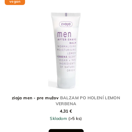
vegan
ý
o
p
d
i
u
s
k
p
t
r
o
o
v
d
u
k
t
o
ziaja men - pre mužov
BALZAM PO HOLENÍ LEMON
v
VERBENA
4,31 €
Skladom
(>5 ks)