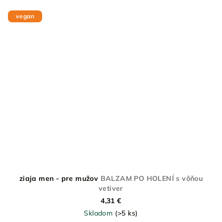
vegan
ziaja men - pre mužov
BALZAM PO HOLENÍ s vôňou
vetiver
4,31 €
Skladom
(>5 ks)