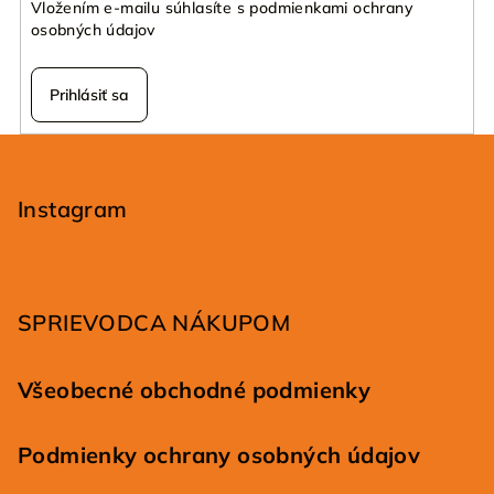
v
Vložením e-mailu súhlasíte s
podmienkami ochrany
k
osobných údajov
y
v
Prihlásiť sa
ý
p
Z
i
á
s
p
Instagram
u
ä
t
i
SPRIEVODCA NÁKUPOM
e
Všeobecné obchodné podmienky
Podmienky ochrany osobných údajov