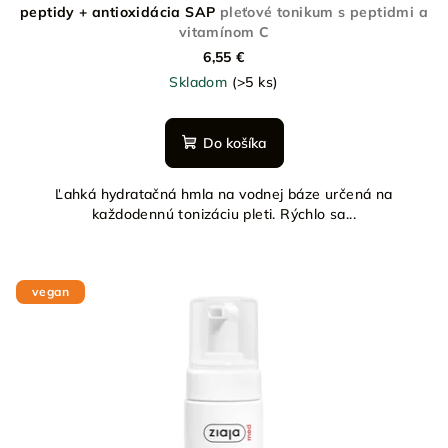
o
peptidy + antioxidácia SAP
pleťové tonikum s peptidmi a
v
vitamínom C
6,55 €
Skladom
(>5 ks)
Do košíka
Ľahká hydratačná hmla na vodnej báze určená na
každodennú tonizáciu pleti. Rýchlo sa...
vegan