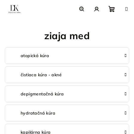
Prejsť
na
obsah
Nákupn
Hľadať
Prihlásenie
ziaja med
košík
atopická kúra
čistiaca kúra - akné
depigmentačná kúra
hydratačná kúra
kapilárna kúra