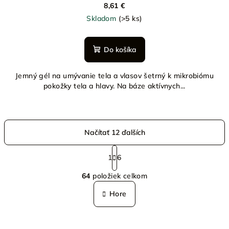
8,61 €
Skladom
(>5 ks)
Do košíka
Jemný gél na umývanie tela a vlasov šetrný k mikrobiómu
pokožky tela a hlavy. Na báze aktívnych...
Načítať 12 ďalších
S
t
1
6
O
r
64
položiek celkom
á
v
n
l
Hore
k
á
o
d
v
a
a