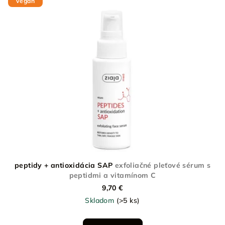
vegan
peptidy + antioxidácia SAP
exfoliačné pleťové sérum s
peptidmi a vitamínom C
9,70 €
Skladom
(>5 ks)