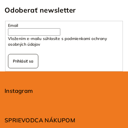
n
c
Odoberať newsletter
i
i
e
e
p
Email
r
v
Vložením e-mailu súhlasíte s
podmienkami ochrany
k
osobných údajov
y
v
Prihlásiť sa
ý
p
Z
i
á
s
p
Instagram
u
ä
t
i
SPRIEVODCA NÁKUPOM
e