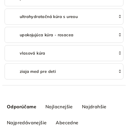
ultrahydratačná kúra s ureou
upokojujúca kúra - rosacea
vlasová kúra
ziaja med pre deti
R
a
Odporúčame
Najlacnejšie
Najdrahšie
d
e
Najpredávanejšie
Abecedne