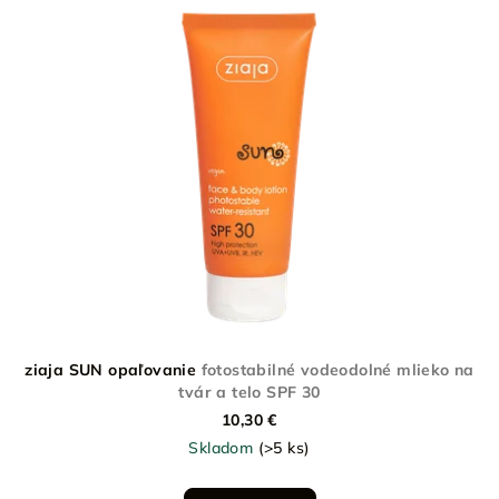
ý
o
p
d
i
u
s
k
p
t
r
o
o
v
d
u
k
t
o
ziaja SUN opaľovanie
fotostabilné vodeodolné mlieko na
v
tvár a telo SPF 30
10,30 €
Skladom
(>5 ks)