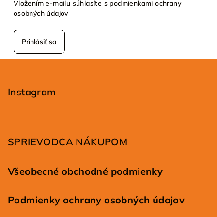
v
Vložením e-mailu súhlasíte s
podmienkami ochrany
k
osobných údajov
y
v
Prihlásiť sa
ý
p
Z
i
á
s
p
Instagram
u
ä
t
i
SPRIEVODCA NÁKUPOM
e
Všeobecné obchodné podmienky
Podmienky ochrany osobných údajov