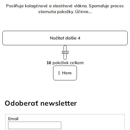
Posilňuje kolagénové a elastínové vlákna. Spomaľuje proces
starnutia pokožky. Účinne...
Načítať ďalšie 4
S
t
1
2
O
r
16
položiek celkom
á
v
n
l
Hore
k
á
o
d
v
a
a
n
c
Odoberať newsletter
i
i
e
e
p
Email
r