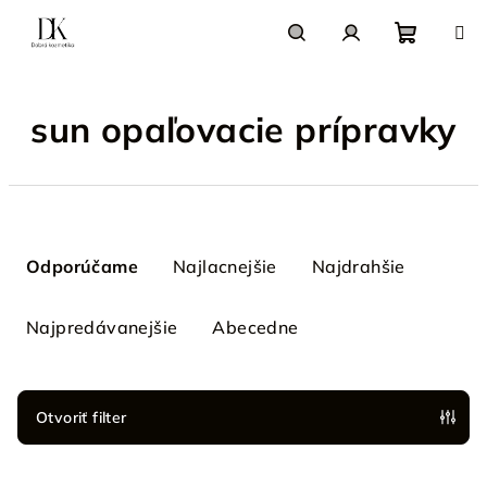
Prejsť
na
obsah
Nákupn
Hľadať
Prihlásenie
sun opaľovacie prípravky
košík
R
a
Odporúčame
Najlacnejšie
Najdrahšie
d
e
Najpredávanejšie
Abecedne
n
i
e
Otvoriť filter
p
V
r