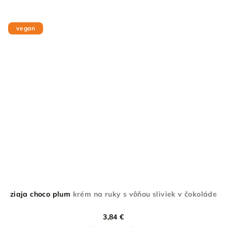
vegan
ziaja choco plum
krém na ruky s vôňou sliviek v čokoláde
3,84 €