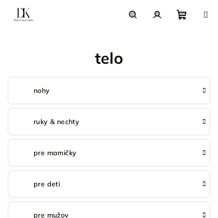
Prejsť
na
obsah
Nákupn
Hľadať
Prihlásenie
telo
košík
nohy
ruky & nechty
pre mamičky
pre deti
pre mužov