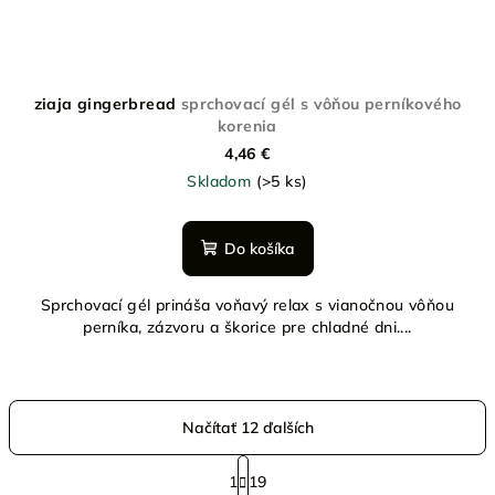
ziaja gingerbread
sprchovací gél s vôňou perníkového
korenia
4,46 €
Skladom
(>5 ks)
Do košíka
Sprchovací gél prináša voňavý relax s vianočnou vôňou
perníka, zázvoru a škorice pre chladné dni....
Načítať 12 ďalších
S
t
1
19