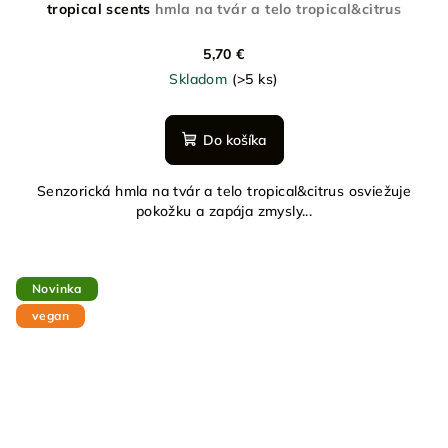
tropical scents
hmla na tvár a telo tropical&citrus
5,70 €
Skladom
(>5 ks)
Do košíka
Senzorická hmla na tvár a telo tropical&citrus osviežuje
pokožku a zapája zmysly...
Novinka
vegan