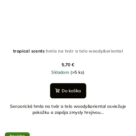
tropical scents
hmla na tvár a telo woody&oriental
5,70 €
Skladom
(>5 ks)
Do košíka
Senzorická hmla na tvár a telo woody&oriental osviežuje
pokožku a zapája zmysly hrejivou...
Novinka