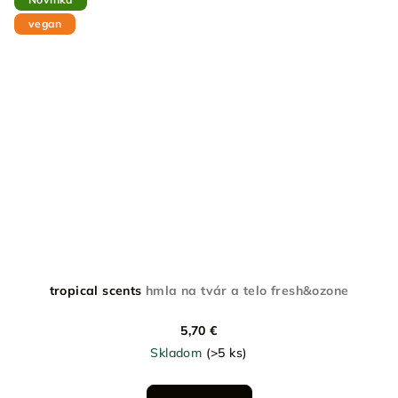
vegan
tropical scents
hmla na tvár a telo fresh&ozone
5,70 €
Skladom
(>5 ks)