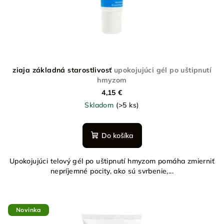
d
u
k
t
o
ziaja základná starostlivosť
upokojujúci gél po uštipnutí
v
hmyzom
4,15 €
Skladom
(>5 ks)
Do košíka
Upokojujúci telový gél po uštipnutí hmyzom pomáha zmierniť
nepríjemné pocity, ako sú svrbenie,...
Novinka