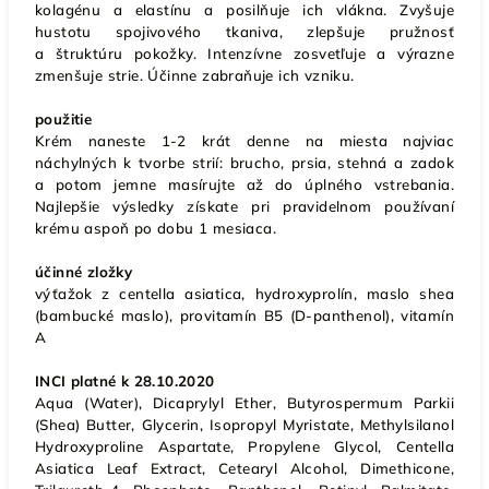
kolagénu a elastínu a posilňuje ich vlákna. Zvyšuje
hustotu spojivového tkaniva, zlepšuje pružnosť
a štruktúru pokožky. Intenzívne zosvetľuje a výrazne
zmenšuje strie. Účinne zabraňuje ich vzniku.
použitie
Krém naneste 1-2 krát denne na miesta najviac
náchylných k tvorbe strií: brucho, prsia, stehná a zadok
a potom jemne masírujte až do úplného vstrebania.
Najlepšie výsledky získate pri pravidelnom používaní
krému aspoň po dobu 1 mesiaca.
účinné zložky
výťažok z centella asiatica, hydroxyprolín, maslo shea
(bambucké maslo), provitamín B5 (D-panthenol), vitamín
A
INCI platné k 28.10.2020
Aqua (Water), Dicaprylyl Ether, Butyrospermum Parkii
(Shea) Butter, Glycerin, Isopropyl Myristate, Methylsilanol
Hydroxyproline Aspartate, Propylene Glycol, Centella
Asiatica Leaf Extract, Cetearyl Alcohol, Dimethicone,