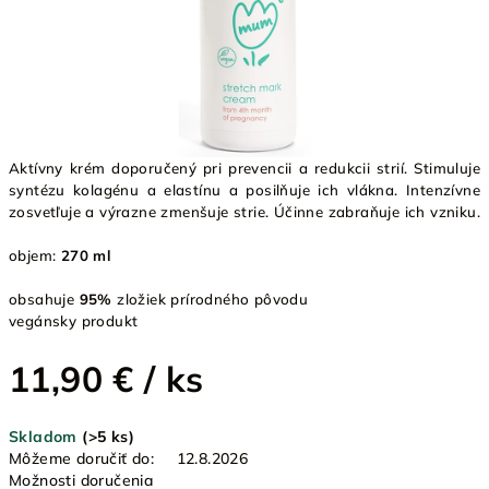
Aktívny krém doporučený pri prevencii a redukcii strií. Stimuluje
syntézu kolagénu a elastínu a posilňuje ich vlákna. Intenzívne
zosvetľuje a výrazne zmenšuje strie. Účinne zabraňuje ich vzniku.
objem:
270 ml
obsahuje
95%
zložiek prírodného pôvodu
vegánsky produkt
11,90 €
/ ks
Jednotková
Skladom
(>5 ks)
cena:
Môžeme doručiť do:
12.8.2026
Možnosti doručenia