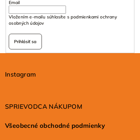
Email
Vložením e-mailu súhlasíte s
podmienkami ochrany
osobných údajov
Prihlásiť sa
Z
á
p
Instagram
ä
t
i
SPRIEVODCA NÁKUPOM
e
Všeobecné obchodné podmienky