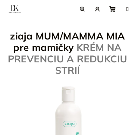
Prejsť
na
obsah
Nákupn
Hľadať
Prihlásenie
ziaja MUM/MAMMA MIA
košík
pre mamičky
KRÉM NA
PREVENCIU A REDUKCIU
STRIÍ