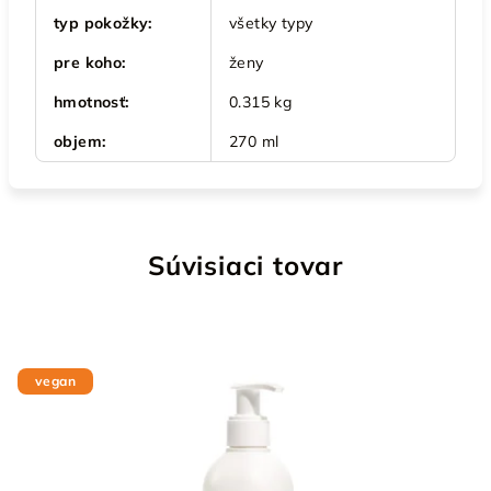
typ pokožky
:
všetky typy
pre koho
:
ženy
hmotnosť
:
0.315 kg
objem
:
270 ml
Súvisiaci tovar
vegan