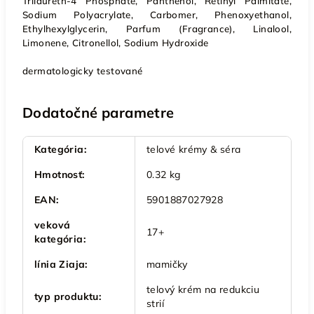
Trilaureth-4 Phosphate, Panthenol, Retinyl Palmitate,
Sodium Polyacrylate, Carbomer, Phenoxyethanol,
Ethylhexylglycerin, Parfum (Fragrance), Linalool,
Limonene, Citronellol, Sodium Hydroxide
dermatologicky testované
Dodatočné parametre
Kategória
:
telové krémy & séra
Hmotnosť
:
0.32 kg
EAN
:
5901887027928
veková
17+
kategória
:
línia Ziaja
:
mamičky
telový krém na redukciu
typ produktu
:
strií