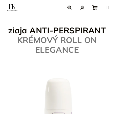
Prejsť
na
obsah
Nákupn
Hľadať
Prihlásenie
ziaja ANTI-PERSPIRANT
košík
KRÉMOVÝ ROLL ON
ELEGANCE