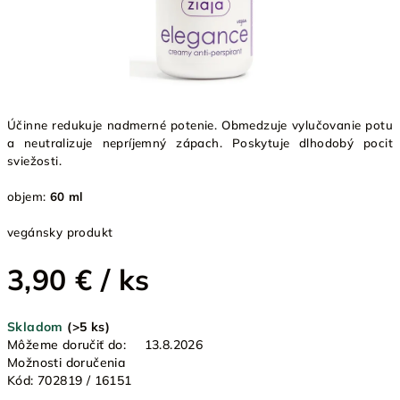
Účinne redukuje nadmerné potenie. Obmedzuje vylučovanie potu
a neutralizuje nepríjemný zápach. Poskytuje dlhodobý pocit
sviežosti.
objem:
60 ml
vegánsky produkt
3,90 €
/ ks
Jednotková
Skladom
(>5 ks)
cena:
Môžeme doručiť do:
13.8.2026
Možnosti doručenia
Kód:
702819 / 16151