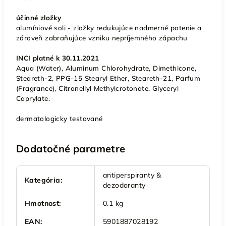
účinné zložky
alumíniové soli - zložky redukujúce nadmerné potenie a
zároveň zabraňujúce vzniku nepríjemného zápachu
INCI platné k 30.11.2021
Aqua (Water), Aluminum Chlorohydrate, Dimethicone,
Steareth-2, PPG-15 Stearyl Ether, Steareth-21, Parfum
(Fragrance), Citronellyl Methylcrotonate, Glyceryl
Caprylate.
dermatologicky testované
Dodatočné parametre
antiperspiranty &
Kategória
:
dezodoranty
Hmotnosť
:
0.1 kg
EAN
:
5901887028192