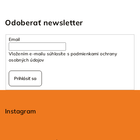
Odoberať newsletter
Email
Vložením e-mailu súhlasíte s
podmienkami ochrany
osobných údajov
Prihlásiť sa
Z
á
p
Instagram
ä
t
i