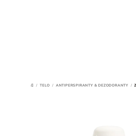
Prejsť
na
obsah
/
TELO
/
ANTIPERSPIRANTY & DEZODORANTY
/
DOMOV