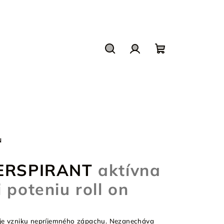
Hľadať
Prihlásenie
Nákupný
košík
N
PERSPIRANT
aktívna
 poteniu roll on
uje vzniku nepríjemného zápachu. Nezanecháva