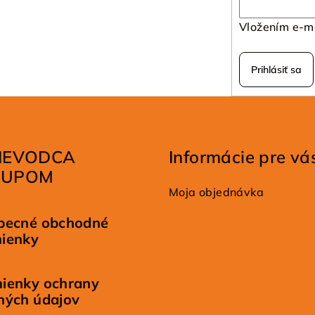
Vložením e-ma
Prihlásiť sa
IEVODCA
Informácie pre vá
KUPOM
Moja objednávka
becné obchodné
ienky
ienky ochrany
ných údajov