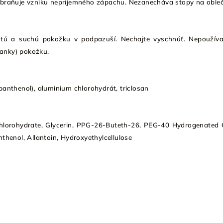
abraňuje vzniku nepríjemného zápachu. Nezanecháva stopy na obleč
stú a suchú pokožku v podpazuší. Nechajte vyschnúť. Nepoužíva
anky) pokožku.
panthenol), aluminium chlorohydrát, triclosan
lorohydrate, Glycerin, PPG-26-Buteth-26, PEG-40 Hydrogenated 
nthenol, Allantoin, Hydroxyethylcellulose