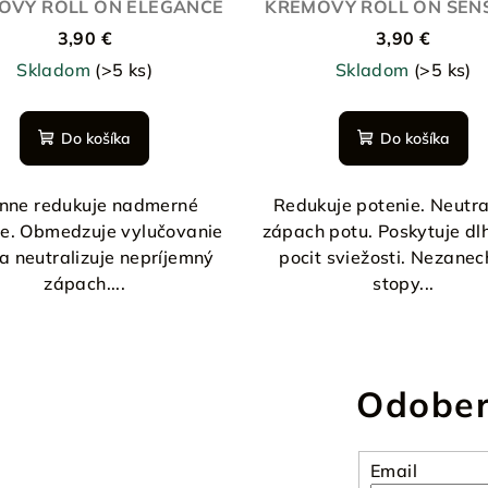
OVÝ ROLL ON ELEGANCE
KRÉMOVÝ ROLL ON SENS
3,90 €
3,90 €
Skladom
(>5 ks)
Skladom
(>5 ks)
Do košíka
Do košíka
nne redukuje nadmerné
Redukuje potenie. Neutra
ie. Obmedzuje vylučovanie
zápach potu. Poskytuje d
a neutralizuje nepríjemný
pocit sviežosti. Nezane
zápach....
stopy...
Odober
Email