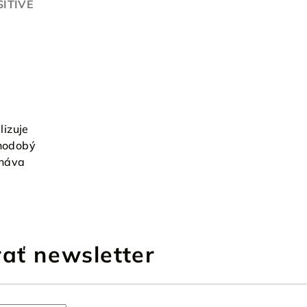
ITIVE
lizuje
lhodobý
cháva
ať newsletter