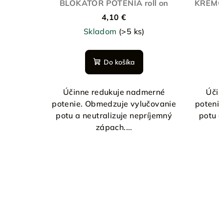
BLOKÁTOR POTENIA roll on
KRÉM
4,10 €
Skladom
(>5 ks)
Do košíka
Účinne redukuje nadmerné
Úči
potenie. Obmedzuje vylučovanie
poten
potu a neutralizuje nepríjemný
potu 
zápach....