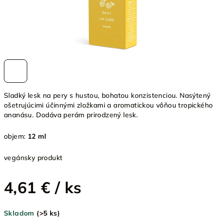
Sladký lesk na pery s hustou, bohatou konzistenciou. Nasýtený
ošetrujúcimi účinnými zložkami a aromatickou vôňou tropického
ananásu. Dodáva perám prirodzený lesk.
objem:
12 ml
vegánsky produkt
4,61 €
/ ks
Jednotková
Skladom
(>5 ks)
cena: