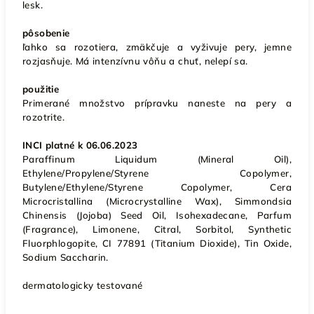
lesk.
pôsobenie
ľahko sa rozotiera, zmäkčuje a vyživuje pery, jemne
rozjasňuje. Má intenzívnu vôňu a chuť, nelepí sa.
použitie
Primerané množstvo prípravku naneste na pery a
rozotrite.
INCI platné k 06.06.2023
Paraffinum Liquidum (Mineral Oil),
Ethylene/Propylene/Styrene Copolymer,
Butylene/Ethylene/Styrene Copolymer, Cera
Microcristallina (Microcrystalline Wax), Simmondsia
Chinensis (Jojoba) Seed Oil, Isohexadecane, Parfum
(Fragrance), Limonene, Citral, Sorbitol, Synthetic
Fluorphlogopite, CI 77891 (Titanium Dioxide), Tin Oxide,
Sodium Saccharin.
dermatologicky testované