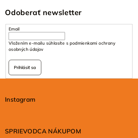
Odoberať newsletter
Email
Vložením e-mailu súhlasíte s
podmienkami ochrany
osobných údajov
Prihlásiť sa
Z
á
p
Instagram
ä
t
i
SPRIEVODCA NÁKUPOM
e