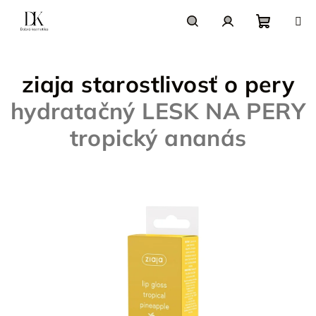
Prejsť
na
obsah
Nákupn
Hľadať
Prihlásenie
ziaja starostlivosť o pery
košík
hydratačný LESK NA PERY
tropický ananás