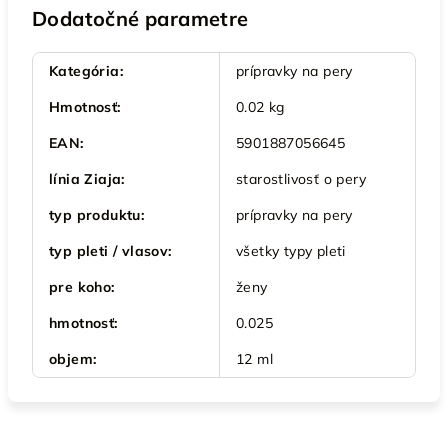
Dodatočné parametre
Kategória
:
prípravky na pery
Hmotnosť
:
0.02 kg
EAN
:
5901887056645
línia Ziaja
:
starostlivosť o pery
typ produktu
:
prípravky na pery
typ pleti / vlasov
:
všetky typy pleti
pre koho
:
ženy
hmotnosť
:
0.025
objem
:
12 ml