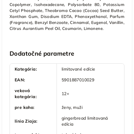
Copolymer, Isohexadecane, Polysorbate 80, Potassium
Cetyl Phosphate, Theobroma Cacao (Cocoa) Seed Butter,
Xanthan Gum, Disodium EDTA, Phenoxyethanol, Parfum
(Fragrance), Benzyl Benzoate, Cinnamal, Eugenol, Vanillin,
Citrus Aurantium Peel Oil, Coumarin, Limonene.
Dodatočné parametre
Kategória
:
limitované edície
EAN
:
5901887010029
veková
12+
kategória
:
pre koho
:
ženy, muži
gingerbread limitovaná
línia Ziaja
:
edícia