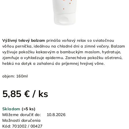
Výživný telový balzam
prináša voňavý relax so sviatočnou
vôňou perníčka, ideálnou na chladné dni a zimné večery. Balzam
vyživuje pokožku kakaovým a bambuckým maslom, hydratuje,
zjemňuje a vyhladzuje epidermu. Zanecháva pokožku ošetrenú,
hebkú na dotyk a zahalenú do príjemnej hrejivej vône.
objem:
160ml
5,85 €
/ ks
Jednotková
Skladom
(>5 ks)
cena:
Môžeme doručiť do:
10.8.2026
Možnosti doručenia
Kód:
701002 / 00427