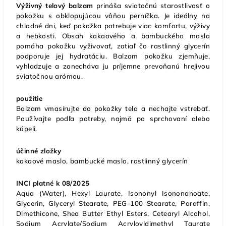
Výživný telový balzam
prináša sviatočnú starostlivosť o
pokožku s obklopujúcou vôňou perníčka. Je ideálny na
chladné dni, keď pokožka potrebuje viac komfortu, výživy
a hebkosti. Obsah kakaového a bambuckého masla
pomáha pokožku vyživovať, zatiaľ čo rastlinný glycerín
podporuje jej hydratáciu. Balzam pokožku zjemňuje,
vyhladzuje a zanecháva ju príjemne prevoňanú hrejivou
sviatočnou arómou.
použitie
Balzam vmasírujte do pokožky tela a nechajte vstrebať.
Používajte podľa potreby, najmä po sprchovaní alebo
kúpeli.
účinné zložky
kakaové maslo, bambucké maslo, rastlinný glycerín
INCI platné k 08/2025
Aqua (Water), Hexyl Laurate, Isononyl Isononanoate,
Glycerin, Glyceryl Stearate, PEG-100 Stearate, Paraffin,
Dimethicone, Shea Butter Ethyl Esters, Cetearyl Alcohol,
Sodium Acrylate/Sodium Acryloyldimethyl Taurate