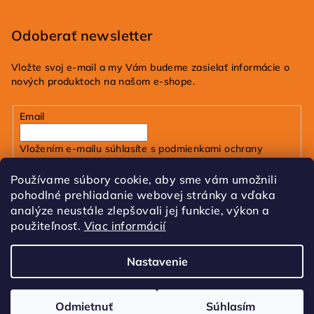
Odoberať newsletter
Vložte svoj e-mail a my Vám budeme zasielať informácie o
nových produktoch na našom e-shope.
Email
Vložením e-mailu súhlasíte s
podmienkami ochrany
osobných údajov
Používame súbory cookie, aby sme vám umožnili
pohodlné prehliadanie webovej stránky a vďaka
Prihlásiť sa
analýze neustále zlepšovali jej funkcie, výkon a
použiteľnosť.
Viac informácií
FB
IG
Tik Tok
Nastavenie
Copyright 2026
dobrakozmetika.sk
. Všetky práva
vyhradené.
Upraviť nastavenie cookies
Odmietnuť
Súhlasím