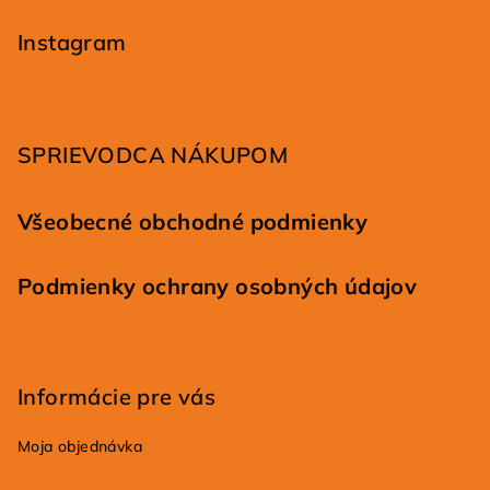
á
p
Instagram
ä
t
i
SPRIEVODCA NÁKUPOM
e
Všeobecné obchodné podmienky
Podmienky ochrany osobných údajov
Informácie pre vás
Moja objednávka