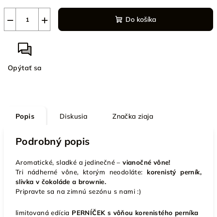
−
+
Do košíka
Opýtať sa
Popis
Diskusia
Značka
ziaja
Podrobný popis
Aromatické, sladké a jedinečné –
vianočné vône!
Tri nádherné vône, ktorým neodoláte:
korenistý perník,
slivka v čokoláde a brownie.
Pripravte sa na zimnú sezónu s nami :)
limitovaná edícia
PERNÍČEK s vôňou korenistého perníka