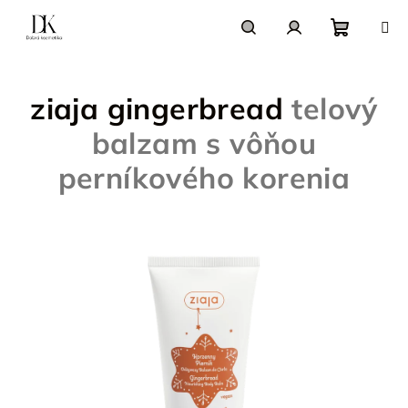
Prejsť
na
obsah
Nákupn
Hľadať
Prihlásenie
ziaja gingerbread
telový
košík
balzam s vôňou
perníkového korenia