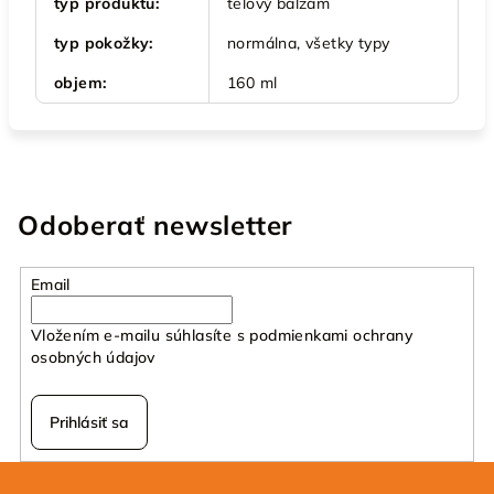
typ produktu
:
telový balzam
typ pokožky
:
normálna, všetky typy
objem
:
160 ml
Odoberať newsletter
Email
Vložením e-mailu súhlasíte s
podmienkami ochrany
osobných údajov
Prihlásiť sa
Z