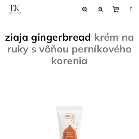
Prejsť
na
obsah
Nákupn
Hľadať
Prihlásenie
ziaja gingerbread
krém na
košík
ruky s vôňou perníkového
korenia