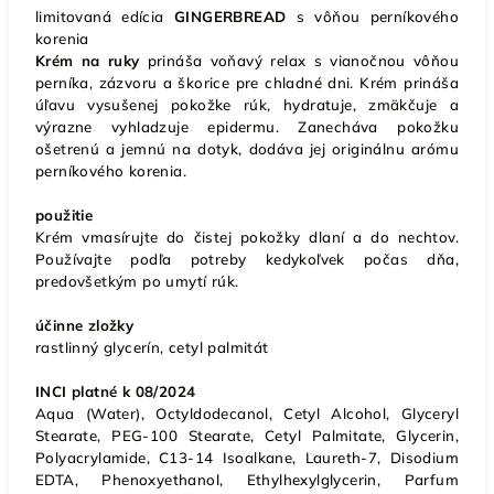
limitovaná edícia
GINGERBREAD
s vôňou perníkového
korenia
Krém na ruky
prináša voňavý relax s vianočnou vôňou
perníka, zázvoru a škorice pre chladné dni. Krém prináša
úľavu vysušenej pokožke rúk, hydratuje, zmäkčuje a
výrazne vyhladzuje epidermu. Zanecháva pokožku
ošetrenú a jemnú na dotyk, dodáva jej originálnu arómu
perníkového korenia.
použitie
Krém vmasírujte do čistej pokožky dlaní a do nechtov.
Používajte podľa potreby kedykoľvek počas dňa,
predovšetkým po umytí rúk.
účinne zložky
rastlinný glycerín, cetyl palmitát
INCI platné k 08/2024
Aqua (Water), Octyldodecanol, Cetyl Alcohol, Glyceryl
Stearate, PEG-100 Stearate, Cetyl Palmitate, Glycerin,
Polyacrylamide, C13-14 Isoalkane, Laureth-7, Disodium
EDTA, Phenoxyethanol, Ethylhexylglycerin, Parfum