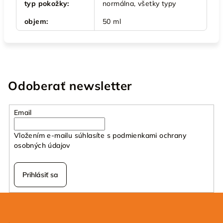
typ pokožky
:
normálna, všetky typy
objem
:
50 ml
Odoberať newsletter
Email
Vložením e-mailu súhlasíte s
podmienkami ochrany
osobných údajov
Prihlásiť sa
Z
á