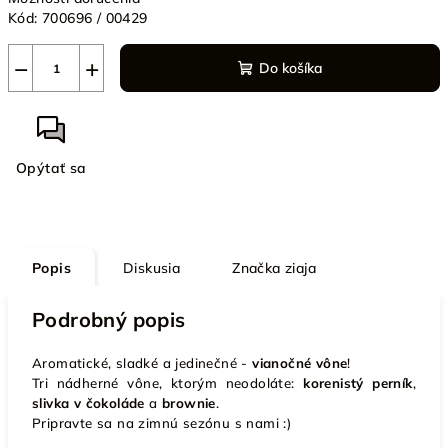
Kód:
700696 / 00429
−
+
Do košíka
Opýtať sa
Popis
Diskusia
Značka
ziaja
Podrobný popis
Aromatické, sladké a jedinečné -
vianočné vône
!
Tri nádherné vône, ktorým neodoláte:
korenistý perník
,
slivka v čokoláde
a
brownie
.
Pripravte sa na zimnú sezónu s nami :)