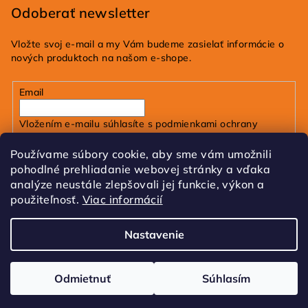
Odoberať newsletter
Vložte svoj e-mail a my Vám budeme zasielať informácie o
nových produktoch na našom e-shope.
Email
Vložením e-mailu súhlasíte s
podmienkami ochrany
osobných údajov
Používame súbory cookie, aby sme vám umožnili
pohodlné prehliadanie webovej stránky a vďaka
Prihlásiť sa
analýze neustále zlepšovali jej funkcie, výkon a
použiteľnosť.
Viac informácií
FB
IG
Tik Tok
Nastavenie
Copyright 2026
dobrakozmetika.sk
. Všetky práva
vyhradené.
Upraviť nastavenie cookies
Odmietnuť
Súhlasím
Vytvoril Shoptet