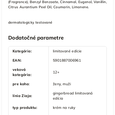
(Fragrance), Benzyl Benzoate, Cinnamal, Eugenol, Vanillin,
Citrus Aurantium Peel Oil, Coumarin, Limonene.
dermatologicky testované
Dodatočné parametre
Kategória
:
limitované edície
EAN
:
5901887006961
veková
12+
kategória
:
pre koho
:
ženy, muži
gingerbread limitovaná
línia Ziaja
:
edícia
typ produktu
:
krém na ruky