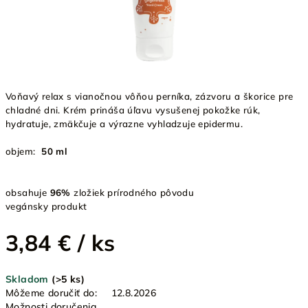
Voňavý relax s vianočnou vôňou perníka, zázvoru a škorice pre
chladné dni. Krém prináša úľavu vysušenej pokožke rúk,
hydratuje, zmäkčuje a výrazne vyhladzuje epidermu.
objem:
50 ml
obsahuje
96%
zložiek prírodného pôvodu
vegánsky produkt
3,84 €
/ ks
Jednotková
Skladom
(>5 ks)
cena:
Môžeme doručiť do:
12.8.2026
Možnosti doručenia