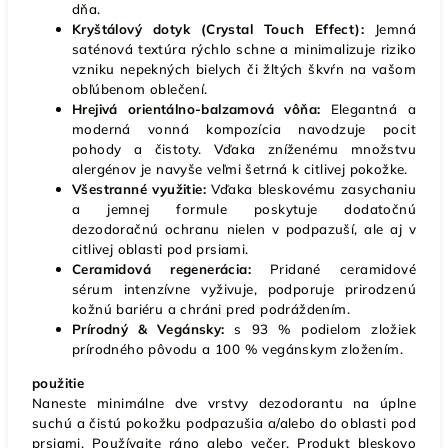
dňa.
Kryštálový dotyk (Crystal Touch Effect):
Jemná
saténová textúra rýchlo schne a minimalizuje riziko
vzniku nepekných bielych či žltých škvŕn na vašom
obľúbenom oblečení.
Hrejivá orientálno-balzamová vôňa:
Elegantná a
moderná vonná kompozícia navodzuje pocit
pohody a čistoty. Vďaka zníženému množstvu
alergénov je navyše veľmi šetrná k citlivej pokožke.
Všestranné využitie:
Vďaka bleskovému zasychaniu
a jemnej formule poskytuje dodatočnú
dezodoračnú ochranu nielen v podpazuší, ale aj v
citlivej oblasti pod prsiami.
Ceramidová regenerácia:
Pridané ceramidové
sérum intenzívne vyživuje, podporuje prirodzenú
kožnú bariéru a chráni pred podráždením.
Prírodný & Vegánsky:
s 93 % podielom zložiek
prírodného pôvodu a 100 % vegánskym zložením.
použitie
Naneste minimálne dve vrstvy dezodorantu na úplne
suchú a čistú pokožku podpazušia a/alebo do oblasti pod
prsiami. Používajte ráno alebo večer. Produkt bleskovo