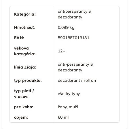
antiperspiranty &
Kategória
:
dezodoranty
Hmotnosť
:
0.089 kg
EAN
:
5901887013181
veková
12+
kategória
:
anti-perspiranty &
línia Ziaja
:
dezodoranty
typ produktu
:
dezodorant / roll on
typ pleti /
všetky typy
vlasov
:
pre koho
:
ženy, muži
objem
:
60 ml