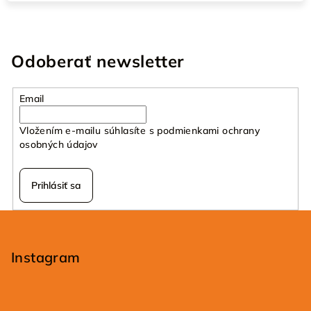
Odoberať newsletter
Email
Vložením e-mailu súhlasíte s
podmienkami ochrany
osobných údajov
Prihlásiť sa
Z
á
p
Instagram
ä
t