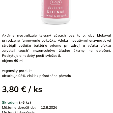
Aktívne neutralizuje telesný zápach bez toho, aby blokoval
prirodzené fungovanie pokožky. Vďaka inovatívnej enzymatickej
stratégii potláča baktérie priamo pri zdroji a vďaka efektu
„crystal touch“ nezanecháva žiadne škvrny na oblečení.
Poskytuje dlhodobý pocit sviežosti.
objem:
60 ml
vegánsky produkt
obsahuje 93% zložiek prírodného pôvodu
3,80 €
/ ks
Jednotková
Skladom
(>5 ks)
cena:
Môžeme doručiť do:
12.8.2026
Možnosti doručenia