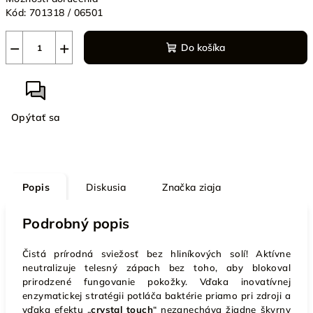
Kód:
701318 / 06501
−
+
Do košíka
Opýtať sa
Popis
Diskusia
Značka
ziaja
Podrobný popis
Čistá prírodná sviežosť bez hliníkových solí! Aktívne
neutralizuje telesný zápach bez toho, aby blokoval
prirodzené fungovanie pokožky. Vďaka inovatívnej
enzymatickej stratégii potláča baktérie priamo pri zdroji a
vďaka efektu „
crystal touch
“ nezanecháva žiadne škvrny