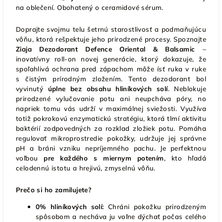
na oblečení. Obohatený o ceramidové sérum.
Doprajte svojmu telu šetrnú starostlivosť a podmaňujúcu
vôňu, ktorá rešpektuje jeho prirodzené procesy. Spoznajte
Ziaja Dezodorant Defence Oriental & Balsamic
–
inovatívny roll-on novej generácie, ktorý dokazuje, že
spoľahlivá ochrana pred zápachom môže ísť ruka v ruke
s čistým prírodným zložením. Tento dezodorant bol
vyvinutý
úplne bez obsahu hliníkových solí
. Neblokuje
prirodzené vylučovanie potu ani neupcháva póry, no
napriek tomu vás udrží v maximálnej sviežosti. Využíva
totiž pokrokovú enzymatickú stratégiu, ktorá tlmí aktivitu
baktérií zodpovedných za rozklad zložiek potu. Pomáha
regulovať mikroprostredie pokožky, udržuje jej správne
pH a bráni vzniku nepríjemného pachu. Je perfektnou
voľbou
pre každého s miernym potením
, kto hľadá
celodennú istotu a hrejivú, zmyselnú vôňu.
Prečo si ho zamilujete?
0% hliníkových solí:
Chráni pokožku prirodzeným
spôsobom a necháva ju voľne dýchať počas celého