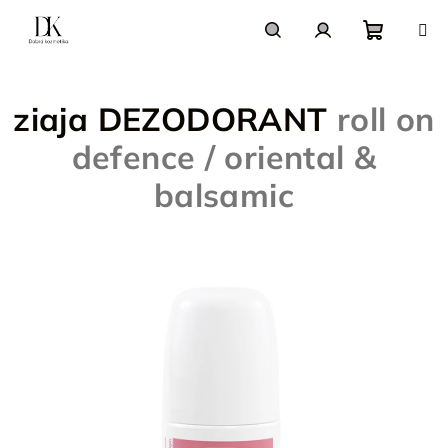
Prejsť
na
obsah
Nákupn
Hľadať
Prihlásenie
ziaja DEZODORANT
roll on
košík
defence / oriental &
balsamic