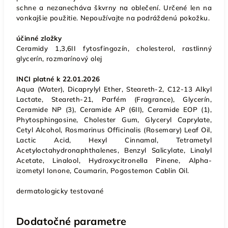
schne a nezanecháva škvrny na oblečení. Určené len na
vonkajšie použitie. Nepoužívajte na podráždenú pokožku.
účinné zložky
Ceramidy 1,3,6II fytosfingozín, cholesterol, r
astlinný
glycerín,
r
ozmarínový olej
INCI platné k 22.01.2026
Aqua (Water), Dicaprylyl Ether, Steareth-2, C12-13 Alkyl
Lactate, Steareth-21, Parfém (Fragrance), Glycerín,
Ceramide NP (3), Ceramide AP (6II), Ceramide EOP (1),
Phytosphingosine, Cholester Gum, Glyceryl Caprylate,
Cetyl Alcohol, Rosmarinus Officinalis (Rosemary) Leaf Oil,
Lactic Acid, Hexyl Cinnamal, Tetrametyl
Acetyloctahydronaphthalenes, Benzyl Salicylate, Linalyl
Acetate, Linalool, Hydroxycitronella Pinene, Alpha-
izometyl Ionone, Coumarin, Pogostemon Cablin Oil.
dermatologicky testované
Dodatočné parametre