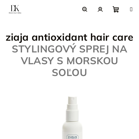
Prejsť
na
obsah
Nákupn
Hľadať
Prihlásenie
ziaja antioxidant hair care
košík
STYLINGOVÝ SPREJ NA
VLASY S MORSKOU
SOĽOU