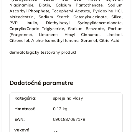
Niacinamide, Biotin, Calcium Pantothenate, Sodium
Ascorbyl Phosphate, Tocopheryl Acetate, Pyridoxine HCl,
Maltodextrin, Sodium Starch Octenylsuccinate, Silica,
PVP, Inulin, Diethylhexyl Syringylidenemalonate,
Caprylic/Capric Triglyceride, Sodium Benzoate, Parfum
(Fragrance), Limonene, Hexyl Cinnamal, Linalool,
Citronellol, Alpha-Isomethyl Ionone, Geraniol, Citric Acid
dermatologicky testovaný produkt
Dodatočné parametre
Kategória
:
spreje na vlasy
Hmotnosť
:
0.12 kg
EAN
:
5901887057178
veková