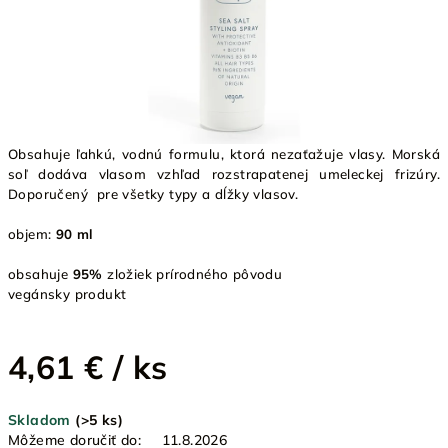
Obsahuje ľahkú, vodnú formulu, ktorá nezaťažuje vlasy. Morská
soľ dodáva vlasom vzhľad rozstrapatenej umeleckej frizúry.
Doporučený pre všetky typy a dĺžky vlasov.
objem:
90 ml
obsahuje
95%
zložiek prírodného pôvodu
vegánsky produkt
4,61 €
/ ks
Jednotková
Skladom
(>5 ks)
cena:
Môžeme doručiť do:
11.8.2026