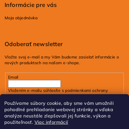
Informácie pre vás
Moja objednávka
Odoberať newsletter
Vložte svoj e-mail a my Vám budeme zasielať informácie o
nových produktoch na našom e-shope.
Email
Vložením e-mailu súhlasíte s
podmienkami ochrany
osobných údajov
Používame súbory cookie, aby sme vám umožnili
pohodlné prehliadanie webovej stránky a vďaka
Prihlásiť sa
analýze neustále zlepšovali jej funkcie, výkon a
použiteľnosť.
Viac informácií