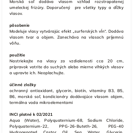
Morská soľ dodáva vlasom vzhľad rozstrapatenej
umeleckej frizúry. Doporučený pre všetky typy a dĺžky
vlasov.
pôsobenie
Modeluje vlasy vytvárajúc efekt „surferských vĺn“. Dodáva
vlasom tvar a objem. Zanecháva na vlasoch príjemnú
vôňu.
použitie
Nastriekajte na vlasy zo vzdialenosti cca 20 cm,
prípravok votrite do suchých alebo mierne vlhkých vlasov
a upravte ich. Neoplachujte.
účinné zložky
ochranný antioxidant, glycerin, biotín, vitamíny B3, B5,
B6, morská soľ, kondicionéry dodávajúce vlasom objem,
termálna voda mikroelementami
INCI platné k 02/2021
Aqua (Water), Polyquaternium-68, Sodium Chloride,
Polyquaternium-22, PPG-26-Buteth-26, PEG-40
Hydrogenated Castor Oil, Sea Water, Glycerin,