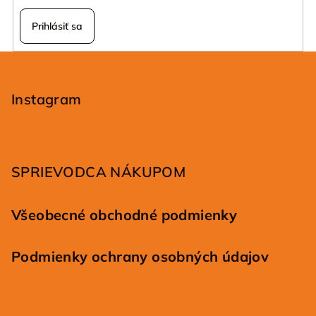
Prihlásiť sa
Z
á
p
Instagram
ä
t
i
SPRIEVODCA NÁKUPOM
e
Všeobecné obchodné podmienky
Podmienky ochrany osobných údajov