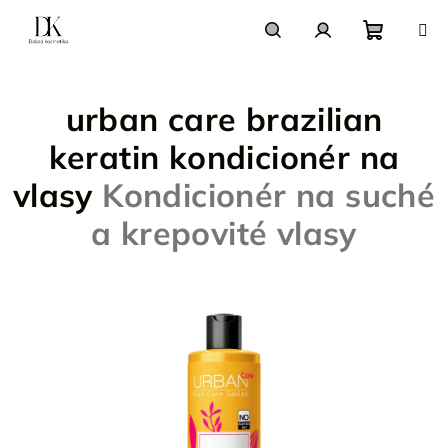
Prejsť
na
obsah
Nákupn
Hľadať
Prihlásenie
urban care brazilian
košík
keratin kondicionér na
vlasy
Kondicionér na suché
a krepovité vlasy