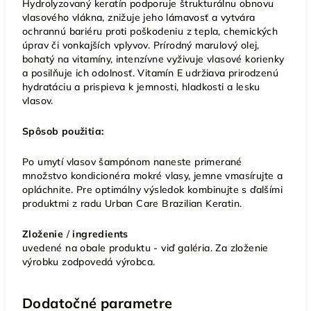
Hydrolyzovaný keratín podporuje štrukturálnu obnovu
vlasového vlákna, znižuje jeho lámavosť a vytvára
ochrannú bariéru proti poškodeniu z tepla, chemických
úprav či vonkajších vplyvov. Prírodný marulový olej,
bohatý na vitamíny, intenzívne vyživuje vlasové korienky
a posilňuje ich odolnosť. Vitamín E udržiava prirodzenú
hydratáciu a prispieva k jemnosti, hladkosti a lesku
vlasov.
Spôsob použitia:
Po umytí vlasov šampónom naneste primerané
množstvo kondicionéra mokré vlasy, jemne vmasírujte a
opláchnite. Pre optimálny výsledok kombinujte s ďalšími
produktmi z radu Urban Care Brazilian Keratin.
Zloženie
/
ingredients
uvedené na obale produktu - viď galéria. Za zloženie
výrobku zodpovedá výrobca.
Dodatočné parametre