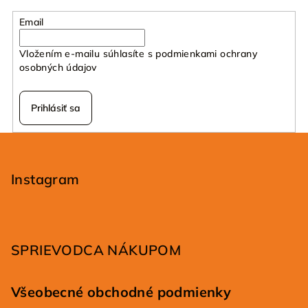
Email
Vložením e-mailu súhlasíte s
podmienkami ochrany
osobných údajov
Prihlásiť sa
Z
á
p
Instagram
ä
t
i
SPRIEVODCA NÁKUPOM
e
Všeobecné obchodné podmienky