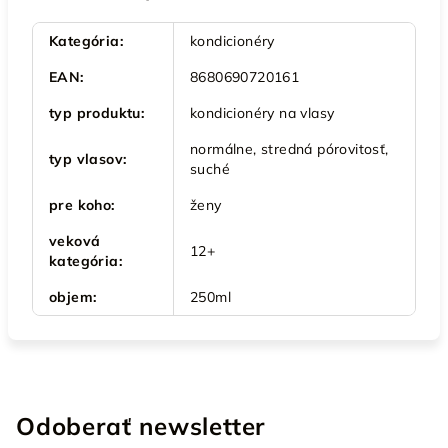
Kategória
:
kondicionéry
EAN
:
8680690720161
typ produktu
:
kondicionéry na vlasy
normálne, stredná pórovitosť,
typ vlasov
:
suché
pre koho
:
ženy
veková
12+
kategória
:
objem
:
250ml
Odoberať newsletter