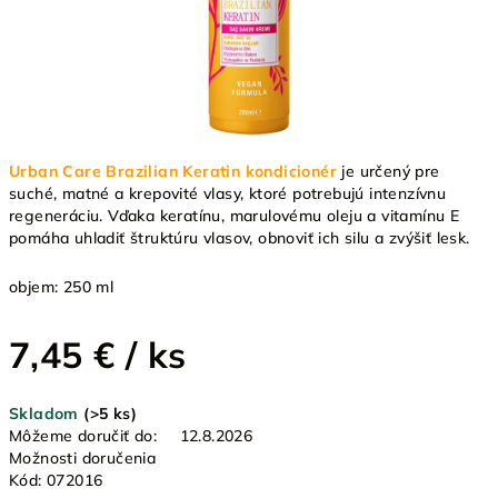
Urban Care Brazilian Keratin kondicionér
je určený pre
suché, matné a krepovité vlasy, ktoré potrebujú intenzívnu
regeneráciu. Vďaka keratínu, marulovému oleju a vitamínu E
pomáha uhladiť štruktúru vlasov, obnoviť ich silu a zvýšiť lesk.
objem: 250 ml
7,45 €
/ ks
Jednotková
Skladom
(>5 ks)
cena:
Môžeme doručiť do:
12.8.2026
Možnosti doručenia
Kód:
072016