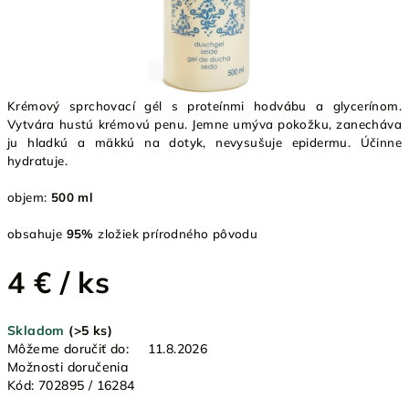
Krémový sprchovací gél s proteínmi hodvábu a glycerínom.
Vytvára hustú krémovú penu. Jemne umýva pokožku, zanecháva
ju hladkú a mäkkú na dotyk, nevysušuje epidermu. Účinne
hydratuje.
objem:
500 ml
obsahuje
95%
zložiek prírodného pôvodu
4 €
/ ks
Jednotková
Skladom
(>5 ks)
cena:
Môžeme doručiť do:
11.8.2026
Možnosti doručenia
Kód:
702895 / 16284