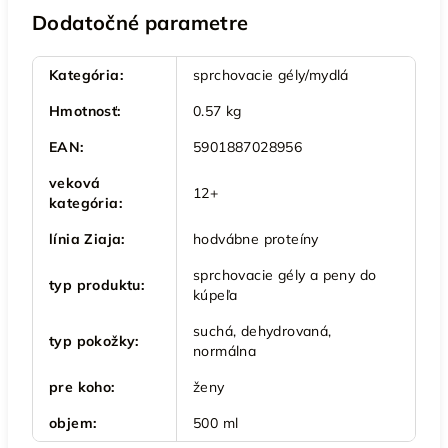
Dodatočné parametre
Kategória
:
sprchovacie gély/mydlá
Hmotnosť
:
0.57 kg
EAN
:
5901887028956
veková
12+
kategória
:
línia Ziaja
:
hodvábne proteíny
sprchovacie gély a peny do
typ produktu
:
kúpeľa
suchá, dehydrovaná,
typ pokožky
:
normálna
pre koho
:
ženy
objem
:
500 ml