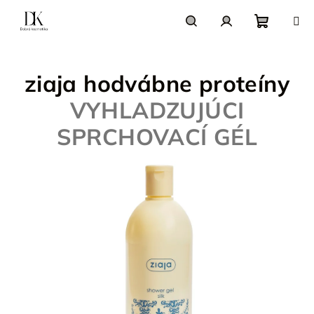
Prejsť
na
obsah
Nákupn
Hľadať
Prihlásenie
ziaja hodvábne proteíny
košík
VYHLADZUJÚCI
SPRCHOVACÍ GÉL