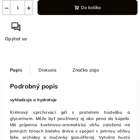
−
+
Do košíka
Opýtať sa
Popis
Diskusia
Značka
ziaja
Podrobný popis
vyhladzuje a hydratuje
Krémový sprchovací gél s proteínmi hodvábu a
glycerínom. Môže byť používaný aj ako pena do kúpeľa.
Má príjemnú kvetinovo-aromatickú vôňu založenú na
jemných tónoch bieleho dreva v spojení s jemnou vôňou
ľalie, orchidey a mučenky (passiflora). Vytvára hustú