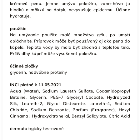
krémovú penu. Jemne umýva pokožku, zanecháva ju
hladkú a mäkkú na dotyk, nevysušuje epidermu. Účinne
hydratuje.
použitie
Na umývanie použite malé množstvo gélu, po umytí
opláchnite. Prípravok môže byť používaný aj ako pena do
kúpeľa. Teplota vody by mala byť zhodná s teplotou tela.
Príliš dlhý kúpeľ môže vysušovať pokožku.
účinné zložky
glycerín, hodvábne proteíny
INCI platné k 11.05.2021
Aqua (Water), Sodium Laureth Sulfate, Cocamidopropyl
Betaine, Glycerin, PEG-7 Glyceryl Cocoate, Hydrolyzed
Silk, Laureth-2, Glycol Distearate, Laureth-4, Sodium
Chloride, Sodium Benzoate, Parfum (Fragrance), Hexyl
Cinnamal, Hydroxycitronellal, Benzyl Salicylate, Citric Acid
dermatologicky testované