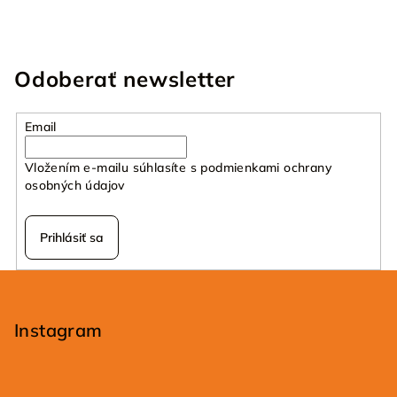
Odoberať newsletter
Email
Vložením e-mailu súhlasíte s
podmienkami ochrany
osobných údajov
Prihlásiť sa
Z
á
p
Instagram
ä
t