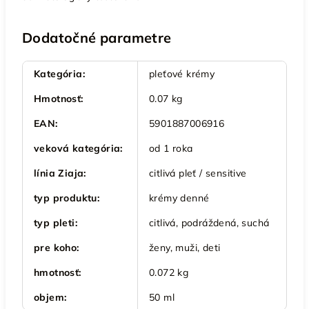
Dodatočné parametre
Kategória
:
pleťové krémy
Hmotnosť
:
0.07 kg
EAN
:
5901887006916
veková kategória
:
od 1 roka
línia Ziaja
:
citlivá pleť / sensitive
typ produktu
:
krémy denné
typ pleti
:
citlivá, podráždená, suchá
pre koho
:
ženy, muži, deti
hmotnosť
:
0.072 kg
objem
:
50 ml