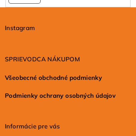
Z
á
p
Instagram
ä
t
i
SPRIEVODCA NÁKUPOM
e
Všeobecné obchodné podmienky
Podmienky ochrany osobných údajov
Informácie pre vás