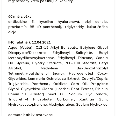
regeneračný krém posilňujúci kapiláry.
účinné zložky
antileukine 6, kyselina hyaluronová, olej canola,
provitamín B5 (D-panthenol), triglyceridy kukuričného
oleja
INCI platné k 12.04.2021
Aqua (Water), C12-15 Alkyl Benzoate, Butylene Glycol
Dicaprylate/Dicaprate, Ethylhexyl Salicylate, Butyl
Methoxydibenzoylmethane, Ethylhexyl Triazone, Canola
Oil, Glycerin, Glyceryl Stearate, PEG-100 Stearate, Cetyl
Alcohol, Methylene Bis-Benzotriazolyl
Tetramethylbutylphenol (nano), Hydrogenated Coco-
Glycerides, Laminaria Ochroleuca Extract, Caprylic/Capric
Triglyceride, Panthenol, Oxidized Corn Oil, Propylene
Glycol, Glycyrrhiza Glabra (Licorice) Root Extract, Ricinus
Communis (Castor) Seed Oil, Sodium Hyaluronate,
Trilaureth-4 Phosphate, Carbomer, Xanthan Gum,
Hydroxyacetophenone, Methylparaben, Sodium Hydroxide
dermatologicky testované