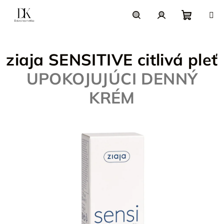
Prejsť
na
obsah
Nákupn
Hľadať
Prihlásenie
ziaja SENSITIVE citlivá pleť
košík
UPOKOJUJÚCI DENNÝ
KRÉM