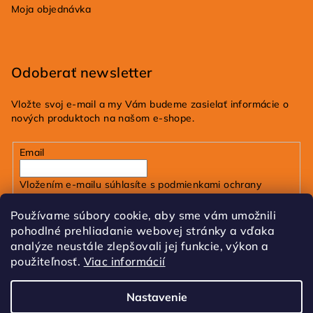
Moja objednávka
Odoberať newsletter
Vložte svoj e-mail a my Vám budeme zasielať informácie o
nových produktoch na našom e-shope.
Email
Vložením e-mailu súhlasíte s
podmienkami ochrany
osobných údajov
Používame súbory cookie, aby sme vám umožnili
pohodlné prehliadanie webovej stránky a vďaka
Prihlásiť sa
analýze neustále zlepšovali jej funkcie, výkon a
použiteľnosť.
Viac informácií
FB
IG
Tik Tok
Nastavenie