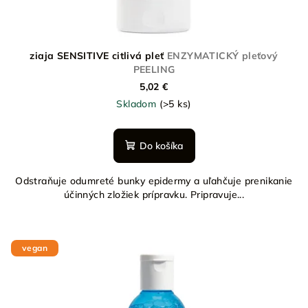
ziaja SENSITIVE citlivá pleť
ENZYMATICKÝ pleťový
PEELING
5,02 €
Skladom
(>5 ks)
Do košíka
Odstraňuje odumreté bunky epidermy a uľahčuje prenikanie
účinných zložiek prípravku. Pripravuje...
vegan