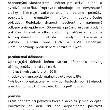
ochrannými vlastnosťami, určená pre citlivú, suchú a
svrbivú pokožku.
Prípravok obsahuje iba nevyhnutné
zložky.
Eliminuje začervenanie a pálenie pokožky,
poskytuje okamžitý efekt upokojujúceho
obkladu. Redukuje drsnosť, suchosť a nadmerné
odlupovanie epidermy. Obnovuje správnu úroveň vody v
pokožke. Poskytuje dlhotrvajúcu hydratáciu a redukuje
transepidermálnu stratu vody. Regeneruje
pokožku. Chráni pred UVA a UVB slnečnými
lúčmi. Zabraňuje predčasnému starnutiu pleti.
preukázaná účinnosť*
Upokojujúci účinok krému vďaka pôsobeniu hlavnej
účinnej zložky – antileukine 6.
- nárast hydratácie pleti: 20%
- redukcia transepidermálnej straty vody: 5%
*
výsledky preukázané v in-vivo testoch po 28-dňoch
používania, použitá metóda: Courage-Khazaka
použitie
Krém naneste na pokožku tváre a dekoltu, jemne vklepte.
Používajte na deň. Na noc odporúčame používať