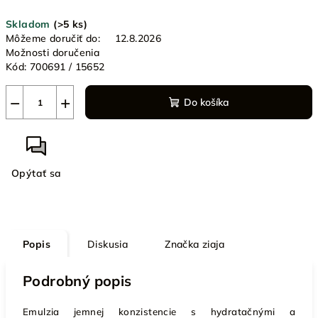
Jednotková
Skladom
(>5 ks)
cena:
Môžeme doručiť do:
12.8.2026
Možnosti doručenia
Kód:
700691 / 15652
−
+
Do košíka
Opýtať sa
Popis
Diskusia
Značka
ziaja
Podrobný popis
Emulzia jemnej konzistencie s hydratačnými a