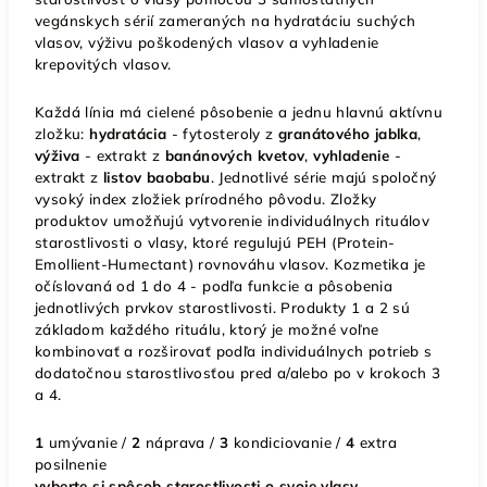
vegánskych sérií zameraných na hydratáciu suchých
vlasov, výživu poškodených vlasov a vyhladenie
krepovitých vlasov.
Každá línia má cielené pôsobenie a jednu hlavnú aktívnu
zložku:
hydratácia
- fytosteroly z
granátového jablka
,
výživa
- extrakt z
banánových kvetov
,
vyhladenie
-
extrakt z
listov baobabu
. Jednotlivé série majú spoločný
vysoký index zložiek prírodného pôvodu. Zložky
produktov umožňujú vytvorenie individuálnych rituálov
starostlivosti o vlasy, ktoré regulujú PEH (Protein-
Emollient-Humectant) rovnováhu vlasov. Kozmetika je
očíslovaná od 1 do 4 - podľa funkcie a pôsobenia
jednotlivých prvkov starostlivosti. Produkty 1 a 2 sú
základom každého rituálu, ktorý je možné voľne
kombinovať a rozširovať podľa individuálnych potrieb s
dodatočnou starostlivosťou pred a/alebo po v krokoch 3
a 4.
1
umývanie /
2
náprava /
3
kondiciovanie /
4
extra
posilnenie
vyberte si spôsob starostlivosti o svoje vlasy