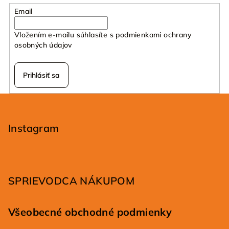
Email
Vložením e-mailu súhlasíte s
podmienkami ochrany
osobných údajov
Prihlásiť sa
Z
á
p
Instagram
ä
t
i
SPRIEVODCA NÁKUPOM
e
Všeobecné obchodné podmienky