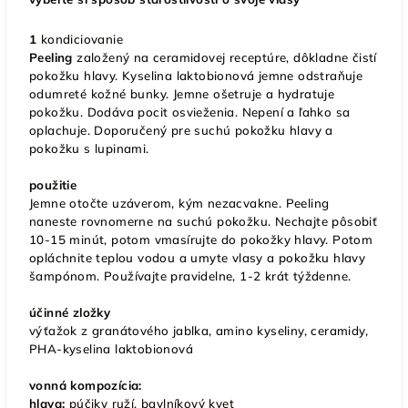
1
kondiciovanie
Peeling
založený na ceramidovej receptúre, dôkladne čistí
pokožku hlavy. Kyselina laktobionová jemne odstraňuje
odumreté kožné bunky. Jemne ošetruje a hydratuje
pokožku. Dodáva pocit osvieženia. Nepení a ľahko sa
oplachuje. Doporučený pre suchú pokožku hlavy a
pokožku s lupinami.
použitie
Jemne otočte uzáverom, kým nezacvakne. Peeling
naneste rovnomerne na suchú pokožku. Nechajte pôsobiť
10-15 minút, potom vmasírujte do pokožky hlavy. Potom
opláchnite teplou vodou a umyte vlasy a pokožku hlavy
šampónom. Používajte pravidelne, 1-2 krát týždenne.
účinné zložky
výťažok z granátového jablka, amino kyseliny, ceramidy,
PHA-kyselina laktobionová
vonná kompozícia:
hlava:
púčiky ruží, bavlníkový kvet