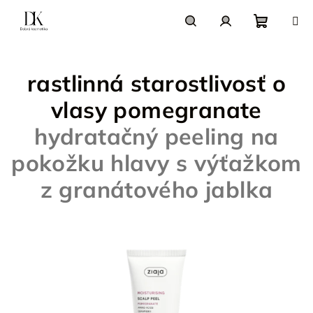
Prejsť
na
obsah
Nákupn
Hľadať
Prihlásenie
rastlinná starostlivosť o
košík
vlasy pomegranate
hydratačný peeling na
pokožku hlavy s výťažkom
z granátového jablka