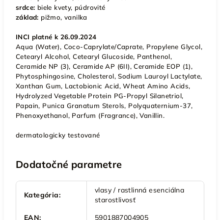
srdce:
biele kvety, púdrovité
základ:
pižmo, vanilka
INCI platné k 26.09.2024
Aqua (Water), Coco-Caprylate/Caprate, Propylene Glycol,
Cetearyl Alcohol, Cetearyl Glucoside, Panthenol,
Ceramide NP (3), Ceramide AP (6II), Ceramide EOP (1),
Phytosphingosine, Cholesterol, Sodium Lauroyl Lactylate,
Xanthan Gum, Lactobionic Acid, Wheat Amino Acids,
Hydrolyzed Vegetable Protein PG-Propyl Silanetriol,
Papain, Punica Granatum Sterols, Polyquaternium-37,
Phenoxyethanol, Parfum (Fragrance), Vanillin.
dermatologicky testované
Dodatočné parametre
vlasy / rastlinná esenciálna
Kategória
:
starostlivosť
EAN
:
5901887004905