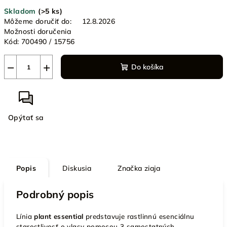
Jednotková
Skladom
(>5 ks)
cena:
Môžeme doručiť do:
12.8.2026
Možnosti doručenia
Kód:
700490 / 15756
−
+
Do košíka
Opýtať sa
Popis
Diskusia
Značka
ziaja
Podrobný popis
Línia
plant essential
predstavuje rastlinnú esenciálnu
starostlivosť o vlasy pomocou 3 samostatných