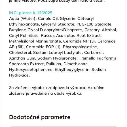
jemne vklepte. Používajte každý deň ráno a večer.
INCI platné k 12/2025
Aqua (Water), Canola Oil, Glycerin, Cetearyl
Ethylhexanoate, Glyceryl Stearate, PEG-100 Stearate,
Butylene Glycol Dicaprylate/Dicaprate, Cetearyl Alcohol,
Cetyl Palmitate, Ruscus Aculeatus Root Extract,
Methylsilanol Mannuronate, Ceramide NP (3), Ceramide
AP (6II), Ceramide EOP (1), Phytosphingosine,
Cholesterol, Sodium Lauroyl Lactylate, Carbomer,
Xanthan Gum, Sodium Hyaluronate, Tremella Fuciformis
Sporocarp Extract, Pullulan, Dimethicone,
Hydroxyacetophenone, Ethylhexylglycerin, Sodium
Hydroxide.
Za zloženie výrobku zodpovedá výrobca. Aktuálne
zloženie je uvedené na obale výrobku.
Dodatočné parametre