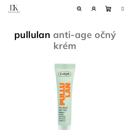
Prejsť
na
obsah
Nákupn
Hľadať
Prihlásenie
pullulan
anti-age očný
košík
krém