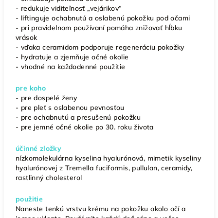
- redukuje viditeľnosť „vejárikov“
- liftinguje ochabnutú a oslabenú pokožku pod očami
- pri pravidelnom používaní pomáha znižovať hĺbku
vrások
- vďaka ceramidom podporuje regeneráciu pokožky
- hydratuje a zjemňuje očné okolie
- vhodné na každodenné použitie
pre koho
- pre dospelé ženy
- pre pleť s oslabenou pevnosťou
- pre ochabnutú a presušenú pokožku
- pre jemné očné okolie po 30. roku života
účinné zložky
nízkomolekulárna kyselina hyalurónová, mimetik kyseliny
hyalurónovej z Tremella fuciformis, pullulan, ceramidy,
rastlinný cholesterol
použitie
Naneste tenkú vrstvu krému na pokožku okolo očí a