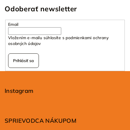
Odoberať newsletter
Email
Vložením e-mailu súhlasíte s
podmienkami ochrany
osobných údajov
Prihlásiť sa
Z
á
p
Instagram
ä
t
i
SPRIEVODCA NÁKUPOM
e