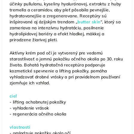
účinky pullulanu, kyseliny hyalurónovej, extraktu z huby
tremella a ceramidov, aby pleť pôsobila pevnejšie,
hydratovanejšie a zregenerovane. Receptúry sú
inšpirované aj ázijským trendom „
butter skin
“, ktorý sa
zameriava na intenzívnu hydratáciu, posilnenie
hydrolipidovej bariéry a efekt hladkej, mäkkej a
prirodzene žiarivej pleti.
Aktívny krém pod oči je vytvorený pre vedomú
starostlivosť o jemnú pokožku očného okolia po 30. roku
života. Bohatá hydratačná receptúra podporuje
kozmetické spevnenie a lifting pokožky, pomáha
vyhladzovať drobné vrásky a pri pravidelnom používaní
zjemňuje ich vzhľad.
cieľ
- lifting ochabnutej pokožky
- vyhladenie vrások
- regenerácia očného okolia
vlastnosti
- omladzuje pokožku okolo očí