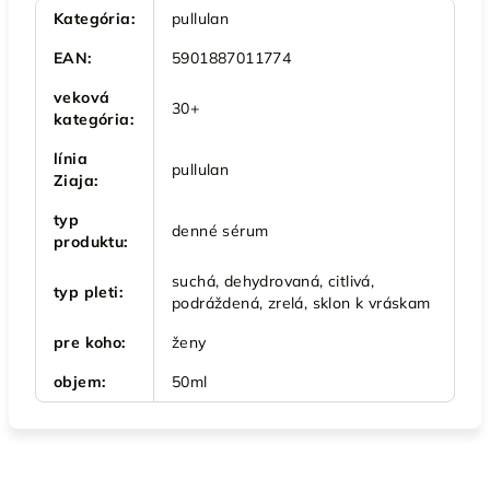
Kategória
:
pullulan
EAN
:
5901887011774
veková
30+
kategória
:
línia
pullulan
Ziaja
:
typ
denné sérum
produktu
:
suchá, dehydrovaná, citlivá,
typ pleti
:
podráždená, zrelá, sklon k vráskam
pre koho
:
ženy
objem
:
50ml