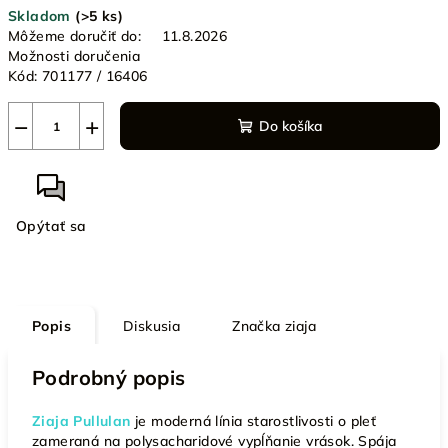
Skladom
(>5 ks)
cena:
Môžeme doručiť do:
11.8.2026
Možnosti doručenia
Kód:
701177 / 16406
−
+
Do košíka
Opýtať sa
Popis
Diskusia
Značka
ziaja
Podrobný popis
Ziaja Pullulan
je moderná línia starostlivosti o pleť
zameraná na polysacharidové vypĺňanie vrások. Spája