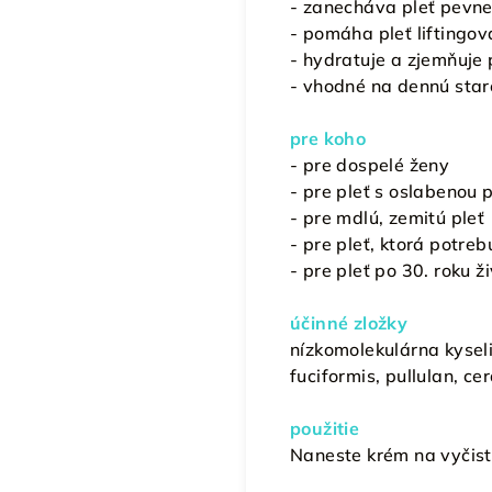
- zanecháva pleť pevne
- pomáha pleť liftingov
- hydratuje a zjemňuje 
- vhodné na dennú star
pre koho
- pre dospelé ženy
- pre pleť s oslabenou
- pre mdlú, zemitú pleť
- pre pleť, ktorá potre
- pre pleť po 30. roku ž
účinné zložky
nízkomolekulárna kysel
fuciformis, pullulan, ce
použitie
Naneste krém na vyčiste