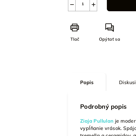
−
+
Tlač
Opýtať sa
Popis
Diskus
Podrobný popis
Ziaja Pullulan
je modern
vypĺňanie vrások. Spája
tremella a ceramidov, 