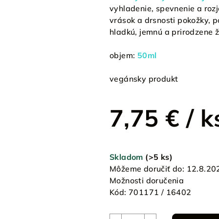
vyhladenie, spevnenie a roz
vrások a drsnosti pokožky, p
hladkú, jemnú a prirodzene ž
objem:
50ml
vegánsky produkt
7,75 €
/ k
Jednotková
cena:
Skladom
(>5 ks)
Môžeme doručiť do:
12.8.20
Možnosti doručenia
Kód:
701171 / 16402