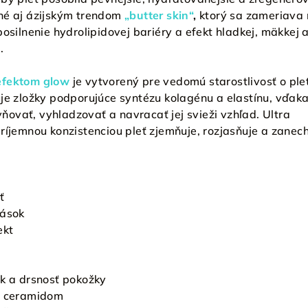
né aj ázijským trendom
„butter skin“
,
ktorý sa zameriava
posilnenie hydrolipidovej bariéry a efekt hladkej, mäkkej 
.
efektom glow
je vytvorený pre vedomú starostlivosť o ple
uje zložky podporujúce syntézu kolagénu a elastínu, vďak
ovať, vyhladzovať a navracať jej svieži vzhľad. Ultra
príjemnou konzistenciou pleť zjemňuje, rozjasňuje a zane
ť
rások
ekt
ok a drsnosť pokožky
ka ceramidom