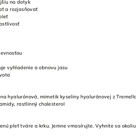
jšiu na dotyk
ať a rozjasňovať
pleť
ostlivosť
 pevnosťou
buje vyhladenie a obnovu jasu
ivota
ina hyalurónová, mimetik kyseliny hyalurónovej z Tremell
ramidy, rastlinný cholesterol
nú pleť tváre a krku. Jemne vmasírujte. Vyhnite sa okoliu 