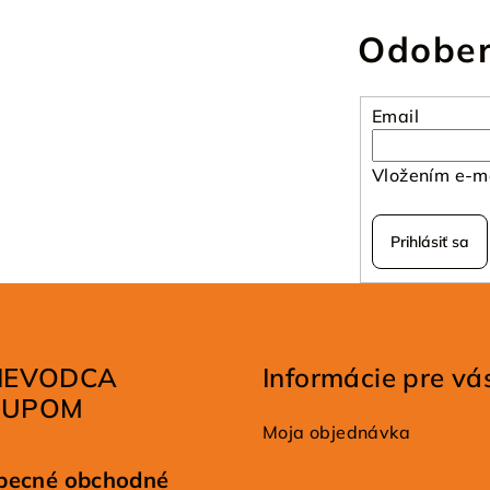
Odober
Email
Vložením e-ma
Prihlásiť sa
IEVODCA
Informácie pre vá
KUPOM
Moja objednávka
becné obchodné