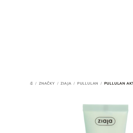
Prejsť
na
obsah
/
ZNAČKY
/
ZIAJA
/
PULLULAN
/
PULLULAN
AK
DOMOV