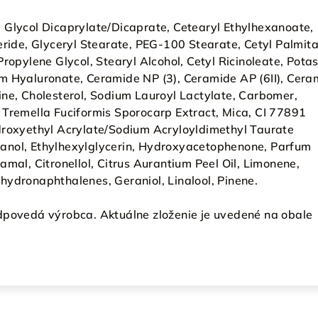
 Glycol Dicaprylate/Dicaprate, Cetearyl Ethylhexanoate,
eride, Glyceryl Stearate, PEG-100 Stearate, Cetyl Palmita
Propylene Glycol, Stearyl Alcohol, Cetyl Ricinoleate, Pota
m Hyaluronate, Ceramide NP (3), Ceramide AP (6II), Cera
ine, Cholesterol, Sodium Lauroyl Lactylate, Carbomer,
 Tremella Fuciformis Sporocarp Extract, Mica, CI 77891
droxyethyl Acrylate/Sodium Acryloyldimethyl Taurate
anol, Ethylhexylglycerin, Hydroxyacetophenone, Parfum
amal, Citronellol, Citrus Aurantium Peel Oil, Limonene,
hydronaphthalenes, Geraniol, Linalool, Pinene.
dpovedá výrobca. Aktuálne zloženie je uvedené na obale