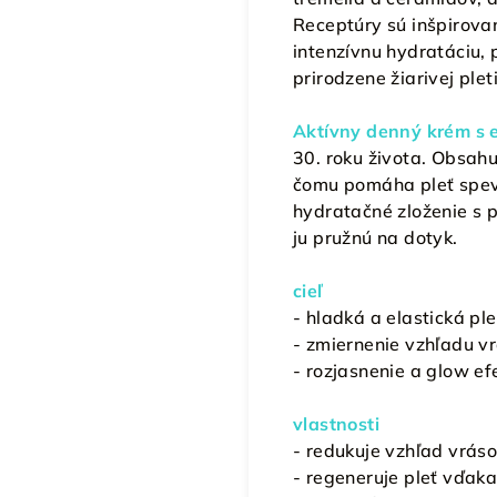
Receptúry sú inšpirova
intenzívnu hydratáciu, 
prirodzene žiarivej pleti
Aktívny denný krém s 
30. roku života. Obsah
čomu pomáha pleť spevň
hydratačné zloženie s 
ju pružnú na dotyk.
cieľ
- hladká a elastická ple
- zmiernenie vzhľadu v
- rozjasnenie a glow ef
vlastnosti
- redukuje vzhľad vrás
- regeneruje pleť vďa