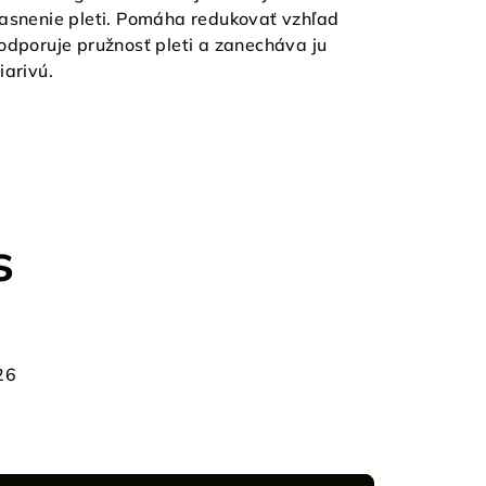
jasnenie pleti. Pomáha redukovať vzhľad
odporuje pružnosť pleti a zanecháva ju
iarivú.
s
26