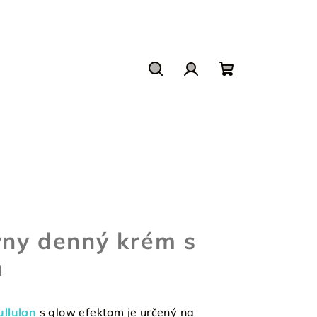
Hľadať
Prihlásenie
Nákupný
košík
vny denný krém s
m
ullulan
s glow efektom je určený na