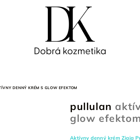
TÍVNY DENNÝ KRÉM S GLOW EFEKTOM
pullulan
aktí
glow efekto
Aktívny denný krém Ziaja P