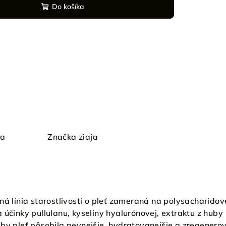
Do košíka
ia
Značka
ziaja
á línia starostlivosti o pleť zameraná na polysacharidov
 účinky pullulanu, kyseliny hyalurónovej, extraktu z huby
aby pleť pôsobila pevnejšie, hydratovanejšie a zregenero