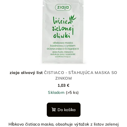
ziaja olivový list
ČISTIACO - SŤAHUJÚCA MASKA SO
ZINKOM
1,03 €
Skladom
(>5 ks)
Do košíka
Hĺbkovo čistiaca maska, obsahuje výťažok z listov zelenej