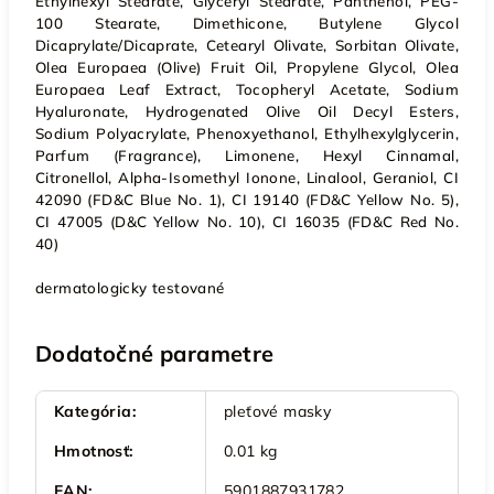
Ethylhexyl Stearate, Glyceryl Stearate, Panthenol, PEG-
100 Stearate, Dimethicone, Butylene Glycol
Dicaprylate/Dicaprate, Cetearyl Olivate, Sorbitan Olivate,
Olea Europaea (Olive) Fruit Oil, Propylene Glycol, Olea
Europaea Leaf Extract, Tocopheryl Acetate, Sodium
Hyaluronate, Hydrogenated Olive Oil Decyl Esters,
Sodium Polyacrylate, Phenoxyethanol, Ethylhexylglycerin,
Parfum (Fragrance), Limonene, Hexyl Cinnamal,
Citronellol, Alpha-Isomethyl Ionone, Linalool, Geraniol, CI
42090 (FD&C Blue No. 1), CI 19140 (FD&C Yellow No. 5),
CI 47005 (D&C Yellow No. 10), CI 16035 (FD&C Red No.
40)
dermatologicky testované
Dodatočné parametre
Kategória
:
pleťové masky
Hmotnosť
:
0.01 kg
EAN
:
5901887931782