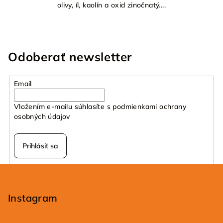
olivy, íl, kaolín a oxid zinočnatý....
Odoberať newsletter
Email
Vložením e-mailu súhlasíte s
podmienkami ochrany
osobných údajov
Prihlásiť sa
Z
á
p
Instagram
ä