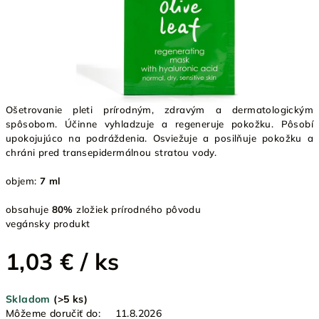
Ošetrovanie pleti prírodným, zdravým a dermatologickým
spôsobom. Účinne vyhladzuje a regeneruje pokožku. Pôsobí
upokojujúco na podráždenia. Osviežuje a posilňuje pokožku a
chráni pred transepidermálnou stratou vody.
objem:
7 ml
obsahuje
80%
zložiek prírodného pôvodu
vegánsky produkt
1,03 €
/ ks
Jednotková
Skladom
(>5 ks)
cena:
Môžeme doručiť do:
11.8.2026