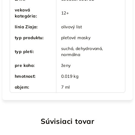
veková
12+
kategória
:
línia Ziaja
:
olivový list
typ produktu
:
pleťové masky
suchá, dehydrovaná,
typ pleti
:
normálna
pre koho
:
ženy
hmotnosť
:
0.019 kg
objem
:
7 ml
Súvisiaci tovar