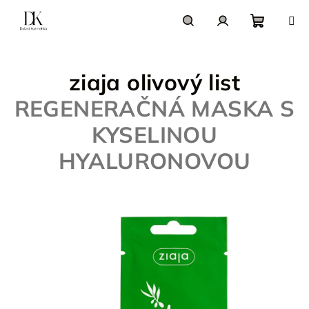
Prejsť
na
obsah
Nákupn
Hľadať
Prihlásenie
ziaja olivový list
košík
REGENERAČNÁ MASKA S
KYSELINOU
HYALURONOVOU