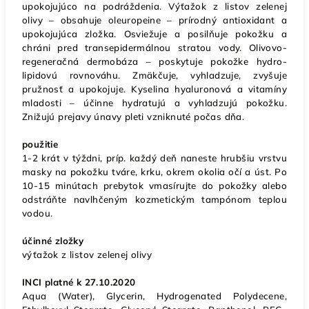
upokojujúco na podráždenia. Výťažok z listov zelenej
olivy – obsahuje oleuropeine – prírodný antioxidant a
upokojujúca zložka. Osviežuje a posilňuje pokožku a
chráni pred transepidermálnou stratou vody. Olivovo-
regeneračná dermobáza – poskytuje pokožke hydro-
lipidovú rovnováhu. Zmäkčuje, vyhladzuje, zvyšuje
pružnosť a upokojuje. Kyselina hyaluronová a vitamíny
mladosti – účinne hydratujú a vyhladzujú pokožku.
Znižujú prejavy únavy pleti vzniknuté počas dňa.
použitie
1-2 krát v týždni, príp. každý deň naneste hrubšiu vrstvu
masky na pokožku tváre, krku, okrem okolia očí a úst. Po
10-15 minútach prebytok vmasírujte do pokožky alebo
odstráňte navlhčeným kozmetickým tampónom teplou
vodou.
účinné zložky
výťažok z listov zelenej olivy
INCI platné k 27.10.2020
Aqua (Water), Glycerin, Hydrogenated Polydecene,