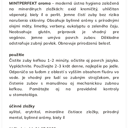
MINTPERFEKT aroma
– moderná ústna hygiena založená
na minerálnych zložkách: oxid kremičitý, uhličitan
vápenatý, biely íl a perlit. Jemne čistí zuby bez rizika
narušenia skloviny. Obsahuje bylinné arómy s prírodnými
olejmi mäty, limetky, verbeny, eukalyptu a zeleného čaju.
Neobsahuje glutén, prípravok je vhodný pre
vegánov.
Jemne umýva povrch zubov. Dôkladne
odstraňuje zubný povlak. Obnovuje prirodzenú belosť.
použitie
Čistite zuby kefkou 1-2 minúty, očistite aj povrch jazyka.
Vypláchnite. Používajte 2-3 krát denne, najlepšie po jedle.
Odporúča sa ľuďom z oblastí s vyšším obsahom fluóru vo
vode. Je vhodný pre ľudí so zubným strojčekom, pre
čistenie zubov s manuálnou aj mechanickou zubnou
kefkou. Pamätajte aj na pravidelné kontroly
u stomatológa.
účinné zložky
xylitol, erytritol, minerálne čistiace zložky, prírodný
mentol, bylinné arómy, biely íl