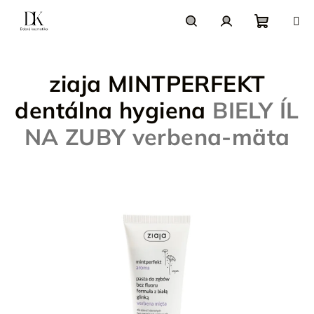
Prejsť
na
obsah
Nákupn
Hľadať
Prihlásenie
ziaja MINTPERFEKT
košík
dentálna hygiena
BIELY ÍL
NA ZUBY verbena-mäta