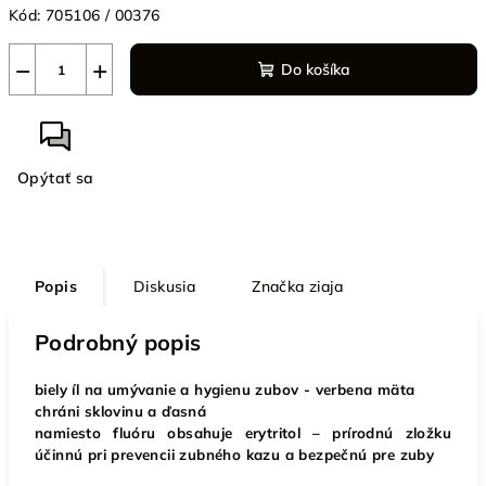
Kód:
705106 / 00376
−
+
Do košíka
Opýtať sa
Popis
Diskusia
Značka
ziaja
Podrobný popis
biely íl na umývanie a hygienu zubov -
verbena mäta
chráni sklovinu a ďasná
namiesto fluóru obsahuje erytritol – prírodnú zložku
účinnú pri prevencii zubného kazu a bezpečnú pre zuby