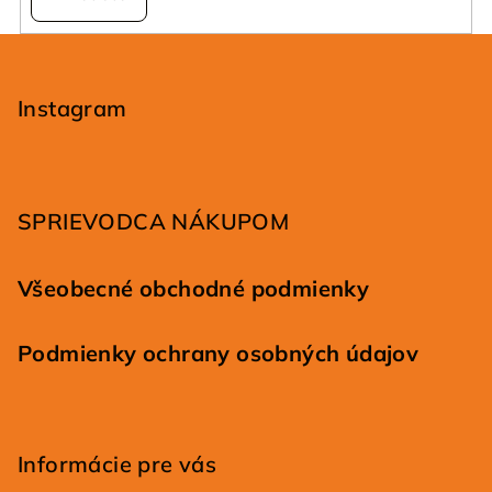
Z
á
p
Instagram
ä
t
i
SPRIEVODCA NÁKUPOM
e
Všeobecné obchodné podmienky
Podmienky ochrany osobných údajov
Informácie pre vás