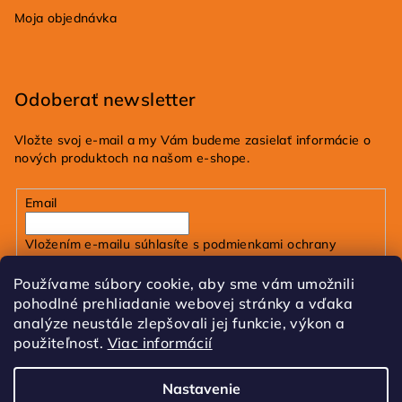
Moja objednávka
Odoberať newsletter
Vložte svoj e-mail a my Vám budeme zasielať informácie o
nových produktoch na našom e-shope.
Email
Vložením e-mailu súhlasíte s
podmienkami ochrany
osobných údajov
Používame súbory cookie, aby sme vám umožnili
pohodlné prehliadanie webovej stránky a vďaka
Prihlásiť sa
analýze neustále zlepšovali jej funkcie, výkon a
použiteľnosť.
Viac informácií
FB
IG
Tik Tok
Nastavenie