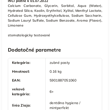
INCI platné k 01.07.2022
Calcium Carbonate, Glycerin, Sorbitol, Aqua (Water),
Hydrated Silica, Kaolin, Erythritol, Xylitol, Menthyl Lactate,
Cellulose Gum, Hydroxyethylcellulose, Sodium Saccharin,
Sodium Lauryl Sulfate, Sodium Benzoate, Aroma (Flavor),
Limonene
stomatologicky testované
Dodatočné parametre
Kategória
:
zubné pasty
Hmotnosť
:
0.16 kg
EAN
:
5901887051060
veková
6+
kategória
:
dentálna hygiena /
línia Ziaja
:
mintperfekt