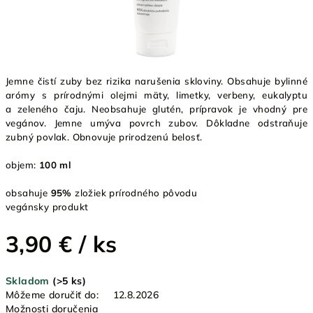
Jemne čistí zuby bez rizika narušenia skloviny. Obsahuje bylinné
arómy s prírodnými olejmi mäty, limetky, verbeny, eukalyptu
a zeleného čaju. Neobsahuje glutén, prípravok je vhodný pre
vegánov. Jemne umýva povrch zubov. Dôkladne odstraňuje
zubný povlak. Obnovuje prirodzenú belosť.
objem:
100 ml
obsahuje
95%
zložiek prírodného pôvodu
vegánsky produkt
3,90 €
/ ks
Jednotková
Skladom
(>5 ks)
cena:
Môžeme doručiť do:
12.8.2026
Možnosti doručenia