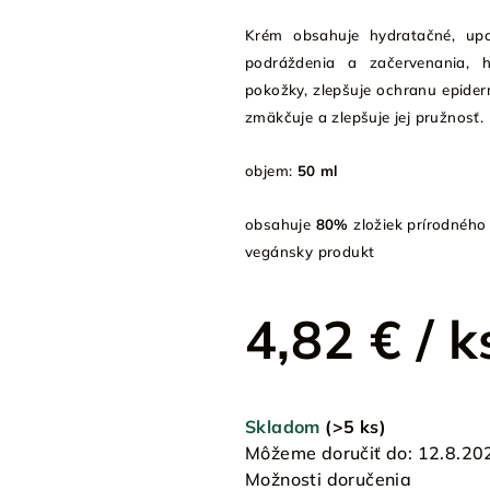
Krém obsahuje hydratačné, upo
podráždenia a začervenania, 
pokožky, zlepšuje ochranu epide
zmäkčuje a zlepšuje jej pružnosť.
objem:
50 ml
obsahuje
80%
zložiek prírodného
vegánsky produkt
4,82 €
/ k
Jednotková
cena:
Skladom
(>5 ks)
Môžeme doručiť do:
12.8.20
Možnosti doručenia