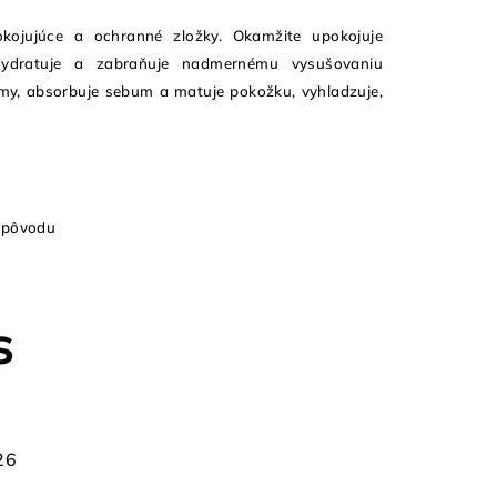
kojujúce a ochranné zložky. Okamžite upokojuje
hydratuje a zabraňuje nadmernému vysušovaniu
rmy, absorbuje sebum a matuje pokožku, vyhladzuje,
 pôvodu
s
26