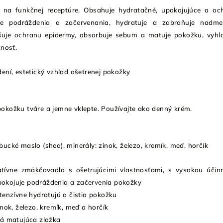
 na funkčnej receptúre. Obsahuje hydratačné, upokojujúce a oc
uje podráždenia a začervenania, hydratuje a zabraňuje nadm
šuje ochranu epidermy, absorbuje sebum a matuje pokožku, vyhla
žnosť.
ní, estetický vzhľad ošetrenej pokožky
okožku tváre a jemne vklepte. Používajte ako denný krém.
ucké maslo (shea), minerály: zinok, železo, kremík, meď, horčík
tívne zmäkčovadlo s ošetrujúcimi vlastnosťami, s vysokou účin
okojuje podráždenia a začervenia pokožky
tenzívne hydratujú a čistia pokožku
nok, železo, kremík, meď a horčík
á matujúca zložka