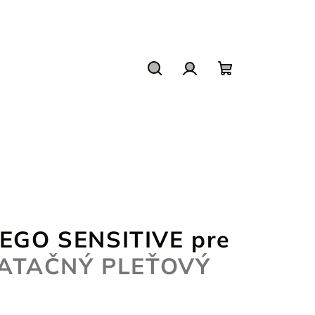
Hľadať
Prihlásenie
Nákupný
košík
YEGO SENSITIVE pre
ATAČNÝ PLEŤOVÝ