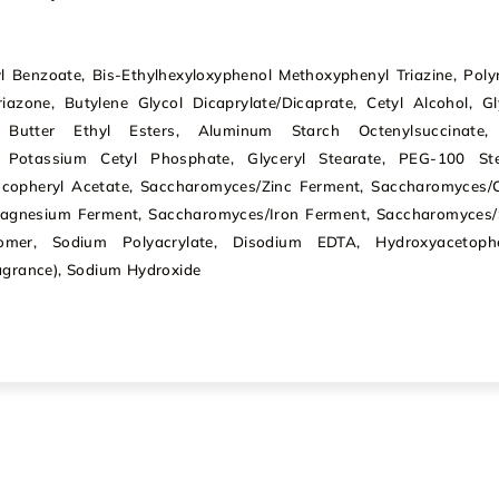
l Benzoate, Bis-Ethylhexyloxyphenol Methoxyphenyl Triazine, Poly
riazone, Butylene Glycol Dicaprylate/Dicaprate, Cetyl Alcohol, Gl
 Butter Ethyl Esters, Aluminum Starch Octenylsuccinate,
 Potassium Cetyl Phosphate, Glyceryl Stearate, PEG-100 Ste
ocopheryl Acetate, Saccharomyces/Zinc Ferment, Saccharomyces/
agnesium Ferment, Saccharomyces/Iron Ferment, Saccharomyces/S
bomer, Sodium Polyacrylate, Disodium EDTA, Hydroxyacetoph
agrance), Sodium Hydroxide