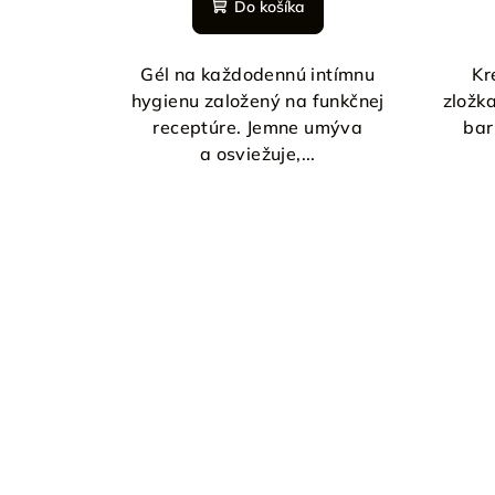
Do košíka
Gél na každodennú intímnu
Kr
hygienu založený na funkčnej
zložk
receptúre. Jemne umýva
bar
a osviežuje,...