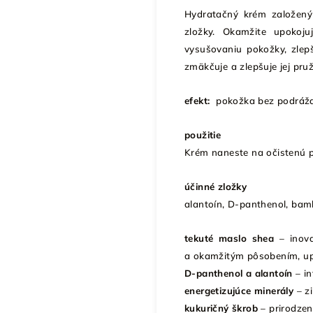
Hydratačný krém založený
zložky. Okamžite upokoj
vysušovaniu pokožky, zlep
zmäkčuje a zlepšuje jej pru
efekt:
pokožka bez podrážde
použitie
Krém naneste na očistenú p
účinné zložky
alantoín, D-panthenol, bamb
tekuté maslo shea
– inova
a okamžitým pôsobením, up
D-panthenol a alantoín
– in
energetizujúce minerály
– zi
kukuričný škrob
– prirodzen