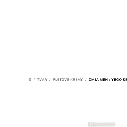
Prejsť
na
obsah
/
TVÁR
/
PLEŤOVÉ KRÉMY
/
ZIAJA MEN / YEGO 
DOMOV