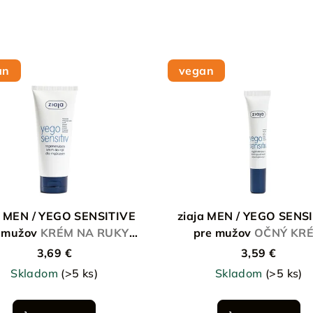
an
vegan
a MEN / YEGO SENSITIVE
ziaja MEN / YEGO SENS
 mužov
KRÉM NA RUKY
pre mužov
OČNÝ KR
REGENERAČNÝ
VYHLADZUJÚCI
3,69 €
3,59 €
Skladom
(>5 ks)
Skladom
(>5 ks)