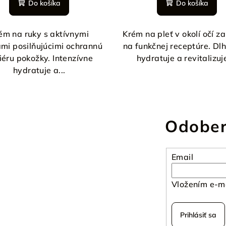
Do košíka
Do košíka
ém na ruky s aktívnymi
Krém na pleť v okolí očí z
ami posilňujúcimi ochrannú
na funkčnej receptúre. Dl
iéru pokožky. Intenzívne
hydratuje a revitalizuje
hydratuje a...
Odober
Email
Vložením e-ma
Prihlásiť sa