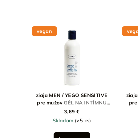
vegan
veg
ziaja MEN / YEGO SENSITIVE
ziaj
pre mužov
GÉL NA INTÍMNU
pre
HYGIENU UPOKOJUJÚCI
3,69 €
Skladom
(>5 ks)