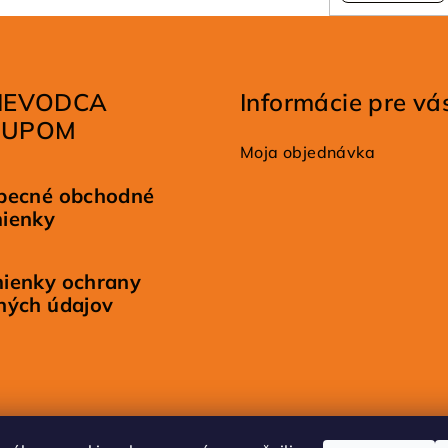
IEVODCA
Informácie pre vá
KUPOM
Moja objednávka
becné obchodné
ienky
ienky ochrany
ných údajov