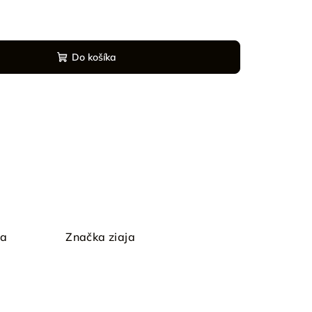
Do košíka
ia
Značka
ziaja