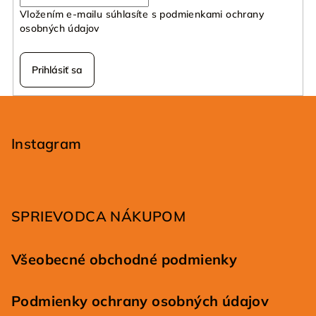
Vložením e-mailu súhlasíte s
podmienkami ochrany
osobných údajov
Prihlásiť sa
Z
á
p
Instagram
ä
t
i
SPRIEVODCA NÁKUPOM
e
Všeobecné obchodné podmienky
Podmienky ochrany osobných údajov