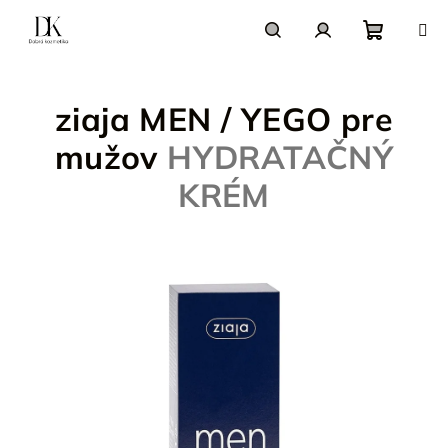
Prejsť
na
obsah
Nákupn
Hľadať
Prihlásenie
ziaja MEN / YEGO pre
košík
mužov
HYDRATAČNÝ
KRÉM