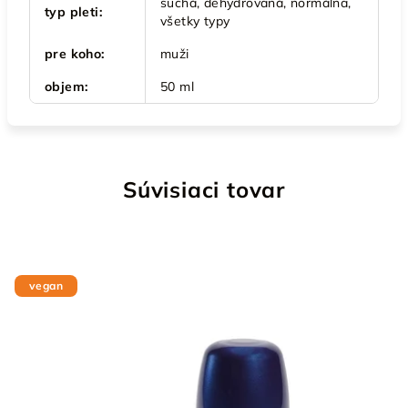
suchá, dehydrovaná, normálna,
typ pleti
:
všetky typy
pre koho
:
muži
objem
:
50 ml
Súvisiaci tovar
vegan