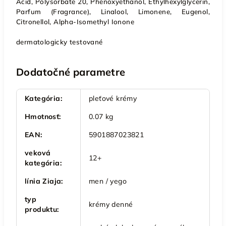
Acid, Polysorbate 20, Phenoxyethanol, Ethylhexylglycerin,
Parfum (Fragrance), Linalool, Limonene, Eugenol,
Citronellol, Alpha-Isomethyl Ionone
dermatologicky testované
Dodatočné parametre
Kategória
:
pleťové krémy
Hmotnosť
:
0.07 kg
EAN
:
5901887023821
veková
12+
kategória
:
línia Ziaja
:
men / yego
typ
krémy denné
produktu
: