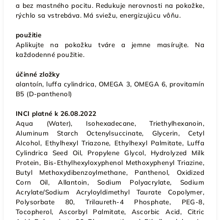
a bez mastného pocitu. Redukuje nerovnosti na pokožke,
rýchlo sa vstrebáva. Má sviežu, energizujúcu vôňu.
použitie
Aplikujte na pokožku tváre a jemne masírujte. Na
každodenné použitie.
účinné zložky
alantoín, luffa cylindrica, OMEGA 3, OMEGA 6, provitamín
B5 (D-panthenol)
INCI platné k 26.08.2022
Aqua (Water), Isohexadecane, Triethylhexanoin,
Aluminum Starch Octenylsuccinate, Glycerin, Cetyl
Alcohol, Ethylhexyl Triazone, Ethylhexyl Palmitate, Luffa
Cylindrica Seed Oil, Propylene Glycol, Hydrolyzed Milk
Protein, Bis-Ethylhexyloxyphenol Methoxyphenyl Triazine,
Butyl Methoxydibenzoylmethane, Panthenol, Oxidized
Corn Oil, Allantoin, Sodium Polyacrylate, Sodium
Acrylate/Sodium Acryloyldimethyl Taurate Copolymer,
Polysorbate 80, Trilaureth-4 Phosphate, PEG-8,
Tocopherol, Ascorbyl Palmitate, Ascorbic Acid, Citric