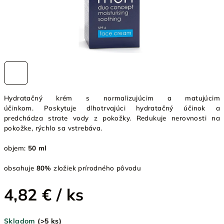
Hydratačný krém s normalizujúcim a matujúcim
účinkom. Poskytuje dlhotrvajúci hydratačný účinok a
predchádza strate vody z pokožky. Redukuje nerovnosti na
pokožke, rýchlo sa vstrebáva.
objem:
50 ml
obsahuje
80%
zložiek prírodného pôvodu
4,82 €
/ ks
Jednotková
Skladom
(>5 ks)
cena: