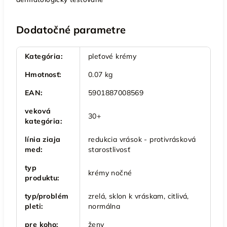
Dodatočné parametre
Kategória
:
pleťové krémy
Hmotnosť
:
0.07 kg
EAN
:
5901887008569
veková
30+
kategória
:
línia ziaja
redukcia vrások - protivrásková
med
:
starostlivosť
typ
krémy nočné
produktu
:
typ/problém
zrelá, sklon k vráskam, citlivá,
pleti
:
normálna
pre koho
:
ženy