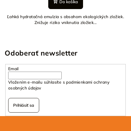
Do košíka
Ľahká hydratačná emulzia s obsahom ekologických zložiek.
Znižuje riziko vniknutia zložiek...
Odoberať newsletter
Email
Vložením e-mailu súhlasíte s
podmienkami ochrany
osobných údajov
Prihlásiť sa
Z
á