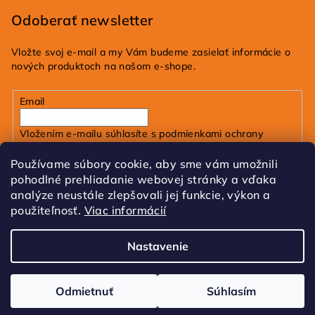
Odoberať newsletter
Vložte svoj e-mail a my Vám budeme zasielať informácie o
nových produktoch na našom e-shope.
Email
Vložením e-mailu súhlasíte s
podmienkami ochrany
osobných údajov
Používame súbory cookie, aby sme vám umožnili
pohodlné prehliadanie webovej stránky a vďaka
Prihlásiť sa
analýze neustále zlepšovali jej funkcie, výkon a
použiteľnosť.
Viac informácií
FB
IG
Tik Tok
Nastavenie
Copyright 2026
dobrakozmetika.sk
. Všetky práva
vyhradené.
Upraviť nastavenie cookies
Odmietnuť
Súhlasím
Vytvoril Shoptet