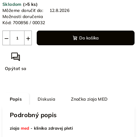
Skladom
(>5 ks)
cena:
Môžeme doručiť do:
12.8.2026
Možnosti doručenia
Kód:
700856 / 00032
−
+
Do košíka
Opýtať sa
Popis
Diskusia
Značka
ziaja MED
Podrobný popis
ziaja
med
- klinika zdravej pleti