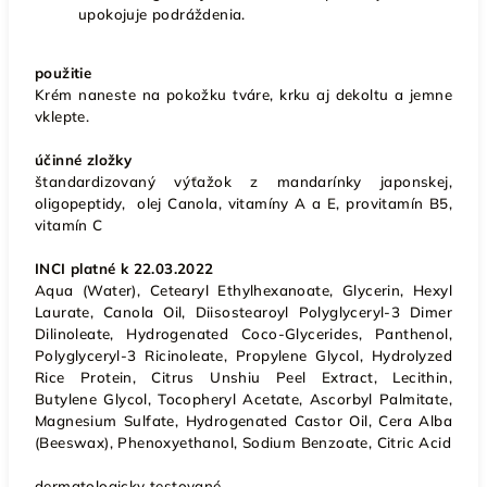
upokojuje podráždenia.
použitie
Krém naneste na pokožku tváre, krku aj dekoltu a jemne
vklepte.
účinné zložky
štandardizovaný výťažok z mandarínky japonskej,
oligopeptidy, olej Canola, vitamíny A a E, provitamín B5,
vitamín C
INCI platné k 22.03.2022
Aqua (Water), Cetearyl Ethylhexanoate, Glycerin, Hexyl
Laurate, Canola Oil, Diisostearoyl Polyglyceryl-3 Dimer
Dilinoleate, Hydrogenated Coco-Glycerides, Panthenol,
Polyglyceryl-3 Ricinoleate, Propylene Glycol, Hydrolyzed
Rice Protein, Citrus Unshiu Peel Extract, Lecithin,
Butylene Glycol, Tocopheryl Acetate, Ascorbyl Palmitate,
Magnesium Sulfate, Hydrogenated Castor Oil, Cera Alba
(Beeswax), Phenoxyethanol, Sodium Benzoate, Citric Acid
dermatologicky testované