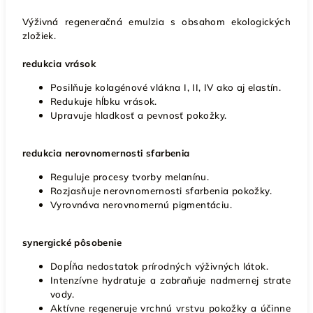
Výživná regeneračná emulzia s obsahom ekologických
zložiek.
redukcia vrások
Posilňuje kolagénové vlákna I, II, IV ako aj elastín.
Redukuje hĺbku vrások.
Upravuje hladkosť a pevnosť pokožky.
redukcia nerovnomernosti sfarbenia
Reguluje procesy tvorby melanínu.
Rozjasňuje nerovnomernosti sfarbenia pokožky.
Vyrovnáva nerovnomernú pigmentáciu.
synergické pôsobenie
Dopĺňa nedostatok prírodných výživných látok.
Intenzívne hydratuje a zabraňuje nadmernej strate
vody.
Aktívne regeneruje vrchnú vrstvu pokožky a účinne