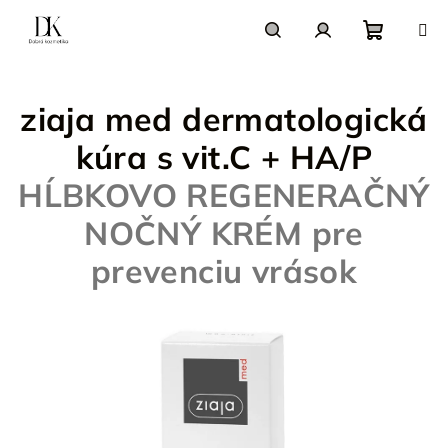
Prejsť
na
obsah
Nákupn
Hľadať
Prihlásenie
ziaja med dermatologická
košík
kúra s vit.C + HA/P
HĹBKOVO REGENERAČNÝ
NOČNÝ KRÉM pre
prevenciu vrások