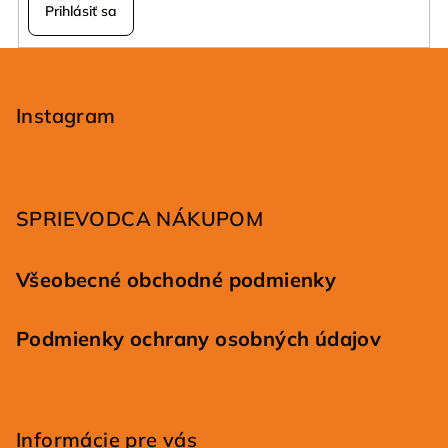
Prihlásiť sa
Z
á
p
Instagram
ä
t
i
SPRIEVODCA NÁKUPOM
e
Všeobecné obchodné podmienky
Podmienky ochrany osobných údajov
Informácie pre vás