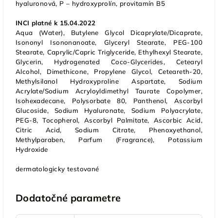
hyaluronová, P – hydroxyprolín, provitamín B5
INCI platné k 15.04.2022
Aqua (Water), Butylene Glycol Dicaprylate/Dicaprate,
Isononyl Isononanoate, Glyceryl Stearate, PEG-100
Stearate, Caprylic/Capric Triglyceride, Ethylhexyl Stearate,
Glycerin, Hydrogenated Coco-Glycerides, Cetearyl
Alcohol, Dimethicone, Propylene Glycol, Ceteareth-20,
Methylsilanol Hydroxyproline Aspartate, Sodium
Acrylate/Sodium Acryloyldimethyl Taurate Copolymer,
Isohexadecane, Polysorbate 80, Panthenol, Ascorbyl
Glucoside, Sodium Hyaluronate, Sodium Polyacrylate,
PEG-8, Tocopherol, Ascorbyl Palmitate, Ascorbic Acid,
Citric Acid, Sodium Citrate, Phenoxyethanol,
Methylparaben, Parfum (Fragrance), Potassium
Hydroxide
dermatologicky testované
Dodatočné parametre