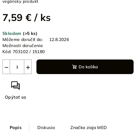
vegánsky produkt
7,59 €
/ ks
Jednotková
Skladom
(>5 ks)
cena:
Môžeme doručiť do:
12.8.2026
Možnosti doručenia
Kód:
703102 / 15180
−
+
Do košíka
Opýtať sa
Popis
Diskusia
Značka
ziaja MED