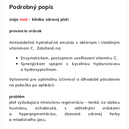
Podrobný popis
ziaja
med
- klinika zdravej pleti
prevencia vrások
Antioxidačná hydratačná emulzia s aktívnym i stabilným
vitamínom C. Založená na:
Enzymatickom, postupnom uvoľňovaní vitamínu C.
Synergickom spojení s kyselinou hyaluronovou
a hydroxyprolínom.
Vytvorená pre optimálnu účinnosť a dlhodobé pôsobenie
na pokožke po aplikácii.
problém
pleť vyžadujúca intenzívnu regeneráciu – tenká, so slabou
hustotou, ochabnutá, s viditeľnými vráskami
a hyperpigmentáciou, zbavená zdravej farby
a mladistvého jasu.