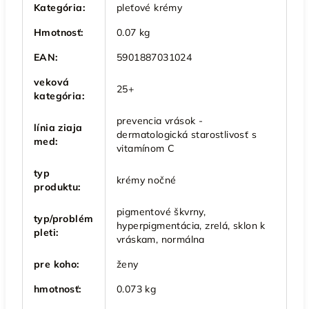
Kategória
:
pleťové krémy
Hmotnosť
:
0.07 kg
EAN
:
5901887031024
veková
25+
kategória
:
prevencia vrások -
línia ziaja
dermatologická starostlivosť s
med
:
vitamínom C
typ
krémy nočné
produktu
:
pigmentové škvrny,
typ/problém
hyperpigmentácia, zrelá, sklon k
pleti
:
vráskam, normálna
pre koho
:
ženy
hmotnosť
:
0.073 kg