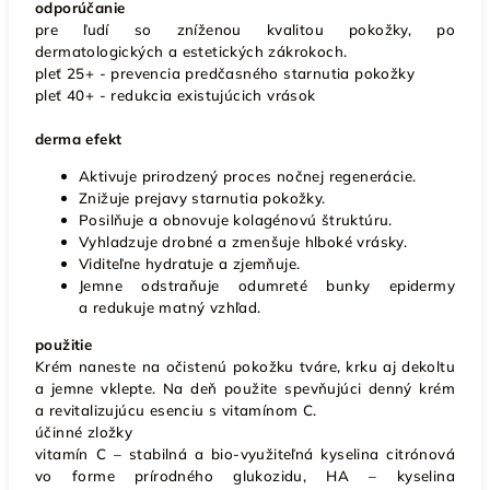
odporúčanie
pre ľudí so zníženou kvalitou pokožky, po
dermatologických a estetických zákrokoch.
pleť 25+ - prevencia predčasného starnutia pokožky
pleť 40+ - redukcia existujúcich vrások
derma efekt
Aktivuje prirodzený proces nočnej regenerácie.
Znižuje prejavy starnutia pokožky.
Posilňuje a obnovuje kolagénovú štruktúru.
Vyhladzuje drobné a zmenšuje hlboké vrásky.
Viditeľne hydratuje a zjemňuje.
Jemne odstraňuje odumreté bunky epidermy
a redukuje matný vzhľad.
použitie
Krém naneste na očistenú pokožku tváre, krku aj dekoltu
a jemne vklepte. Na deň použite spevňujúci denný krém
a revitalizujúcu esenciu s vitamínom C.
účinné zložky
vitamín C – stabilná a bio-využiteľná kyselina citrónová
vo forme prírodného glukozidu, HA – kyselina