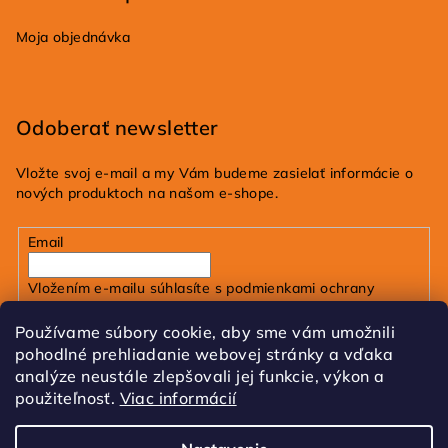
Moja objednávka
Odoberať newsletter
Vložte svoj e-mail a my Vám budeme zasielať informácie o
nových produktoch na našom e-shope.
Email
Vložením e-mailu súhlasíte s
podmienkami ochrany
osobných údajov
Používame súbory cookie, aby sme vám umožnili
pohodlné prehliadanie webovej stránky a vďaka
Prihlásiť sa
analýze neustále zlepšovali jej funkcie, výkon a
použiteľnosť.
Viac informácií
FB
IG
Tik Tok