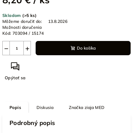
Jednotková
Skladom
(>5 ks)
cena:
Môžeme doručiť do:
13.8.2026
Možnosti doručenia
Kód:
703094 / 15174
−
+
Do košíka
Opýtať sa
Popis
Diskusia
Značka
ziaja MED
Podrobný popis