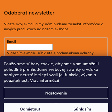
Odoberať newsletter
Vložte svoj e-mail a my Vám budeme zasielať informácie o
nových produktoch na našom e-shope.
Email
Vložením e-mailu súhlasíte s
podmienkami ochrany
osobných údajov
Používame súbory cookie, aby sme vám umožnili
pohodlné prehliadanie webovej stránky a vďaka
Prihlásiť sa
analýze neustále zlepšovali jej funkcie, výkon a
použiteľnosť.
Viac informácií
FB
IG
Tik Tok
Nastavenie
Copyright 2026
dobrakozmetika.sk
. Všetky práva
vyhradené.
Upraviť nastavenie cookies
Odmietnuť
Súhlasím