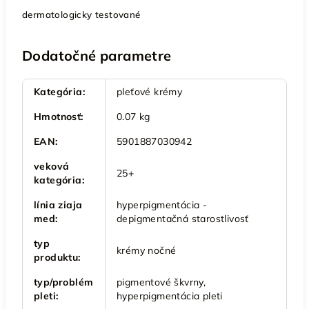
dermatologicky testované
Dodatočné parametre
Kategória
:
pleťové krémy
Hmotnosť
:
0.07 kg
EAN
:
5901887030942
veková
25+
kategória
:
línia ziaja
hyperpigmentácia -
med
:
depigmentačná starostlivosť
typ
krémy nočné
produktu
:
typ/problém
pigmentové škvrny,
pleti
:
hyperpigmentácia pleti