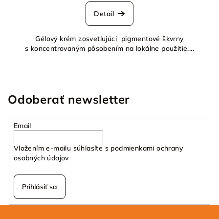
Detail
Gélový krém zosvetľujúci pigmentové škvrny
s koncentrovaným pôsobením na lokálne použitie....
Odoberať newsletter
Email
Vložením e-mailu súhlasíte s
podmienkami ochrany
osobných údajov
Prihlásiť sa
Z