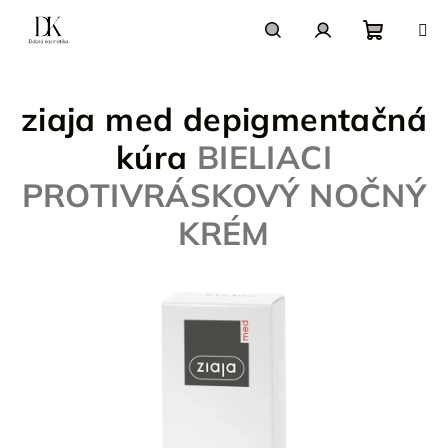
Prejsť
na
obsah
Nákupn
Hľadať
Prihlásenie
ziaja med depigmentačná
košík
kúra
BIELIACI
PROTIVRÁSKOVÝ NOČNÝ
KRÉM