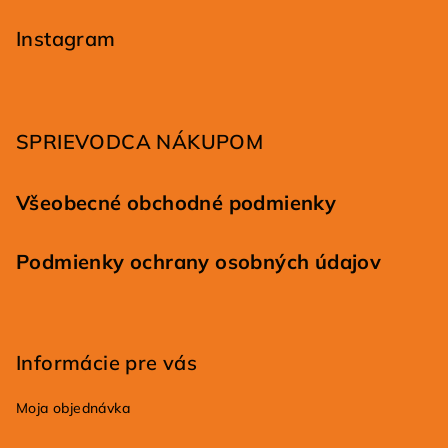
á
p
Instagram
ä
t
i
SPRIEVODCA NÁKUPOM
e
Všeobecné obchodné podmienky
Podmienky ochrany osobných údajov
Informácie pre vás
Moja objednávka