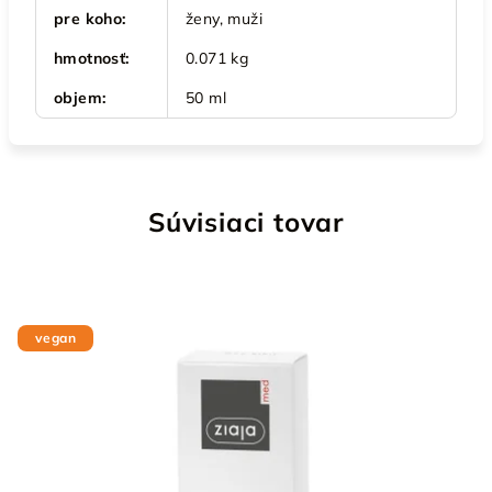
pre koho
:
ženy, muži
hmotnosť
:
0.071 kg
objem
:
50 ml
Súvisiaci tovar
vegan