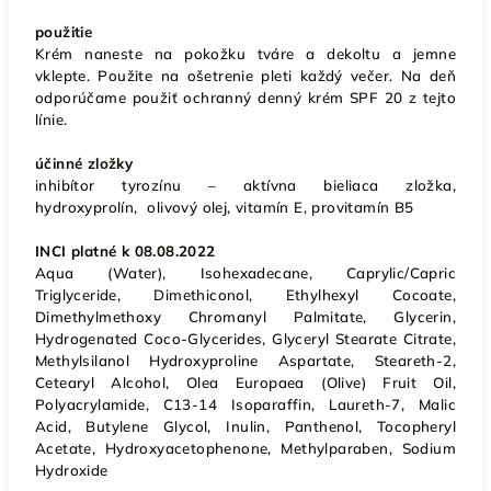
použitie
Krém naneste na pokožku tváre a dekoltu a jemne
vklepte. Použite na ošetrenie pleti každý večer. Na deň
odporúčame použiť ochranný denný krém SPF 20 z tejto
línie.
účinné zložky
inhibítor tyrozínu – aktívna bieliaca zložka,
hydroxyprolín, olivový olej, vitamín E, provitamín B5
INCI platné k 08.08.2022
Aqua (Water), Isohexadecane, Caprylic/Capric
Triglyceride, Dimethiconol, Ethylhexyl Cocoate,
Dimethylmethoxy Chromanyl Palmitate, Glycerin,
Hydrogenated Coco-Glycerides, Glyceryl Stearate Citrate,
Methylsilanol Hydroxyproline Aspartate, Steareth-2,
Cetearyl Alcohol, Olea Europaea (Olive) Fruit Oil,
Polyacrylamide, C13-14 Isoparaffin, Laureth-7, Malic
Acid, Butylene Glycol, Inulin, Panthenol, Tocopheryl
Acetate, Hydroxyacetophenone, Methylparaben, Sodium
Hydroxide