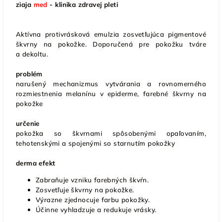
ziaja
med
- klinika zdravej pleti
Aktívna protivrásková emulzia zosvetľujúca pigmentové
škvrny na pokožke. Doporučená pre pokožku tváre
a dekoltu.
problém
narušený mechanizmus vytvárania a rovnomerného
rozmiestnenia melanínu v epiderme, farebné škvrny na
pokožke
určenie
pokožka so škvrnami spôsobenými opaľovaním,
tehotenskými a spojenými so starnutím pokožky
derma efekt
Zabraňuje vzniku farebných škvŕn.
Zosvetľuje škvrny na pokožke.
Výrazne zjednocuje farbu pokožky.
Účinne vyhladzuje a redukuje vrásky.