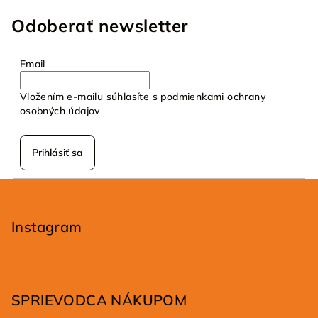
Odoberať newsletter
Email
Vložením e-mailu súhlasíte s
podmienkami ochrany
osobných údajov
Prihlásiť sa
Z
á
p
Instagram
ä
t
i
SPRIEVODCA NÁKUPOM
e