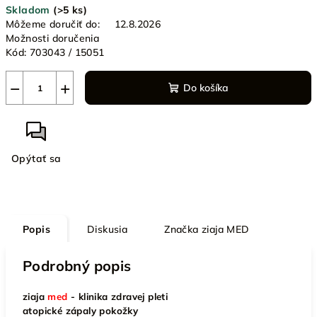
Skladom
(>5 ks)
cena:
Môžeme doručiť do:
12.8.2026
Možnosti doručenia
Kód:
703043 / 15051
−
+
Do košíka
Opýtať sa
Popis
Diskusia
Značka
ziaja MED
Podrobný popis
ziaja
med
- klinika zdravej pleti
atopické zápaly pokožky