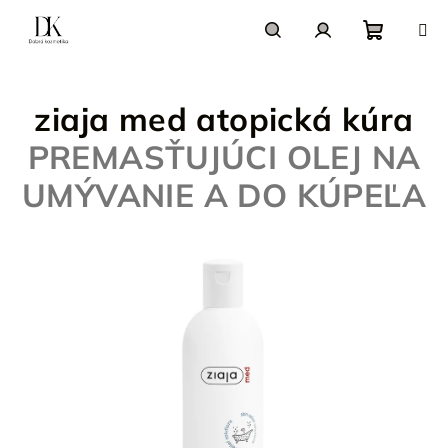
Prejsť
na
obsah
Nákupn
Hľadať
Prihlásenie
ziaja med atopická kúra
košík
PREMASŤUJÚCI OLEJ NA
UMÝVANIE A DO KÚPEĽA