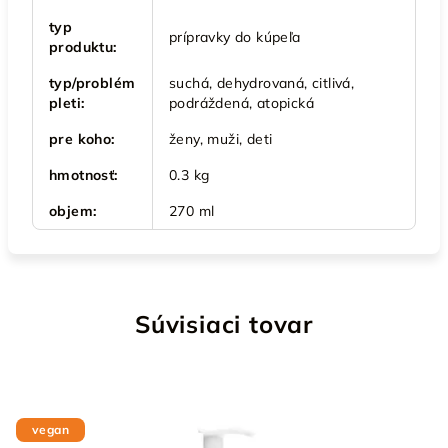
typ
prípravky do kúpeľa
produktu
:
typ/problém
suchá, dehydrovaná, citlivá,
pleti
:
podráždená, atopická
pre koho
:
ženy, muži, deti
hmotnosť
:
0.3 kg
objem
:
270 ml
Súvisiaci tovar
vegan