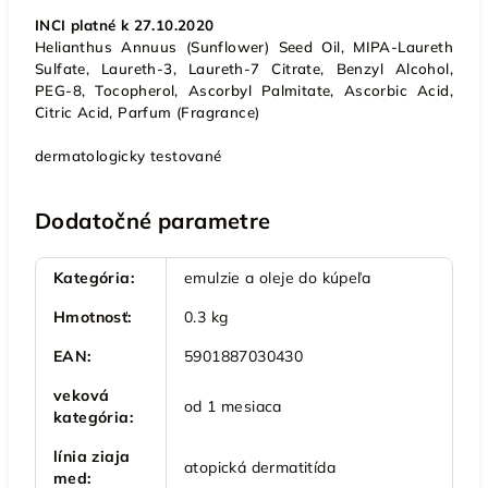
INCI platné k 27.10.2020
Helianthus Annuus (Sunflower) Seed Oil, MIPA-Laureth
Sulfate, Laureth-3, Laureth-7 Citrate, Benzyl Alcohol,
PEG-8, Tocopherol, Ascorbyl Palmitate, Ascorbic Acid,
Citric Acid, Parfum (Fragrance)
dermatologicky testované
Dodatočné parametre
Kategória
:
emulzie a oleje do kúpeľa
Hmotnosť
:
0.3 kg
EAN
:
5901887030430
veková
od 1 mesiaca
kategória
:
línia ziaja
atopická dermatitída
med
: