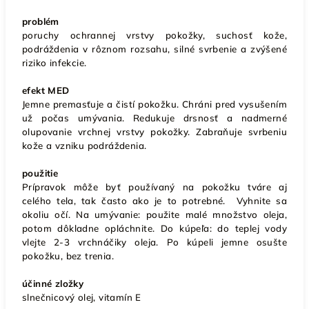
problém
poruchy ochrannej vrstvy pokožky, suchosť kože,
podráždenia v rôznom rozsahu, silné svrbenie a zvýšené
riziko infekcie.
efekt MED
Jemne premasťuje a čistí pokožku. Chráni pred vysušením
už počas umývania. Redukuje drsnosť a nadmerné
olupovanie vrchnej vrstvy pokožky. Zabraňuje svrbeniu
kože a vzniku podráždenia.
použitie
Prípravok môže byť používaný na pokožku tváre aj
celého tela, tak často ako je to potrebné. Vyhnite sa
okoliu očí. Na umývanie: použite malé množstvo oleja,
potom dôkladne opláchnite. Do kúpeľa: do teplej vody
vlejte 2-3 vrchnáčiky oleja. Po kúpeli jemne osušte
pokožku, bez trenia.
účinné zložky
slnečnicový olej, vitamín E