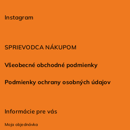
Z
á
p
Instagram
ä
t
i
SPRIEVODCA NÁKUPOM
e
Všeobecné obchodné podmienky
Podmienky ochrany osobných údajov
Informácie pre vás
Moja objednávka