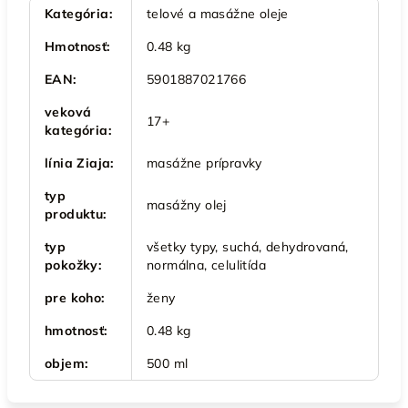
Kategória
:
telové a masážne oleje
Hmotnosť
:
0.48 kg
EAN
:
5901887021766
veková
17+
kategória
:
línia Ziaja
:
masážne prípravky
typ
masážny olej
produktu
:
typ
všetky typy, suchá, dehydrovaná,
pokožky
:
normálna, celulitída
pre koho
:
ženy
hmotnosť
:
0.48 kg
objem
:
500 ml