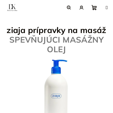
Prejsť
na
obsah
Nákupn
Hľadať
Prihlásenie
ziaja prípravky na masáž
košík
SPEVŇUJÚCI MASÁŽNY
OLEJ