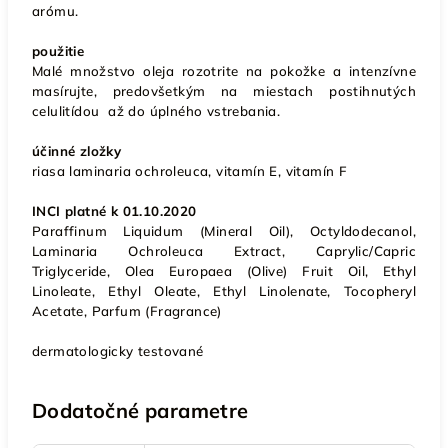
arómu.
použitie
Malé množstvo oleja rozotrite na pokožke a intenzívne
masírujte, predovšetkým na miestach postihnutých
celulitídou až do úplného vstrebania.
účinné zložky
riasa laminaria ochroleuca, vitamín E, vitamín F
INCI platné k 01.10.2020
Paraffinum Liquidum (Mineral Oil), Octyldodecanol,
Laminaria Ochroleuca Extract, Caprylic/Capric
Triglyceride, Olea Europaea (Olive) Fruit Oil, Ethyl
Linoleate, Ethyl Oleate, Ethyl Linolenate, Tocopheryl
Acetate, Parfum (Fragrance)
dermatologicky testované
Dodatočné parametre