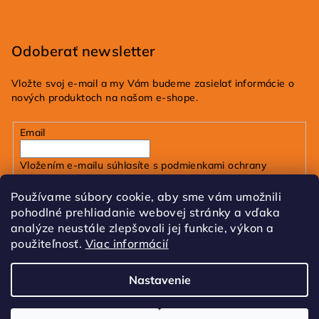
Odoberať newsletter
Vložte svoj e-mail a my Vám budeme zasielať informácie o
nových produktoch na našom e-shope.
Email
Vložením e-mailu súhlasíte s
podmienkami ochrany
osobných údajov
Používame súbory cookie, aby sme vám umožnili
pohodlné prehliadanie webovej stránky a vďaka
Prihlásiť sa
analýze neustále zlepšovali jej funkcie, výkon a
použiteľnosť.
Viac informácií
FB
IG
Tik Tok
Nastavenie
Copyright 2026
dobrakozmetika.sk
. Všetky práva
vyhradené.
Upraviť nastavenie cookies