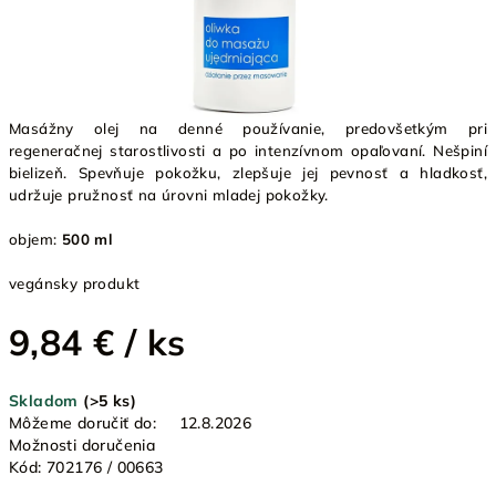
Masážny olej na denné používanie, predovšetkým pri
regeneračnej starostlivosti a po intenzívnom opaľovaní. Nešpiní
bielizeň. Spevňuje pokožku, zlepšuje jej pevnosť a hladkosť,
udržuje pružnosť na úrovni mladej pokožky.
objem:
500 ml
vegánsky produkt
9,84 €
/ ks
Jednotková
Skladom
(>5 ks)
cena:
Môžeme doručiť do:
12.8.2026
Možnosti doručenia
Kód:
702176 / 00663