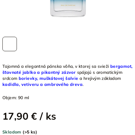
Tajomná a elegantná pánska vôňa, v ktorej sa svieži
bergamot,
šťavnaté jablko a pikantný zázvor
spájajú s aromatickým
srdcom
borievky, muškátovej šalvie
a hrejivým základom
kadidla, vetiveru a ambrového dreva
.
Objem: 90 ml
17,90 €
/ ks
Jednotková
Skladom
(>5 ks)
cena: