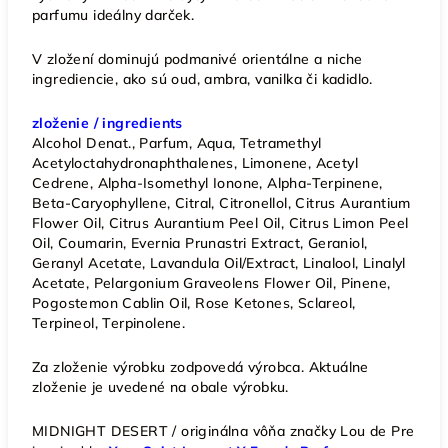
parfumu ideálny darček.
V zložení dominujú podmanivé orientálne a niche
ingrediencie, ako sú oud, ambra, vanilka či kadidlo.
zloženie / ingredients
Alcohol Denat., Parfum, Aqua, Tetramethyl
Acetyloctahydronaphthalenes, Limonene, Acetyl
Cedrene, Alpha-Isomethyl Ionone, Alpha-Terpinene,
Beta-Caryophyllene, Citral, Citronellol, Citrus Aurantium
Flower Oil, Citrus Aurantium Peel Oil, Citrus Limon Peel
Oil, Coumarin, Evernia Prunastri Extract, Geraniol,
Geranyl Acetate, Lavandula Oil/Extract, Linalool, Linalyl
Acetate, Pelargonium Graveolens Flower Oil, Pinene,
Pogostemon Cablin Oil, Rose Ketones, Sclareol,
Terpineol, Terpinolene.
Za zloženie výrobku zodpovedá výrobca. Aktuálne
zloženie je uvedené na obale výrobku.
MIDNIGHT DESERT / originálna vôňa značky Lou de Pre