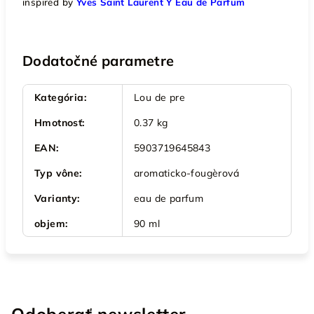
inspired by
Yves Saint Laurent Y Eau de Parfum
Dodatočné parametre
Kategória
:
Lou de pre
Hmotnosť
:
0.37 kg
EAN
:
5903719645843
Typ vône
:
aromaticko-fougèrová
Varianty
:
eau de parfum
objem
:
90 ml