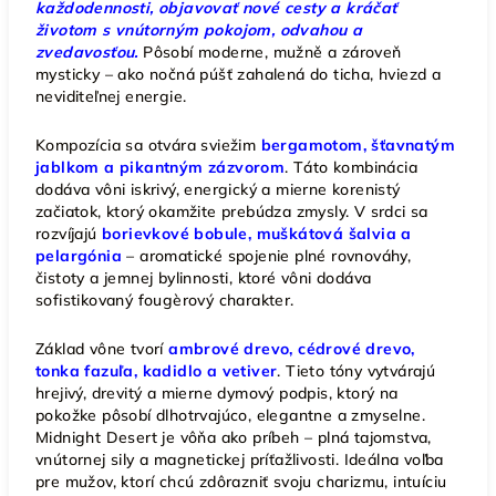
každodennosti, objavovať nové cesty a kráčať
životom s vnútorným pokojom, odvahou a
zvedavosťou.
Pôsobí moderne, mužně a zároveň
mysticky – ako nočná púšť zahalená do ticha, hviezd a
neviditeľnej energie.
Kompozícia sa otvára sviežim
bergamotom, šťavnatým
jablkom a pikantným zázvorom
. Táto kombinácia
dodáva vôni iskrivý, energický a mierne korenistý
začiatok, ktorý okamžite prebúdza zmysly. V srdci sa
rozvíjajú
borievkové bobule, muškátová šalvia a
pelargónia
– aromatické spojenie plné rovnováhy,
čistoty a jemnej bylinnosti, ktoré vôni dodáva
sofistikovaný fougèrový charakter.
Základ vône tvorí
ambrové drevo, cédrové drevo,
tonka fazuľa, kadidlo a vetiver
. Tieto tóny vytvárajú
hrejivý, drevitý a mierne dymový podpis, ktorý na
pokožke pôsobí dlhotrvajúco, elegantne a zmyselne.
Midnight Desert je vôňa ako príbeh – plná tajomstva,
vnútornej sily a magnetickej príťažlivosti. Ideálna voľba
pre mužov, ktorí chcú zdôrazniť svoju charizmu, intuíciu