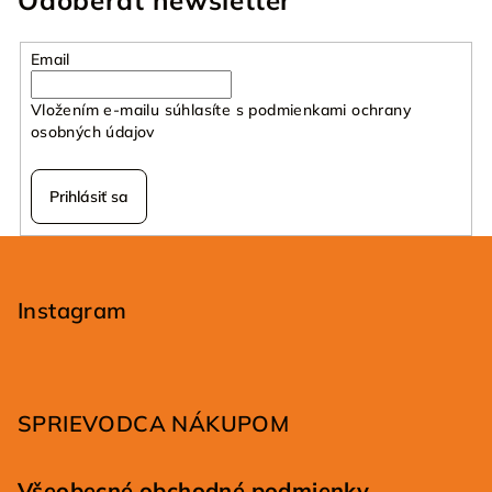
Odoberať newsletter
Email
Vložením e-mailu súhlasíte s
podmienkami ochrany
osobných údajov
Prihlásiť sa
Z
á
p
Instagram
ä
t
i
SPRIEVODCA NÁKUPOM
e
Všeobecné obchodné podmienky