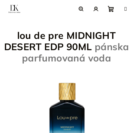
Prejsť
na
obsah
Nákupn
Hľadať
Prihlásenie
lou de pre MIDNIGHT
košík
DESERT EDP 90ML
pánska
parfumovaná voda