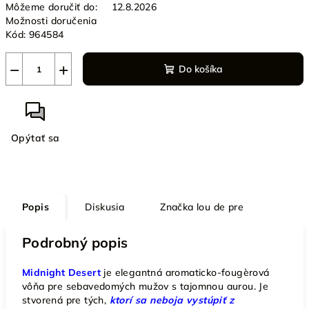
Môžeme doručiť do:
12.8.2026
Možnosti doručenia
Kód:
964584
−
+
Do košíka
Opýtať sa
Popis
Diskusia
Značka
lou de pre
Podrobný popis
Midnight Desert
je elegantná aromaticko-fougèrová
vôňa pre sebavedomých mužov s tajomnou aurou. Je
stvorená pre tých,
ktorí sa neboja vystúpiť z