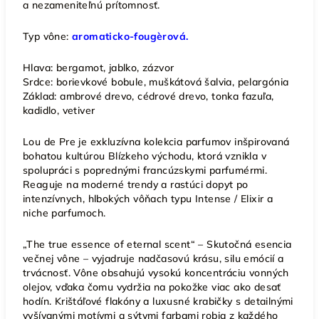
a nezameniteľnú prítomnosť.
Typ vône:
aromaticko-fougèrová.
Hlava: bergamot, jablko, zázvor
Srdce: borievkové bobule, muškátová šalvia, pelargónia
Základ: ambrové drevo, cédrové drevo, tonka fazuľa,
kadidlo, vetiver
Lou de Pre je exkluzívna kolekcia parfumov inšpirovaná
bohatou kultúrou Blízkeho východu, ktorá vznikla v
spolupráci s poprednými francúzskymi parfumérmi.
Reaguje na moderné trendy a rastúci dopyt po
intenzívnych, hlbokých vôňach typu Intense / Elixir a
niche parfumoch.
„The true essence of eternal scent“ – Skutočná esencia
večnej vône – vyjadruje nadčasovú krásu, silu emócií a
trvácnosť. Vône obsahujú vysokú koncentráciu vonných
olejov, vďaka čomu vydržia na pokožke viac ako desať
hodín. Krištáľové flakóny a luxusné krabičky s detailnými
vyšívanými motívmi a sýtymi farbami robia z každého