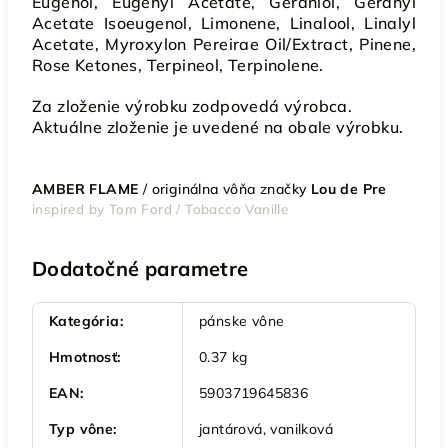
Eugenol, Eugenyl Acetate, Geraniol, Geranyl
Acetate Isoeugenol, Limonene, Linalool, Linalyl
Acetate, Myroxylon Pereirae Oil/Extract, Pinene,
Rose Ketones, Terpineol, Terpinolene.
Za zloženie výrobku zodpovedá výrobca.
Aktuálne zloženie je uvedené na obale výrobku.
AMBER FLAME
/
originálna vôňa značky
Lou de Pre
inspired by Tom Ford / Tobacco Vanille
Dodatočné parametre
Kategória
:
pánske vône
Hmotnosť
:
0.37 kg
EAN
:
5903719645836
Typ vône
:
jantárová, vanilková