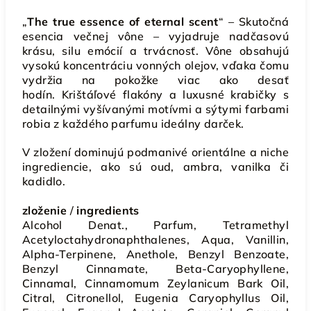
„
The true essence of eternal scent
“ – Skutočná
esencia večnej vône – vyjadruje nadčasovú
krásu, silu emócií a trvácnosť.
Vône obsahujú
vysokú koncentráciu vonných olejov, vďaka čomu
vydržia na pokožke viac ako desať
hodín.
Krištáľové flakóny a luxusné krabičky s
detailnými vyšívanými motívmi a sýtymi farbami
robia z každého parfumu ideálny darček.
V zložení dominujú podmanivé orientálne a niche
ingrediencie, ako sú oud, ambra, vanilka či
kadidlo.
zloženie
/
ingredients
Alcohol Denat., Parfum, Tetramethyl
Acetyloctahydronaphthalenes, Aqua, Vanillin,
Alpha-Terpinene, Anethole, Benzyl Benzoate,
Benzyl Cinnamate, Beta-Caryophyllene,
Cinnamal, Cinnamomum Zeylanicum Bark Oil,
Citral, Citronellol, Eugenia Caryophyllus Oil,