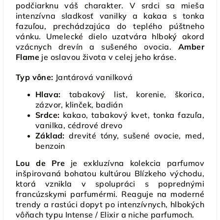
podčiarknu váš charakter. V srdci sa mieša
intenzívna sladkosť vanilky a kakaa s tonka
fazuľou, prechádzajúca do teplého púštneho
vánku. Umelecké dielo uzatvára hlboký akord
vzácnych drevín a sušeného ovocia.
Amber
Flame
je oslavou života v celej jeho kráse.
Typ vône:
Jantárová vanilková
Hlava:
tabakový list, korenie, škorica,
zázvor, klinček, badián
Srdce:
kakao, tabakový kvet, tonka fazuľa,
vanilka, cédrové drevo
Základ:
drevité tóny, sušené ovocie, med,
benzoin
Lou de Pre
je exkluzívna kolekcia parfumov
inšpirovaná bohatou kultúrou Blízkeho východu,
ktorá vznikla v spolupráci s poprednými
francúzskymi parfumérmi. Reaguje na moderné
trendy a rastúci dopyt po intenzívnych, hlbokých
vôňach typu Intense / Elixir a niche parfumoch.