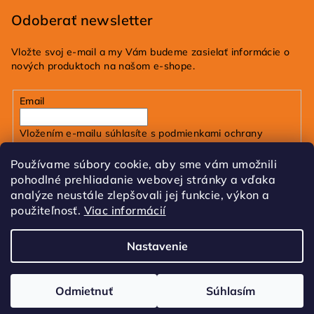
Odoberať newsletter
Vložte svoj e-mail a my Vám budeme zasielať informácie o
nových produktoch na našom e-shope.
Email
Vložením e-mailu súhlasíte s
podmienkami ochrany
osobných údajov
Používame súbory cookie, aby sme vám umožnili
pohodlné prehliadanie webovej stránky a vďaka
Prihlásiť sa
analýze neustále zlepšovali jej funkcie, výkon a
použiteľnosť.
Viac informácií
FB
IG
Tik Tok
Nastavenie
Copyright 2026
dobrakozmetika.sk
. Všetky práva
vyhradené.
Upraviť nastavenie cookies
Odmietnuť
Súhlasím
Vytvoril Shoptet