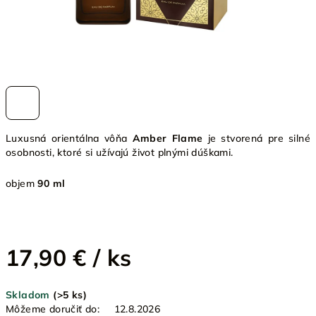
Luxusná orientálna vôňa
Amber Flame
je stvorená pre silné
osobnosti, ktoré si užívajú život plnými dúškami.
objem
90 ml
17,90 €
/ ks
Jednotková
Skladom
(>5 ks)
cena:
Môžeme doručiť do:
12.8.2026