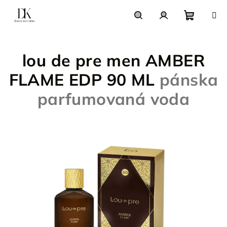
Prejsť
na
obsah
Nákupn
Hľadať
Prihlásenie
lou de pre men AMBER
košík
FLAME EDP 90 ML
pánska
parfumovaná voda