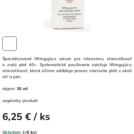
Špecializované liftingujúce sérum pre intenzívnu starostlivosť
o zrelú pleť 40+. Systematické používanie zaisťuje liftingujúcu
starostlivosť, ktorá účinne odďaľuje proces starnutia pleti v okolí
očí a pier.
objem:
30 ml
vegánsky produkt
6,25 €
/ ks
Jednotková
Skladom
(>5 ks)
cena: