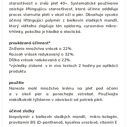
starostlivosť o zrelú pleť 40+. Systematické používanie
zaisťuje liftingujúcu starostlivosť, ktorá účinne odďaľuje
proces starnutia pleti v okolí očí a pier. Obsahuje vysoko
účinný liftingujúci polymér z bielkovín sladkých mandlí,
ktorý
viditeľne zlepšuje tón epidermy,
vyrovnáva mikro-
trhlinky,
pokožka je hladká a elastická.
preukázaná účinnosť*
Zníženie množstva vrások o 22%.
Rozsah vrások redukovaný o 32%.
Dĺžka vrások redukovaná o 22%.
*výsledky získané v in vivo testoch 2 hodiny po aplikácii
produktu
použitie
Naneste malé množstvo krému na pleť pod očami
a v okolí pier a ponechajte vstrebať. Používajte
niekoľkokrát týždenne v závislosti od potrieb pleti.
účinné zložky
biopolymér z bielkovín sladkých mandlí, mikro-kolagén,
provitamín B5 (D-panthenol), kyselina ursolová, vitamín E