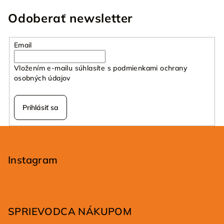
Odoberať newsletter
Email
Vložením e-mailu súhlasíte s
podmienkami ochrany
osobných údajov
Prihlásiť sa
Z
á
p
Instagram
ä
t
i
SPRIEVODCA NÁKUPOM
e