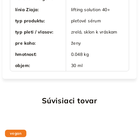
línia Ziaja
:
lifting solution 40+
typ produktu
:
pleťové sérum
typ pleti / vlasov
:
zrelá, sklon k vráskam
pre koho
:
ženy
hmotnosť
:
0.048 kg
objem
:
30 ml
Súvisiaci tovar
vegan