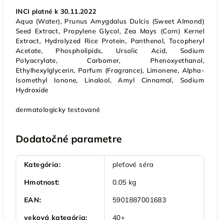
INCI platné k 30.11.2022
Aqua (Water), Prunus Amygdalus Dulcis (Sweet Almond)
Seed Extract, Propylene Glycol, Zea Mays (Corn) Kernel
Extract, Hydrolyzed Rice Protein, Panthenol, Tocopheryl
Acetate, Phospholipids, Ursolic Acid, Sodium
Polyacrylate, Carbomer, Phenoxyethanol,
Ethylhexylglycerin, Parfum (Fragrance), Limonene, Alpha-
Isomethyl Ionone, Linalool, Amyl Cinnamal, Sodium
Hydroxide
dermatologicky testované
Dodatočné parametre
Kategória
:
pleťové séra
Hmotnosť
:
0.05 kg
EAN
:
5901887001683
veková kategória
:
40+