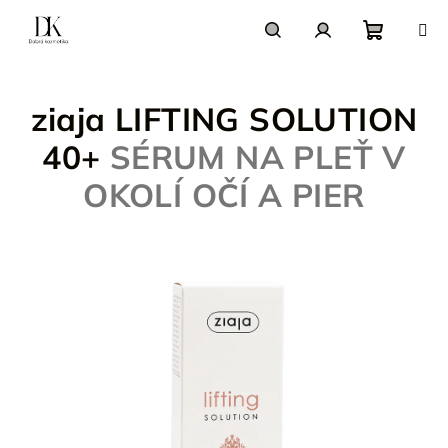
Prejsť
na
obsah
Nákupn
Hľadať
Prihlásenie
ziaja LIFTING SOLUTION
košík
40+
SÉRUM NA PLEŤ V
OKOLÍ OČÍ A PIER