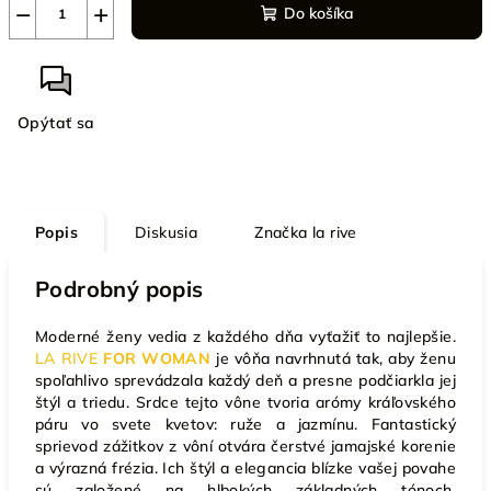
−
+
Do košíka
Opýtať sa
Popis
Diskusia
Značka
la rive
Podrobný popis
Moderné ženy vedia z každého dňa vyťažiť to najlepšie.
LA RIVE
FOR WOMAN
je vôňa navrhnutá tak, aby ženu
spoľahlivo sprevádzala každý deň a presne podčiarkla jej
štýl a triedu. Srdce tejto vône tvoria arómy kráľovského
páru vo svete kvetov: ruže a jazmínu. Fantastický
sprievod zážitkov z vôní otvára čerstvé jamajské korenie
a výrazná frézia. Ich štýl a elegancia blízke vašej povahe
sú založené na hlbokých základných tónoch,