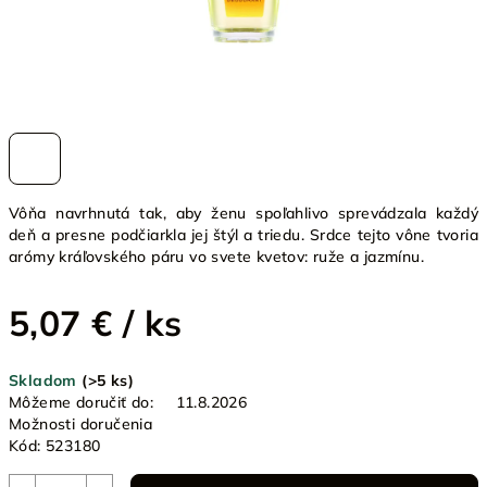
Vôňa navrhnutá tak, aby ženu spoľahlivo sprevádzala každý
deň a presne podčiarkla jej štýl a triedu. Srdce tejto vône tvoria
arómy kráľovského páru vo svete kvetov: ruže a jazmínu.
5,07 €
/ ks
Jednotková
Skladom
(>5 ks)
cena:
Môžeme doručiť do:
11.8.2026
Možnosti doručenia
Kód:
523180