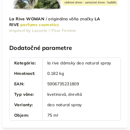
La Rive WOMAN
/
originálna vôňa značky
LA
RIVE
parfums cosmetics
inspired by Lacoste / Pour Femme
Dodatočné parametre
Kategória
:
la rive dámsky deo natural spray
Hmotnosť
:
0.182 kg
EAN
:
5906735231809
Typ vône
:
kvetinová, drevitá
Varianty
:
deo natural spray
Objem
:
75 ml