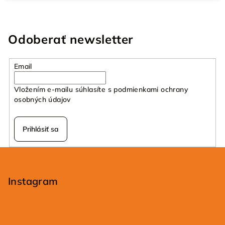
Odoberať newsletter
Email
Vložením e-mailu súhlasíte s
podmienkami ochrany
osobných údajov
Prihlásiť sa
Z
á
p
Instagram
ä
t
i