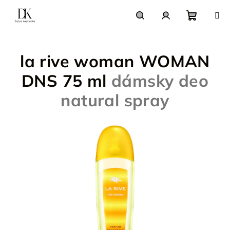
Prejsť
na
obsah
Nákupn
Hľadať
Prihlásenie
la rive woman WOMAN
košík
DNS 75 ml
dámsky deo
natural spray