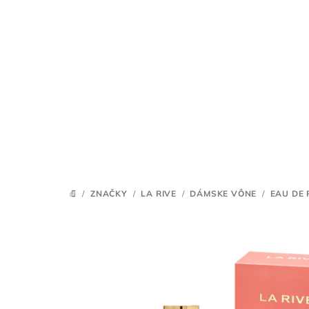
Prejsť
na
obsah
/
ZNAČKY
/
LA RIVE
/
DÁMSKE VÔNE
/
EAU DE 
DOMOV