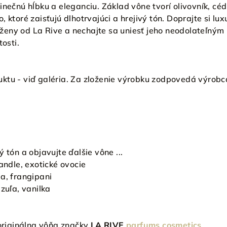
inečnú hĺbku a eleganciu. Základ vône tvorí olivovník, cé
 ktoré zaisťujú dlhotrvajúci a hrejivý tón. Doprajte si lu
eny od La Rive a nechajte sa uniesť jeho neodolateľným
tosti.
ktu - viď galéria. Za zloženie výrobku zodpovedá výrobc
 tón a objavujte ďalšie vône ...
andle, exotické ovocie
a, frangipani
azuľa, vanilka
originálna vôňa značky
LA RIVE
parfums cosmetics