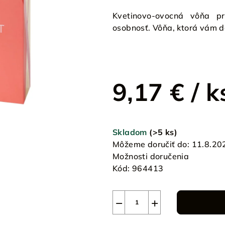
Kvetinovo-ovocná vôňa pr
osobnosť. Vôňa, ktorá vám 
9,17 €
/ k
Jednotková
cena:
Skladom
(>5 ks)
Môžeme doručiť do:
11.8.20
Možnosti doručenia
Kód:
964413
−
+