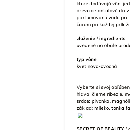
ktoré dodávajú vôni jed
drevo a santalové drevo,
parfumovanú vodu pre ž
čarom pri každej príleži
zloženie
/
ingredients
uvedené na obale produ
typ vône
kvetinovo-ovocná
Vyberte si svoj obľúbený
hlava:
čierne ríbezle, m
srdce:
pivonka, magnóli
základ:
mlieko, tonka f
SECRET OF BEAUTY
/