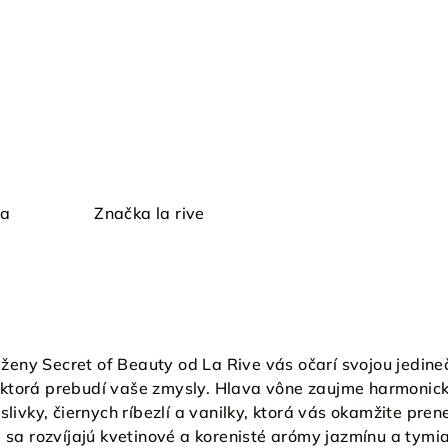
ia
Značka
la rive
eny Secret of Beauty od La Rive vás očarí svojou jedine
ktorá prebudí vaše zmysly. Hlava vône zaujme harmonic
slivky, čiernych ríbezlí a vanilky, ktorá vás okamžite pren
i sa rozvíjajú kvetinové a korenisté arómy jazmínu a tymi