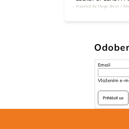
inspired by Hugo Boss / Ali
Odober
Email
Vložením e-ma
Prihlásiť sa