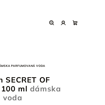
Hľadať
Prihlásenie
Nákupný
košík
ÁMSKA PARFUMOVANÁ VODA
an SECRET OF
 100 ml
dámska
 voda