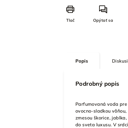
Tlač
Opýtať sa
Popis
Diskus
Podrobný popis
Parfumovaná voda pre ž
ovocno-sladkou vôňou, 
zmesou škorice, jablka, 
do sveta luxusu. V srdc