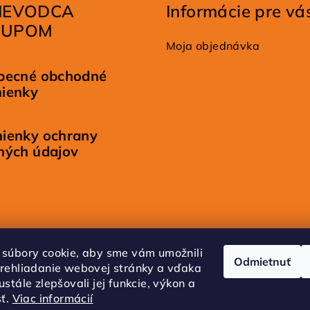
IEVODCA
Informácie pre vá
KUPOM
Moja objednávka
becné obchodné
ienky
ienky ochrany
ných údajov
súbory cookie, aby sme vám umožnili
Odmietnuť
rehliadanie webovej stránky a vďaka
stále zlepšovali jej funkcie, výkon a
sť.
Viac informácií
FB
IG
Tik Tok