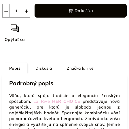
−
+
Do košíka
Opýtať sa
Popis
Diskusia
Značka
la rive
Podrobný popis
Vôňa, ktorá spája tradície a eleganciu ženským
spôsobom.
La Rive
HER CHOICE
predstavuje novú
generáciu, pre ktorú je sloboda jednou z
najdôležitejších hodnôt. Spoznajte kombináciu vôní
pomarančového kvetu a bergamotu žiarivú ako vaša
energia a využite ju na splnenie svojich snov. Jemné