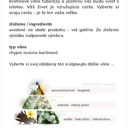
kvetinové vône tuberózy a jazmínu vás budú viesť s
istotou. Váš život je vzrušujúca cesta. Vyberte si
svoju cestu – je to len vaša voľba.
zloženie
/
ingredients
uvedené na obale produktu - viď galéria. Za zloženie
výrobku zodpovedá výrobca.
typ vône
chypre ovocno-kvetinová
Vyberte si svoj obľúbený tón a objavujte ďalšie vône ...