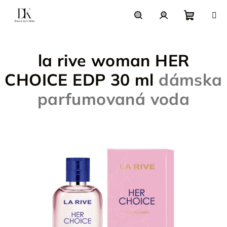
Prejsť
na
obsah
Nákupn
Hľadať
Prihlásenie
la rive woman HER
košík
CHOICE EDP 30 ml
dámska
parfumovaná voda