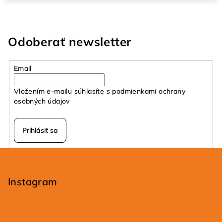
Odoberať newsletter
Email
Vložením e-mailu súhlasíte s
podmienkami ochrany
osobných údajov
Prihlásiť sa
Z
á
p
Instagram
ä
t