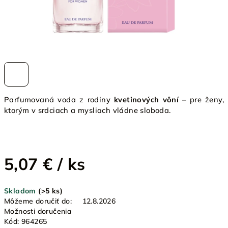
Parfumovaná voda z rodiny
kvetinových vôní
– pre ženy,
ktorým v srdciach a mysliach vládne sloboda.
5,07 €
/ ks
Jednotková
Skladom
(>5 ks)
cena:
Môžeme doručiť do:
12.8.2026
Možnosti doručenia
Kód:
964265