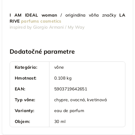
I AM IDEAL woman
/
originálna vôňa značky
LA
RIVE
parfums cosmetics
inspired by Giorgio Armani / My Way
Dodatočné parametre
Kategória
:
vône
Hmotnosť
:
0.108 kg
EAN
:
5903719642651
Typ vône
:
chypre, ovocná, kvetinová
Varianty
:
eau de parfum
Objem
:
30 ml