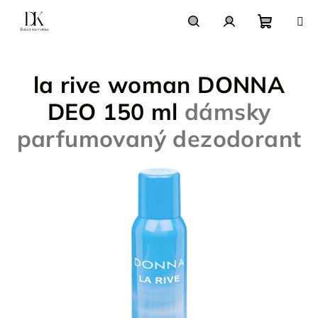
Prejsť
na
obsah
Nákupn
Hľadať
Prihlásenie
la rive woman DONNA
košík
DEO 150 ml
dámsky
parfumovaný dezodorant