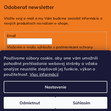
Odoberať newsletter
Vložte svoj e-mail a my Vám budeme zasielať informácie o
nových produktoch na našom e-shope.
Email
Vložením e-mailu súhlasíte s
podmienkami ochrany
osobných údajov
Používame súbory cookie, aby sme vám umožnili
pohodlné prehliadanie webovej stránky a vďaka
Prihlásiť sa
analýze neustále zlepšovali jej funkcie, výkon a
použiteľnosť.
Viac informácií
FB
IG
Tik Tok
Nastavenie
Copyright 2026
dobrakozmetika.sk
. Všetky práva
vyhradené.
Upraviť nastavenie cookies
Odmietnuť
Súhlasím
Vytvoril Shoptet