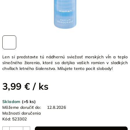
Len si predstavte tú nádhernú sviežosť morských vĺn a teplo
slnečného žiarenia, ktoré sa dotýka vašich ramien v sladkých
chvíľach letného šialenstva.
Milujete tento pocit slobody!
3,99 €
/ ks
Jednotková
Skladom
(>5 ks)
cena:
Môžeme doručiť do:
12.8.2026
Možnosti doručenia
Kód:
523302