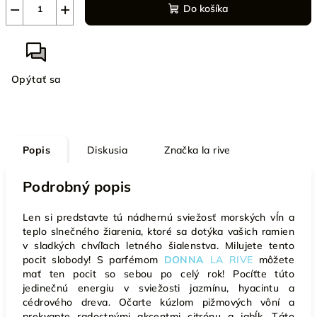
−
+
Do košíka
Opýtať sa
Popis
Diskusia
Značka
la rive
Podrobný popis
Len si predstavte tú nádhernú sviežosť morských vĺn a
teplo slnečného žiarenia, ktoré sa dotýka vašich ramien
v sladkých chvíľach letného šialenstva.
Milujete tento
pocit slobody!
S parfémom
DONNA
LA RIVE
môžete
mať ten pocit so sebou po celý rok!
Pocíťte túto
jedinečnú energiu v sviežosti jazmínu, hyacintu a
cédrového dreva.
Očarte kúzlom pižmových vôní a
prekvapte radostnými akcentmi citrónu a jabĺk.
Táto