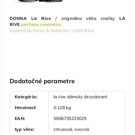
DONNA La Rive
/
originálna vôňa značky
LA
RIVE
parfums cosmetics
inspired by Dolce & Gabanna / Light Blue
Dodatočné parametre
Kategória
:
la rive dámsky dezodorant
Hmotnosť
:
0.128 kg
EAN
:
5906735233025
typ vône
:
citrusová, ovocná