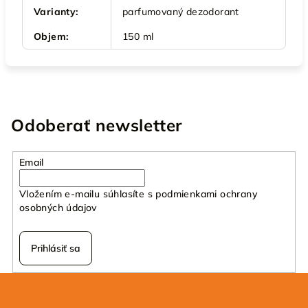
Varianty
:
parfumovaný dezodorant
Objem
:
150 ml
Odoberať newsletter
Email
Vložením e-mailu súhlasíte s
podmienkami ochrany
osobných údajov
Prihlásiť sa
Z
á