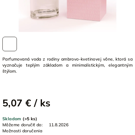
Parfumovaná voda z rodiny ambrovo-kvetinovej vône, ktorá sa
vyznačuje teplým základom a minimalistickým, elegantným
štýlom.
5,07 €
/ ks
Jednotková
Skladom
(>5 ks)
cena:
Môžeme doručiť do:
11.8.2026
Možnosti doručenia