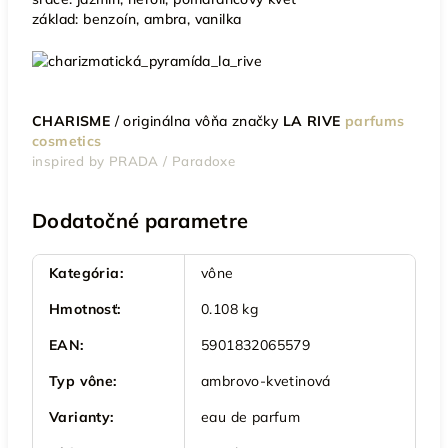
základ:
benzoín, ambra, vanilka
CHARISME
/
originálna vôňa značky
LA RIVE
parfums
cosmetics
inspired by PRADA / Paradoxe
Dodatočné parametre
Kategória
:
vône
Hmotnosť
:
0.108 kg
EAN
:
5901832065579
Typ vône
:
ambrovo-kvetinová
Varianty
:
eau de parfum