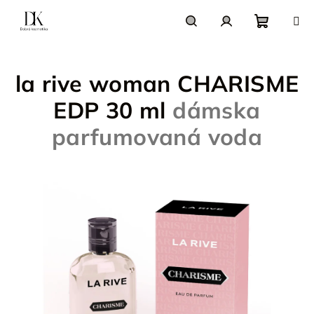
Prejsť
na
obsah
Nákupn
Hľadať
Prihlásenie
la rive woman CHARISME
košík
EDP 30 ml
dámska
parfumovaná voda