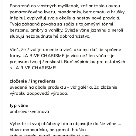
Ponorená do vlastných myšlienok, zažiar teplou aurou
pomarančového kvetu, mandarínky, bergamotu a hrušky.
Inšpiruj, ovplyvňuj svoje okolie a nastav nové pravidlá.
Tvoja záhadná povaha sa spája s tajomnými tónmi
benzoínu, ambry a vanilky. Svieže vône jazmínu a neroli
sľubujú nezabudnuteľné dobrodružstvo.
Vieš, že život je umenie a vieš, ako mu dať tie správne
farby. LA RIVE CHARISME je viac než len vôňa – je
prejavom tvojej ženskosti.
Buď inšpiráciou pre ostatných
s LA RIVE CHARISME!
zloženie
/
ingredients
uvedené na obale produktu - viď galéria. Za zloženie
výrobku zodpovedá výrobca.
typ vône
ambrovo-kvetinová
Vyberte si svoj obľúbený tón a objavujte ďalšie vône ...
hlava:
mandarínka, bergamot, hruška
srdce:
jazmín, neroli, pomarančový kvet