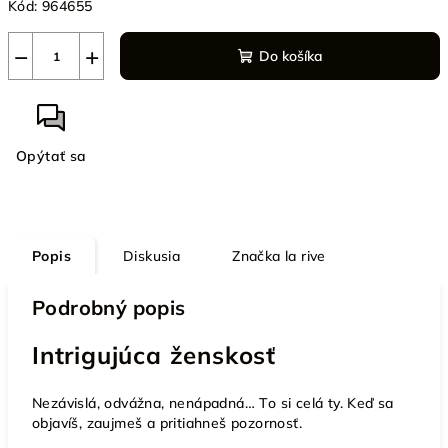
Kód:
964655
−
+
Do košíka
Opýtať sa
Popis
Diskusia
Značka
la rive
Podrobný popis
Intrigujúca ženskosť
Nezávislá, odvážna, nenápadná… To si celá ty. Keď sa
objavíš, zaujmeš a pritiahneš pozornosť.