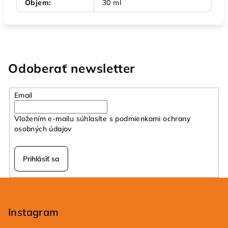
Objem
:
30 ml
Odoberať newsletter
Email
Vložením e-mailu súhlasíte s
podmienkami ochrany
osobných údajov
Prihlásiť sa
Z
á
p
Instagram
ä