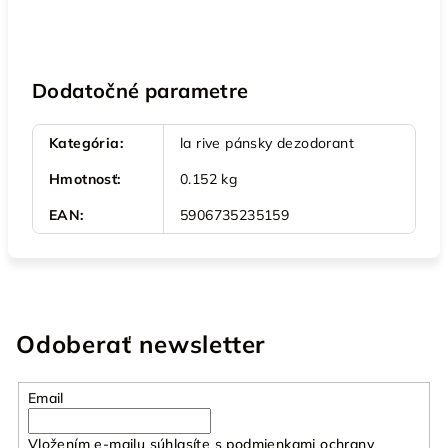
Dodatočné parametre
Kategória
:
la rive pánsky dezodorant
Hmotnosť
:
0.152 kg
EAN
:
5906735235159
Odoberať newsletter
Email
Vložením e-mailu súhlasíte s
podmienkami ochrany