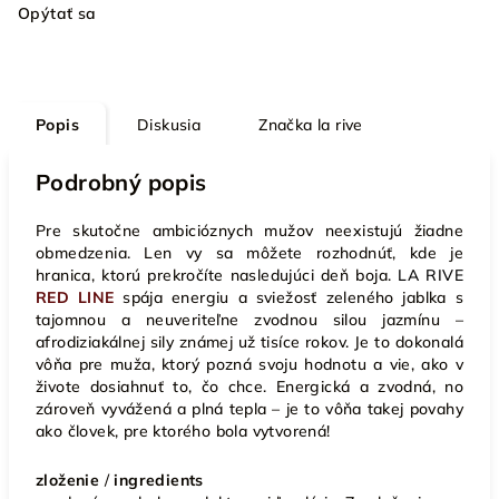
Opýtať sa
Popis
Diskusia
Značka
la rive
Podrobný popis
Pre skutočne ambicióznych mužov neexistujú žiadne
obmedzenia. Len vy sa môžete rozhodnúť, kde je
hranica, ktorú prekročíte nasledujúci deň boja.
LA RIVE
RED LINE
spája energiu a sviežosť zeleného jablka s
tajomnou a neuveriteľne zvodnou silou jazmínu –
afrodiziakálnej sily známej už tisíce rokov. Je to dokonalá
vôňa pre muža, ktorý pozná svoju hodnotu a vie, ako v
živote dosiahnuť to, čo chce. Energická a zvodná, no
zároveň vyvážená a plná tepla – je to vôňa takej povahy
ako človek, pre ktorého bola vytvorená!
zloženie
/
ingredients