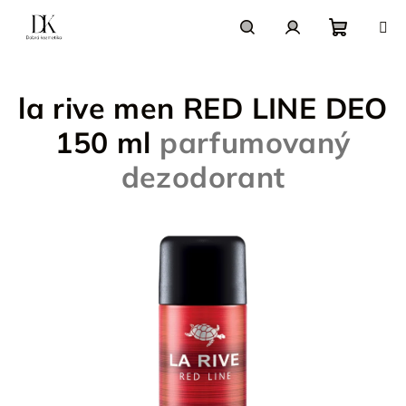
Prejsť
na
obsah
Nákupn
Hľadať
Prihlásenie
la rive men RED LINE DEO
košík
150 ml
parfumovaný
dezodorant