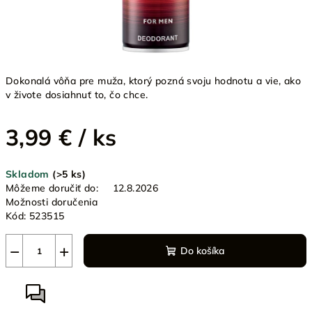
Dokonalá vôňa pre muža, ktorý pozná svoju hodnotu a vie, ako
v živote dosiahnuť to, čo chce.
3,99 €
/ ks
Jednotková
Skladom
(>5 ks)
cena:
Môžeme doručiť do:
12.8.2026
Možnosti doručenia
Kód:
523515
−
+
Do košíka