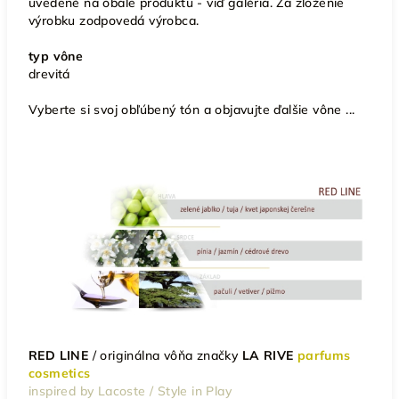
uvedené na obale produktu - viď galéria. Za zloženie
výrobku zodpovedá výrobca.
typ vône
drevitá
Vyberte si svoj obľúbený tón a objavujte ďalšie vône ...
RED LINE
/
originálna vôňa značky
LA RIVE
parfums
cosmetics
inspired by Lacoste / Style in Play