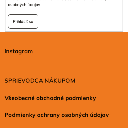
osobných údajov
Prihlásiť sa
Z
á
p
Instagram
ä
t
i
SPRIEVODCA NÁKUPOM
e
Všeobecné obchodné podmienky
Podmienky ochrany osobných údajov