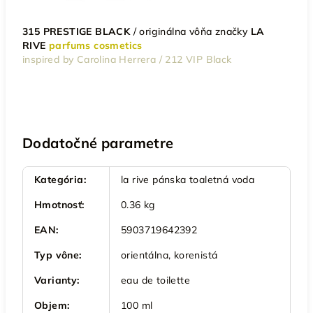
315 PRESTIGE BLACK
/
originálna vôňa značky
LA
RIVE
parfums cosmetics
inspired by Carolina Herrera / 212 VIP Black
Dodatočné parametre
Kategória
:
la rive pánska toaletná voda
Hmotnosť
:
0.36 kg
EAN
:
5903719642392
Typ vône
:
orientálna, korenistá
Varianty
:
eau de toilette
Objem
:
100 ml