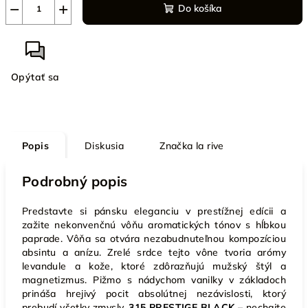
−
+
Do košíka
Opýtať sa
Popis
Diskusia
Značka
la rive
Podrobný popis
Predstavte si pánsku eleganciu v prestížnej edícii a
zažite nekonvenčnú vôňu aromatických tónov s hĺbkou
paprade. Vôňa sa otvára nezabudnuteľnou kompozíciou
absintu a anízu. Zrelé srdce tejto vône tvoria arómy
levandule a kože, ktoré zdôrazňujú mužský štýl a
magnetizmus. Pižmo s nádychom vanilky v základoch
prináša hrejivý pocit absolútnej nezávislosti, ktorý
prebudí všetky zmysly.
315 PRESTIGE BLACK
– nechajte