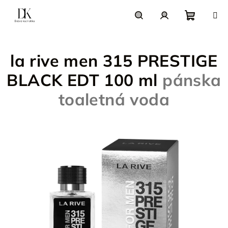
Prejsť
na
obsah
Nákupn
Hľadať
Prihlásenie
la rive men 315 PRESTIGE
košík
BLACK EDT 100 ml
pánska
toaletná voda