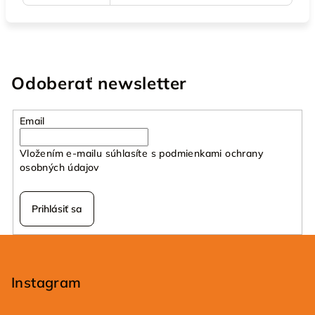
Odoberať newsletter
Email
Vložením e-mailu súhlasíte s
podmienkami ochrany
osobných údajov
Prihlásiť sa
Z
á
p
Instagram
ä