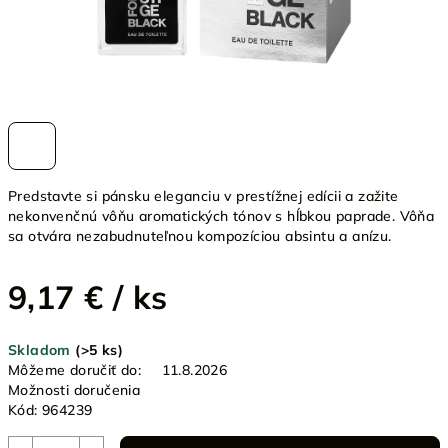
Predstavte si pánsku eleganciu v prestížnej edícii a zažite
nekonvenčnú vôňu aromatických tónov s hĺbkou paprade. Vôňa
sa otvára nezabudnuteľnou kompozíciou absintu a anízu.
9,17 €
/ ks
Jednotková
Skladom
(>5 ks)
cena:
Môžeme doručiť do:
11.8.2026
Možnosti doručenia
Kód:
964239