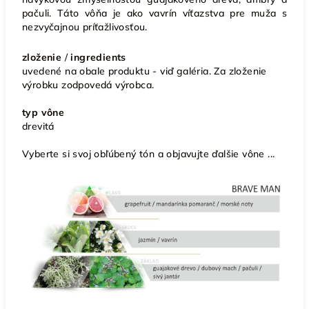
pačuli. Táto vôňa je ako vavrín víťazstva pre muža s
nezvyčajnou príťažlivosťou.
zloženie
/
ingredients
uvedené na obale produktu - viď galéria. Za zloženie
výrobku zodpovedá výrobca.
typ vône
drevitá
Vyberte si svoj obľúbený tón a objavujte ďalšie vône ...