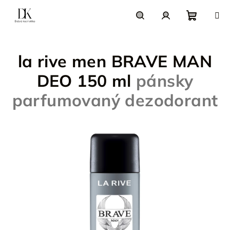
Prejsť
na
obsah
Nákupn
Hľadať
Prihlásenie
la rive men BRAVE MAN
košík
DEO 150 ml
pánsky
parfumovaný dezodorant