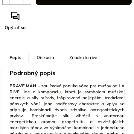
Opýtať sa
Popis
Diskusia
Značka
la rive
Podrobný popis
BRAVE MAN
– zaujímavá ponuka vône pre mužov od LA
RIVE. Ide o kompozíciu, ktorá je symbolom mužskej
energie a sily prírody, inšpirovaná najlepšími tradíciami
pánskych vôní. Jeho nadčasový charakter a vplyv sa
pripisuje kombinácii dvoch zdanlivo antagonistických
prvkov... Preskúmajte silu vibrácií s vnútornou
energetickou arómou grapefruitu a osviežujúcich
morských tónov vo výnimočnej kombinácii s jednoducho
návykovou zmyselnosťou guajakového dreva, ambry a