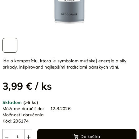
Ide o kompozíciu, ktorá je symbolom mužskej energie a sily
prírody, inšpirovaná najlepšími tradíciami pánskych vôní.
3,99 €
/ ks
Jednotková
Skladom
(>5 ks)
cena:
Môžeme doručiť do:
12.8.2026
Možnosti doručenia
Kód:
206174
−
+
Do košíka