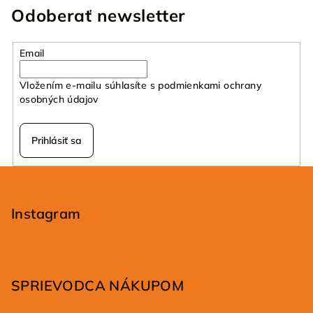
Odoberať newsletter
Email
Vložením e-mailu súhlasíte s
podmienkami ochrany
osobných údajov
Prihlásiť sa
Z
á
p
Instagram
ä
t
i
SPRIEVODCA NÁKUPOM
e