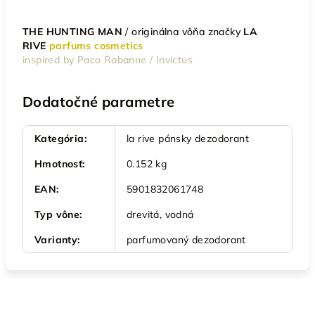
THE HUNTING MAN
/
originálna vôňa značky
LA
RIVE
parfums cosmetics
inspired by Paco Rabanne / Invictus
Dodatočné parametre
Kategória
:
la rive pánsky dezodorant
Hmotnosť
:
0.152 kg
EAN
:
5901832061748
Typ vône
:
drevitá, vodná
Varianty
:
parfumovaný dezodorant