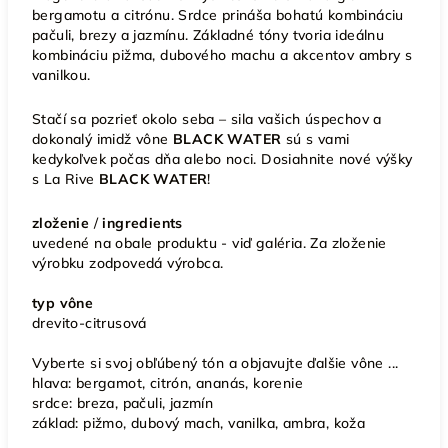
bergamotu a citrónu. Srdce prináša bohatú kombináciu
pačuli, brezy a jazmínu. Základné tóny tvoria ideálnu
kombináciu pižma, dubového machu a akcentov ambry s
vanilkou.
Stačí sa pozrieť okolo seba – sila vašich úspechov a
dokonalý imidž vône
BLACK WATER
sú s vami
kedykoľvek počas dňa alebo noci. Dosiahnite nové výšky
s La Rive
BLACK WATER
!
zloženie
/
ingredients
uvedené na obale produktu - viď galéria. Za zloženie
výrobku zodpovedá výrobca.
typ vône
drevito-citrusová
Vyberte si svoj obľúbený tón a objavujte ďalšie vône ...
hlava:
bergamot, citrón, ananás, korenie
srdce:
breza, pačuli, jazmín
základ:
pižmo, dubový mach, vanilka, ambra, koža