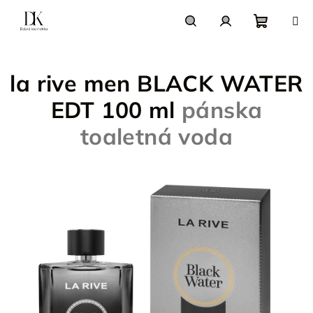
Prejsť
na
obsah
Nákupn
Hľadať
Prihlásenie
la rive men BLACK WATER
košík
EDT 100 ml
pánska
toaletná voda