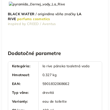
BLACK WATER
/
originálna vôňa značky
LA
RIVE
parfums cosmetics
inspired by CREED / Aventus
Dodatočné parametre
Kategória
:
la rive pánska toaletná voda
Hmotnosť
:
0.327 kg
EAN
:
5901832068662
Typ vône
:
drevitá
Varianty
:
eau de toilette