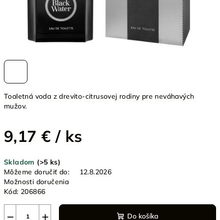
Toaletná voda z drevito-citrusovej rodiny pre neváhavých
mužov.
9,17 €
/ ks
Jednotková
Skladom
(>5 ks)
cena:
Môžeme doručiť do:
12.8.2026
Možnosti doručenia
Kód:
206866
−
+
Do košíka