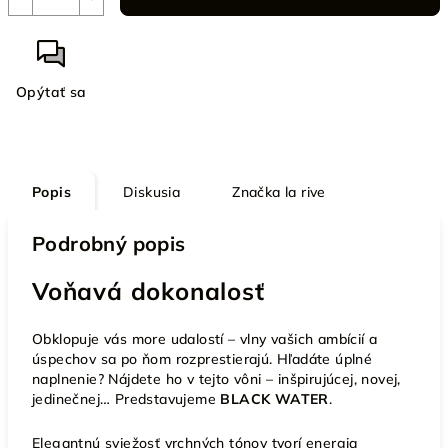
Opýtať sa
Popis
Diskusia
Značka
la rive
Podrobný popis
Voňavá dokonalosť
Obklopuje vás more udalostí – vlny vašich ambícií a
úspechov sa po ňom rozprestierajú. Hľadáte úplné
naplnenie? Nájdete ho v tejto vôni – inšpirujúcej, novej,
jedinečnej… Predstavujeme
BLACK WATER
.
Elegantnú sviežosť vrchných tónov tvorí energia