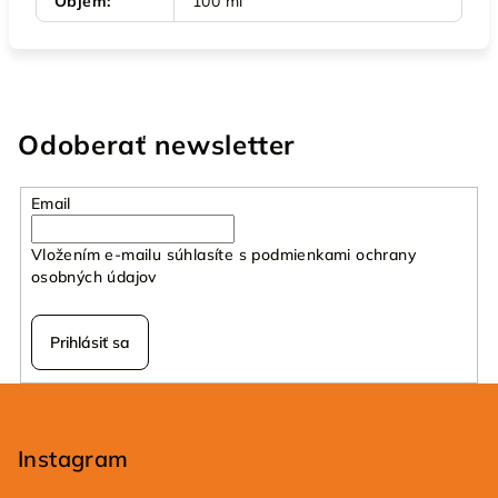
Objem
:
100 ml
Odoberať newsletter
Email
Vložením e-mailu súhlasíte s
podmienkami ochrany
osobných údajov
Prihlásiť sa
Z
á
p
Instagram
ä