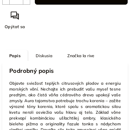
Opýtať sa
Popis
Diskusia
Značka
la rive
Podrobný popis
Objavte sviežosť teplých citrusových plodov a energiu
morských vôní. Nechajte ich prebudiť vašu myseľ tesne
predtým, ako čistá vôňa cédrového dreva upokojí vaše
zmysly. Aura tajomstva potrebuje trochu korenia – zažite
výrazné tóny korenia, ktoré spolu s aromatickou silou
kvetu neroli osviežia vašu hlavu aj telo. Základ vône
prekvapí kombináciou ušľachtilej ambry, klasického
bieleho pižma a originality fazule tonka s nádychom
sladkej vanilky. Dovoľte sile tejto zmyselnej vône prúdiť