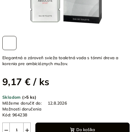
Elegantná a zároveň svieža toaletná voda s tónmi dreva a
korenia pre ambicióznych mužov.
9,17 €
/ ks
Jednotková
Skladom
(>5 ks)
cena:
Môžeme doručiť do:
12.8.2026
Možnosti doručenia
Kód:
964238
−
+
Do košíka