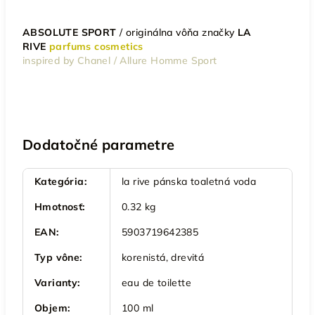
ABSOLUTE SPORT
/
originálna vôňa značky
LA
RIVE
parfums cosmetics
inspired by Chanel / Allure Homme Sport
Dodatočné parametre
Kategória
:
la rive pánska toaletná voda
Hmotnosť
:
0.32 kg
EAN
:
5903719642385
Typ vône
:
korenistá, drevitá
Varianty
:
eau de toilette
Objem
:
100 ml