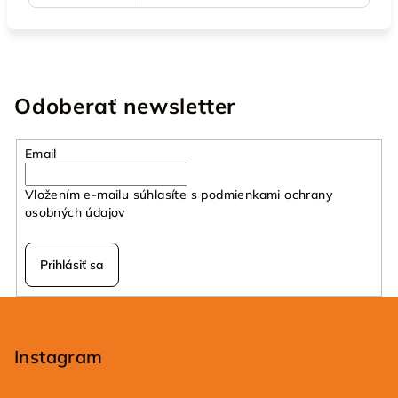
Odoberať newsletter
Email
Vložením e-mailu súhlasíte s
podmienkami ochrany
osobných údajov
Prihlásiť sa
Z
á
p
Instagram
ä