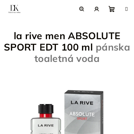
Prejsť
na
obsah
Nákupn
Hľadať
Prihlásenie
la rive men ABSOLUTE
košík
SPORT EDT 100 ml
pánska
toaletná voda