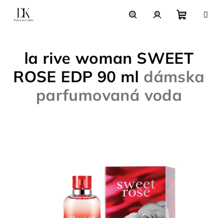
Prejsť
na
obsah
Nákupn
Hľadať
Prihlásenie
la rive woman SWEET
košík
ROSE EDP 90 ml
dámska
parfumovaná voda