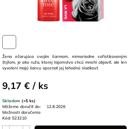
Žena očarujúca svojím šarmom, mimoriadne sofistikovaným
štýlom, je ako ruža, ktorej tajomstvo chcú mnohí objaviť, ale len
vyvolení majú šancu spoznať jej lahodnú sladkosť.
9,17 €
/ ks
Jednotková
Skladom
(>5 ks)
cena:
Môžeme doručiť do:
12.8.2026
Možnosti doručenia
Kód:
523210