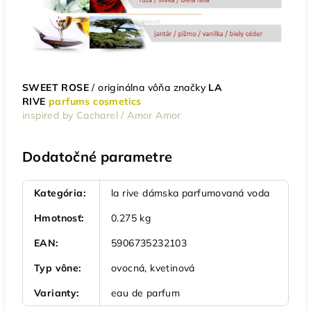
SWEET ROSE
/
originálna vôňa značky
LA
RIVE
parfums cosmetics
inspired by Cacharel / Amor Amor
Dodatočné parametre
Kategória
:
la rive dámska parfumovaná voda
Hmotnosť
:
0.275 kg
EAN
:
5906735232103
Typ vône
:
ovocná, kvetinová
Varianty
:
eau de parfum