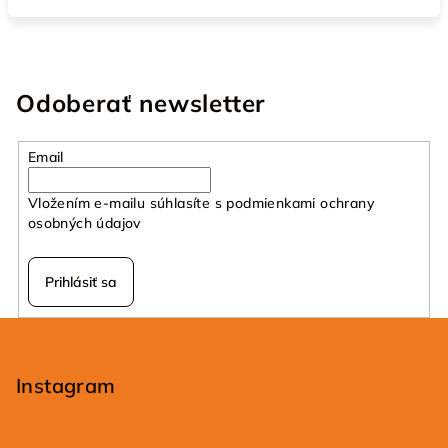
Odoberať newsletter
Email
Vložením e-mailu súhlasíte s
podmienkami ochrany
osobných údajov
Prihlásiť sa
Z
á
p
Instagram
ä
t