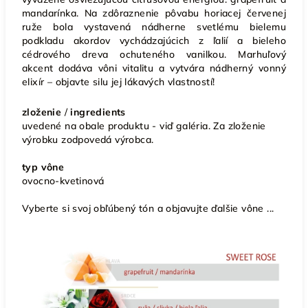
mandarínka. Na zdôraznenie pôvabu horiacej červenej
ruže bola vystavená nádherne svetlému bielemu
podkladu akordov vychádzajúcich z ľalií a bieleho
cédrového dreva ochuteného vanilkou. Marhuľový
akcent dodáva vôni vitalitu a vytvára nádherný vonný
elixír – objavte silu jej lákavých vlastností!
zloženie
/
ingredients
uvedené na obale produktu - viď galéria. Za zloženie
výrobku zodpovedá výrobca.
typ vône
ovocno-kvetinová
Vyberte si svoj obľúbený tón a objavujte ďalšie vône ...