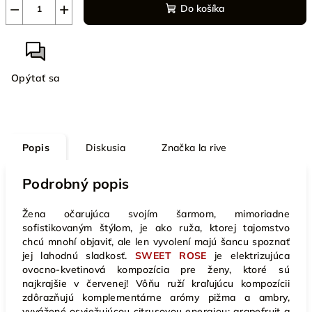
−
+
Do košíka
Opýtať sa
Popis
Diskusia
Značka
la rive
Podrobný popis
Žena očarujúca svojím šarmom, mimoriadne
sofistikovaným štýlom, je ako ruža, ktorej tajomstvo
chcú mnohí objaviť, ale len vyvolení majú šancu spoznať
jej lahodnú sladkosť.
SWEET ROSE
je elektrizujúca
ovocno-kvetinová kompozícia pre ženy, ktoré sú
najkrajšie v červenej! Vôňu ruží kraľujúcu kompozícii
zdôrazňujú komplementárne arómy pižma a ambry,
vyvážené osviežujúcou citrusovou energiou: grapefruit a