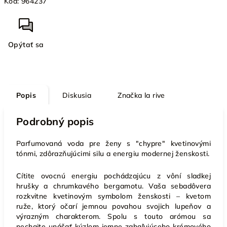
Kód:
964237
Opýtať sa
Popis
Diskusia
Značka
la rive
Podrobný popis
Parfumovaná voda pre ženy s "chypre" kvetinovými
tónmi, zdôrazňujúcimi silu a energiu modernej ženskosti.
Cítite ovocnú energiu pochádzajúcu z vôní sladkej
hrušky a chrumkavého bergamotu. Vaša sebadôvera
rozkvitne kvetinovým symbolom ženskosti – kvetom
ruže, ktorý očarí jemnou povahou svojich lupeňov a
výrazným charakterom. Spolu s touto arómou sa
nechajte unášať kúzlom jemne zahaľujúceho krémového