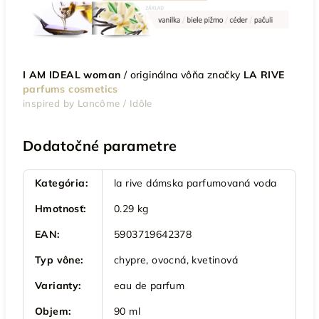
I AM IDEAL woman
/
originálna vôňa značky
LA RIVE
parfums cosmetics
inspired by Lancôme / Idôle
Dodatočné parametre
Kategória
:
la rive dámska parfumovaná voda
Hmotnosť
:
0.29 kg
EAN
:
5903719642378
Typ vône
:
chypre, ovocná, kvetinová
Varianty
:
eau de parfum
Objem
:
90 ml