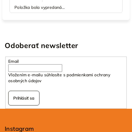
Položka bola vypredaná…
Odoberať newsletter
Email
Vložením e-mailu súhlasíte s
podmienkami ochrany
osobných údajov
Prihlásiť sa
Z
á
p
Instagram