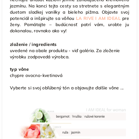
jazmínu. Na konci tejto cesty sa stretnete s elegantným
duetom sladkej vanilky a bieleho pižma. Objavte svoj
potenciál a inšpirujte sa vôňou
LA RIVE I AM IDEAL
pre
ženy. Pamätajte – budúcnosť patrí vám, urobte ju
dokonalou, rovnako ako vy!
zloženie
/
ingredients
uvedené na obale produktu - viď galéria. Za zloženie
výrobku zodpovedá výrobca.
typ vône
chypre ovocno-kvetinová
Vyberte si svoj obľúbený tón a objavujte ďalšie vône ...