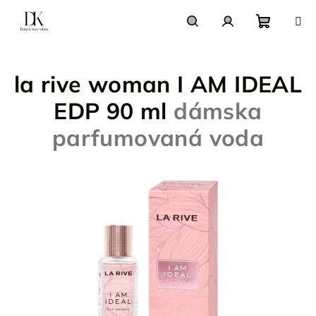
Prejsť
na
obsah
Nákupn
Hľadať
Prihlásenie
la rive woman I AM IDEAL
košík
EDP 90 ml
dámska
parfumovaná voda