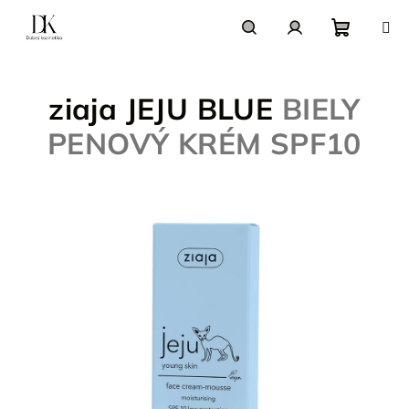
Prejsť
na
obsah
Nákupn
Hľadať
Prihlásenie
ziaja JEJU BLUE
BIELY
košík
PENOVÝ KRÉM SPF10