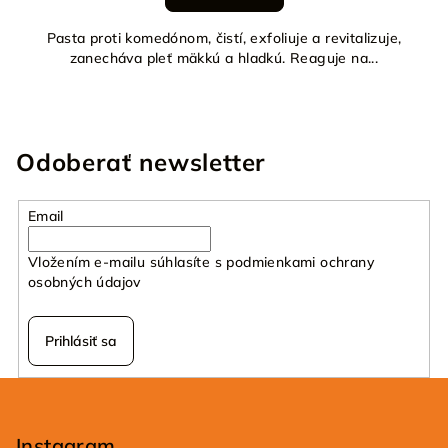
Pasta proti komedónom, čistí, exfoliuje a revitalizuje,
zanecháva pleť mäkkú a hladkú. Reaguje na...
Odoberať newsletter
Email
Vložením e-mailu súhlasíte s
podmienkami ochrany
osobných údajov
Prihlásiť sa
Z
á
p
Instagram