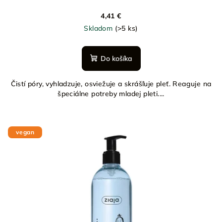
4,41 €
Skladom
(>5 ks)
Do košíka
Čistí póry, vyhladzuje, osviežuje a skrášľuje pleť. Reaguje na
špeciálne potreby mladej pleti....
vegan