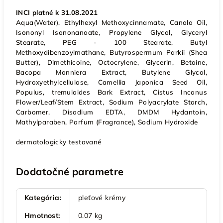
INCI platné k 31.08.2021
Aqua(Water), Ethylhexyl Methoxycinnamate, Canola Oil,
Isononyl Isononanoate, Propylene Glycol, Glyceryl
Stearate, PEG - 100 Stearate, Butyl
Methoxydibenzoylmathane, Butyrospermum Parkii (Shea
Butter), Dimethicoine, Octocrylene, Glycerin, Betaine,
Bacopa Monniera Extract, Butylene Glycol,
Hydroxyethylcellulose, Camellia Japonica Seed Oil,
Populus, tremuloides Bark Extract, Cistus Incanus
Flower/Leaf/Stem Extract, Sodium Polyacrylate Starch,
Carbomer, Disodium EDTA, DMDM Hydantoin,
Mathylparaben, Parfum (Fragrance), Sodium Hydroxide
dermatologicky testované
Dodatočné parametre
Kategória
:
pleťové krémy
Hmotnosť
:
0.07 kg