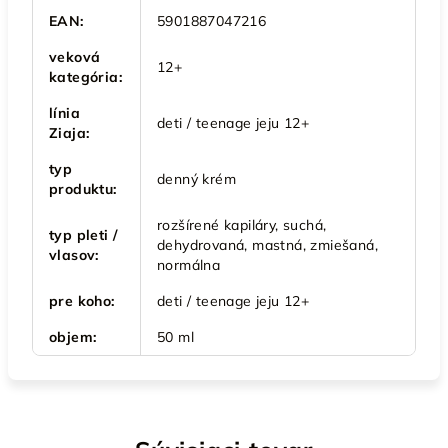
EAN
:
5901887047216
veková
12+
kategória
:
línia
deti / teenage jeju 12+
Ziaja
:
typ
denný krém
produktu
:
rozšírené kapiláry, suchá,
typ pleti /
dehydrovaná, mastná, zmiešaná,
vlasov
:
normálna
pre koho
:
deti / teenage jeju 12+
objem
:
50 ml