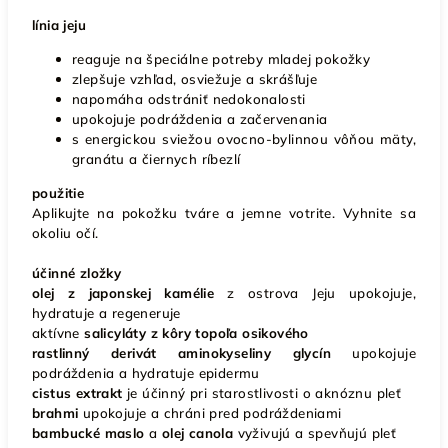
línia jeju
reaguje na špeciálne potreby mladej pokožky
zlepšuje vzhľad, osviežuje a skrášľuje
napomáha odstrániť nedokonalosti
upokojuje podráždenia a začervenania
s energickou sviežou ovocno-bylinnou vôňou mäty,
granátu a čiernych ríbezlí
použitie
Aplikujte na pokožku tváre a jemne votrite. Vyhnite sa
okoliu očí.
účinné zložky
olej z japonskej kamélie
z ostrova Jeju upokojuje,
hydratuje a regeneruje
aktívne
salicyláty z kôry topoľa osikového
rastlinný derivát aminokyseliny glycín
upokojuje
podráždenia a hydratuje epidermu
cistus extrakt
je účinný pri starostlivosti o aknóznu pleť
brahmi
upokojuje a chráni pred podráždeniami
bambucké maslo
a
olej canola
vyživujú a spevňujú pleť