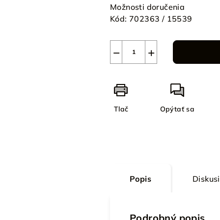
Možnosti doručenia
Kód:
702363 / 15539
−
+
Tlač
Opýtať sa
Popis
Diskus
Podrobný popis