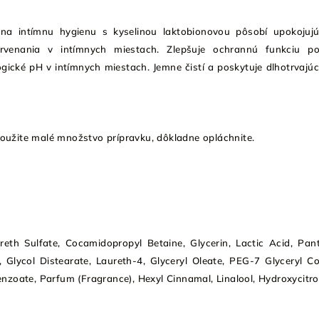
na intímnu hygienu s kyselinou laktobionovou pôsobí upokojuj
venania v intímnych miestach. Zlepšuje ochrannú funkciu po
gické pH v intímnych miestach. Jemne čistí a poskytuje dlhotrvajúc
užite malé množstvo prípravku, dôkladne opláchnite.
eth Sulfate, Cocamidopropyl Betaine, Glycerin, Lactic Acid, Pant
, Glycol Distearate, Laureth-4, Glyceryl Oleate, PEG-7 Glyceryl C
zoate, Parfum (Fragrance), Hexyl Cinnamal, Linalool, Hydroxycitro