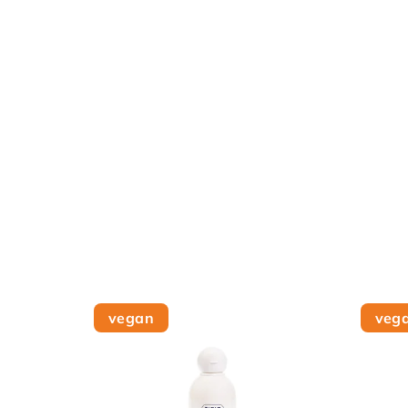
vegan
veg