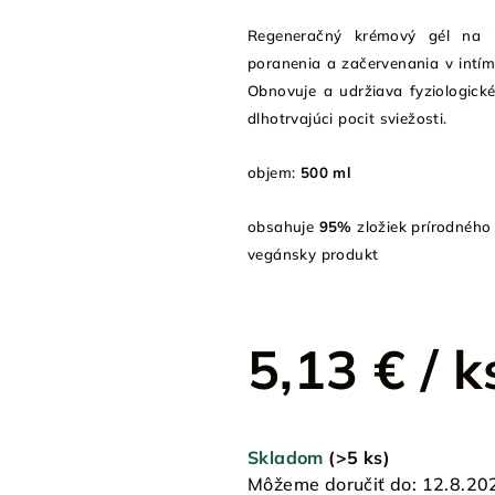
Regeneračný krémový gél na 
poranenia a začervenania v intí
Obnovuje a udržiava fyziologick
dlhotrvajúci pocit sviežosti.
objem:
500 ml
obsahuje
95%
zložiek prírodného
vegánsky produkt
5,13 €
/ k
Jednotková
cena:
Skladom
(>5 ks)
Môžeme doručiť do:
12.8.20