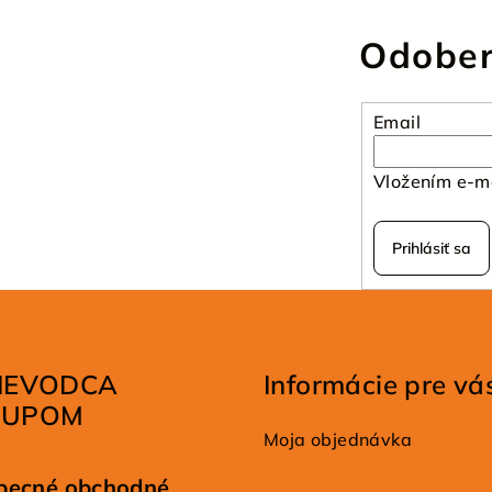
Odober
Email
Vložením e-ma
Prihlásiť sa
IEVODCA
Informácie pre vá
KUPOM
Moja objednávka
becné obchodné