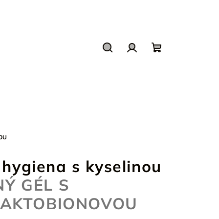
Hľadať
Prihlásenie
Nákupný
košík
OU
 hygiena s kyselinou
Ý GÉL S
LAKTOBIONOVOU