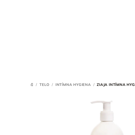
Prejsť
na
obsah
/
TELO
/
INTÍMNA HYGIENA
/
ZIAJA INTÍMNA HY
DOMOV