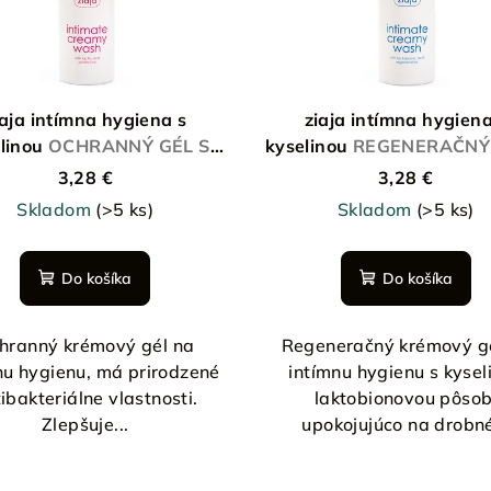
iaja intímna hygiena s
ziaja intímna hygiena
linou
OCHRANNÝ GÉL S
kyselinou
REGENERAČNÝ 
YSELINOU MLIEČNOU
KYSELINOU LAKTOBIO
3,28 €
3,28 €
Skladom
(>5 ks)
Skladom
(>5 ks)
Do košíka
Do košíka
hranný krémový gél na
Regeneračný krémový g
nu hygienu, má prirodzené
intímnu hygienu s kysel
ibakteriálne vlastnosti.
laktobionovou pôsob
Zlepšuje...
upokojujúco na drobné