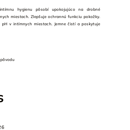
intímnu hygienu pôsobí upokojujúco na drobné
mnych miestach. Zlepšuje ochrannú funkciu pokožky.
é pH v intímnych miestach. Jemne čistí a poskytuje
 pôvodu
s
26