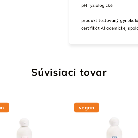
pH fyziologické
produkt testovaný gynekoló
certifikát Akademickej spo
Súvisiaci tovar
an
vegan