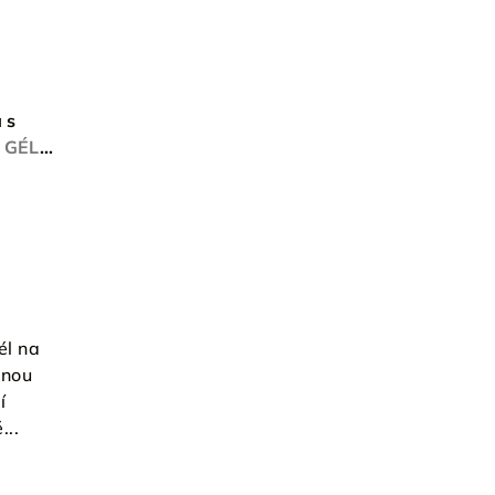
 s
GÉL S
NOVOU
él na
inou
í
...