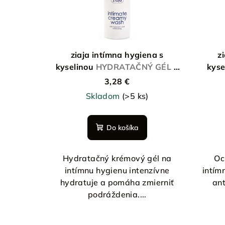
ziaja intímna hygiena s
z
kyselinou
HYDRATAČNÝ GÉL S
kyse
KYSELINOU HYALURONOVOU
K
3,28 €
Skladom
(>5 ks)
Do košíka
Hydratačný krémový gél na
Oc
intímnu hygienu intenzívne
intím
hydratuje a pomáha zmierniť
ant
podráždenia....