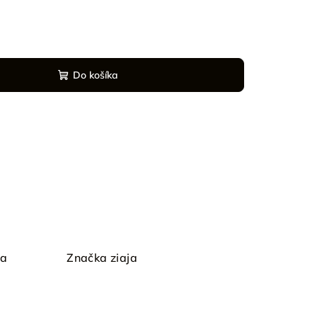
Do košíka
ia
Značka
ziaja