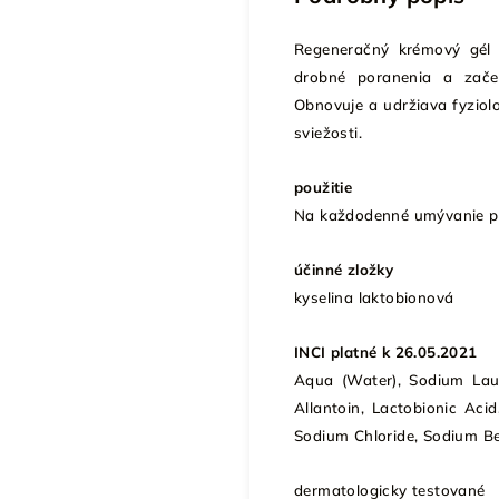
Regeneračný krémový gél 
drobné poranenia a začer
Obnovuje a udržiava fyziolo
sviežosti.
použitie
Na každodenné umývanie po
účinné zložky
kyselina laktobionová
INCI platné k 26.05.2021
Aqua (Water), Sodium Laur
Allantoin, Lactobionic Acid
Sodium Chloride, Sodium Ben
dermatologicky testované