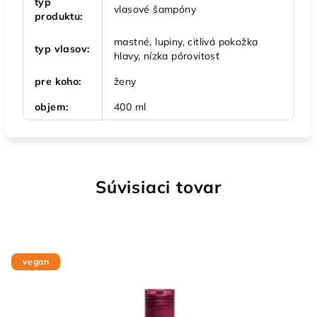
typ
vlasové šampóny
produktu
:
mastné, lupiny, citlivá pokožka
typ vlasov
:
hlavy, nízka pórovitosť
pre koho
:
ženy
objem
:
400 ml
Súvisiaci tovar
vegan