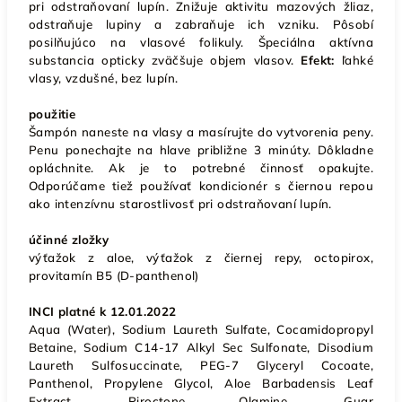
pri odstraňovaní lupín. Znižuje aktivitu mazových žliaz,
odstraňuje lupiny a zabraňuje ich vzniku. Pôsobí
posilňujúco na vlasové folikuly. Špeciálna aktívna
substancia opticky zväčšuje objem vlasov.
Efekt:
ľahké
vlasy, vzdušné, bez lupín.
použitie
Šampón naneste na vlasy a masírujte do vytvorenia peny.
Penu ponechajte na hlave približne 3 minúty. Dôkladne
opláchnite. Ak je to potrebné činnosť opakujte.
Odporúčame tiež používať kondicionér s čiernou repou
ako intenzívnu starostlivosť pri odstraňovaní lupín.
účinné zložky
výťažok z aloe, výťažok z čiernej repy, octopirox,
provitamín B5 (D-panthenol)
INCI platné k 12.01.2022
Aqua (Water), Sodium Laureth Sulfate, Cocamidopropyl
Betaine, Sodium C14-17 Alkyl Sec Sulfonate, Disodium
Laureth Sulfosuccinate, PEG-7 Glyceryl Cocoate,
Panthenol, Propylene Glycol, Aloe Barbadensis Leaf
Extract, Piroctone Olamine, Guar