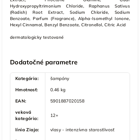
Hydroxypropyltrimonium Chloride, Raphanus Sativus
(Radish) Root Extract, Sodium Chloride, Sodium
Benzoate, Parfum (Fragrance), Alpha-Isomethyl Ionone,
Hexyl Cinnamal, Benzyl Benzoate, Citronellol, Citric Acid
dermatologicky testované
Dodatočné parametre
Kategória
:
šampóny
Hmotnosť
:
0.46 kg
EAN
:
5901887020158
veková
12+
kategória
:
línia Ziaja
:
vlasy - intenzívna starostlivosť