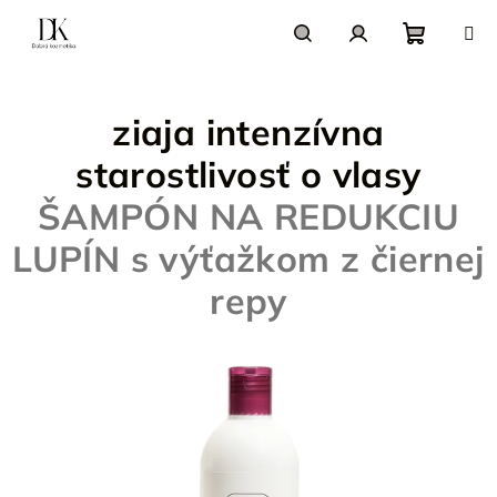
Prejsť
na
obsah
Nákupn
Hľadať
Prihlásenie
ziaja intenzívna
košík
starostlivosť o vlasy
ŠAMPÓN NA REDUKCIU
LUPÍN s výťažkom z čiernej
repy