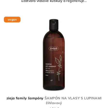
uzatvára vlasové kutikuly a regeneruje...
vegan
ziaja family šampóny
ŠAMPÓN NA VLASY S LUPINAMI
žihľavový