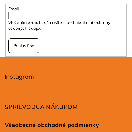
Email
Vložením e-mailu súhlasíte s
podmienkami ochrany
osobných údajov
Prihlásiť sa
Z
á
p
Instagram
ä
t
i
SPRIEVODCA NÁKUPOM
e
Všeobecné obchodné podmienky