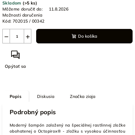
Skladom
(>5 ks)
cena:
Môžeme doručiť do:
11.8.2026
Možnosti doručenia
Kód:
702015 / 00342
−
+
Do košíka
Opýtať sa
Popis
Diskusia
Značka
ziaja
Podrobný popis
Moderný šampón založený na špeciálnej rastlinnej zložke
obohatenej o Octopirox® - zložku s vysokou účinnosťou